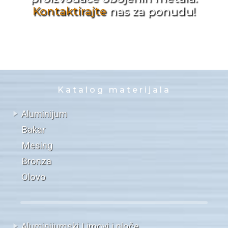
Kontaktirajte
nas za ponudu!
Katalog materijala
Aluminijum
Bakar
Mesing
Bronza
Olovo
Aluminijumski Limovi i ploče