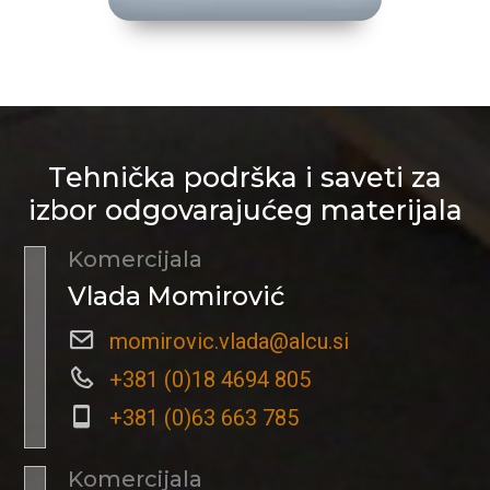
Tehnička podrška i saveti za
izbor odgovarajućeg materijala
Komercijala
Vlada Momirović
momirovic.vlada@alcu.si
+381 (0)18 4694 805
+381 (0)63 663 785
Komercijala