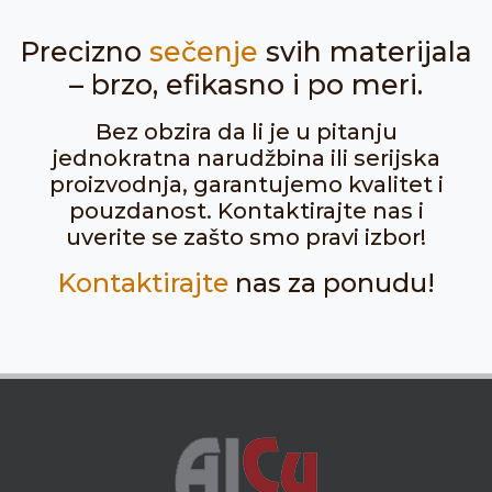
Precizno
sečenje
svih materijala
– brzo, efikasno i po meri.
Bez obzira da li je u pitanju
jednokratna narudžbina ili serijska
proizvodnja, garantujemo kvalitet i
pouzdanost. Kontaktirajte nas i
uverite se zašto smo pravi izbor!
Kontaktirajte
nas za ponudu!