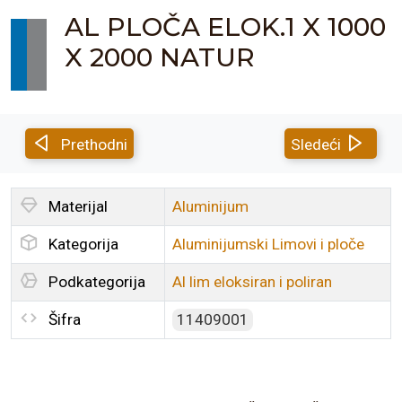
AL PLOČA ELOK.1 X 1000
X 2000 NATUR
Prethodni
Sledeći
Materijal
Aluminijum
Kategorija
Aluminijumski Limovi i ploče
Podkategorija
Al lim eloksiran i poliran
Šifra
11409001