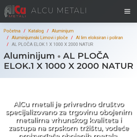
ALCU METALI
Početna
Katalog
Aluminijum
Aluminijumski Limovi i ploče
Al lim eloksiran i poliran
AL PLOČA ELOK.1 X 1000 X 2000 NATUR
Aluminijum
AL PLOČA
ELOK.1 X 1000 X 2000 NATUR
Kad ne tražite nego birate !
AlCu metali je privredno društvo
specijalizovano za trgovinu obojenim
metalima vrhunskog kvaliteta i
zastupa na srpskom tržištu, vodeće
proizvođače obojenih metala.