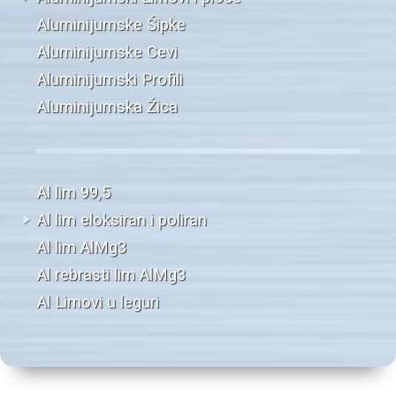
Aluminijumske Šipke
Aluminijumske Cevi
Aluminijumski Profili
Aluminijumska Žica
Al lim 99,5
Al lim eloksiran i poliran
Al lim AlMg3
Al rebrasti lim AlMg3
Al Limovi u leguri