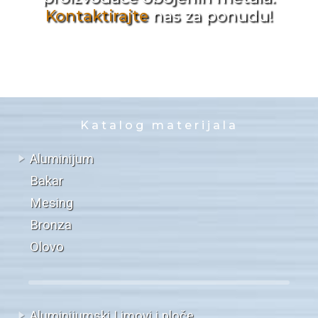
Kontaktirajte
nas za ponudu!
Katalog materijala
Aluminijum
Bakar
Mesing
Bronza
Olovo
Aluminijumski Limovi i ploče