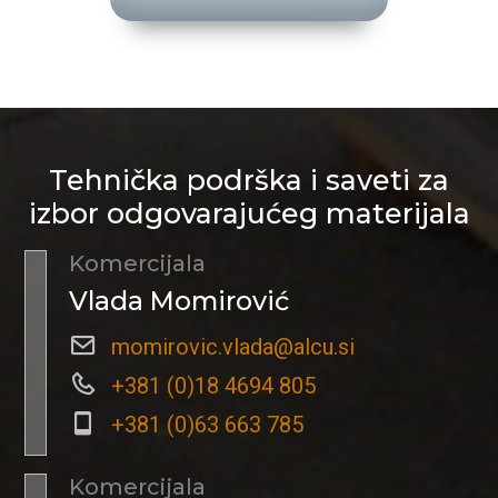
Tehnička podrška i saveti za
izbor odgovarajućeg materijala
Komercijala
Vlada Momirović
momirovic.vlada@alcu.si
+381 (0)18 4694 805
+381 (0)63 663 785
Komercijala