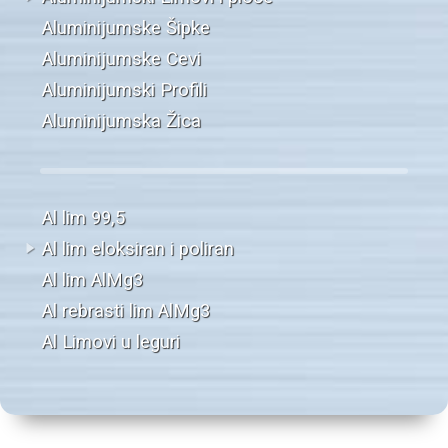
Aluminijumske Šipke
Aluminijumske Cevi
Aluminijumski Profili
Aluminijumska Žica
Al lim 99,5
Al lim eloksiran i poliran
Al lim AlMg3
Al rebrasti lim AlMg3
Al Limovi u leguri