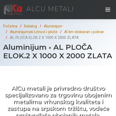
ALCU METALI
Početna
Katalog
Aluminijum
Aluminijumski Limovi i ploče
Al lim eloksiran i poliran
AL PLOČA ELOK.2 X 1000 X 2000 ZLATA
Aluminijum
AL PLOČA
ELOK.2 X 1000 X 2000 ZLATA
Kad ne tražite nego birate !
AlCu metali je privredno društvo
specijalizovano za trgovinu obojenim
metalima vrhunskog kvaliteta i
zastupa na srpskom tržištu, vodeće
proizvođače obojenih metala.