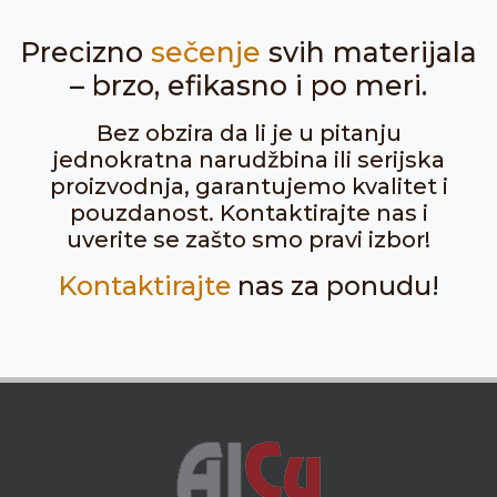
Precizno
sečenje
svih materijala
– brzo, efikasno i po meri.
Bez obzira da li je u pitanju
jednokratna narudžbina ili serijska
proizvodnja, garantujemo kvalitet i
pouzdanost. Kontaktirajte nas i
uverite se zašto smo pravi izbor!
Kontaktirajte
nas za ponudu!