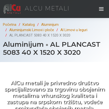
ALCU METALI
Početna
Katalog
Aluminijum
Aluminijumski Limovi i ploče
Al Limovi u leguri
AL PLANCAST 5083 40 X 1520 X 3020
Aluminijum
AL PLANCAST
5083 40 X 1520 X 3020
Kad ne tražite nego birate !
AlCu metali je privredno društvo
specijalizovano za trgovinu obojenim
metalima vrhunskog kvaliteta i
zastupa na srpskom tržištu, vodeće
proizvođače obojenih metala.