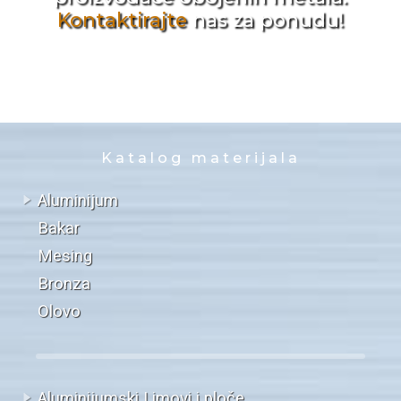
Kontaktirajte
nas za ponudu!
Katalog materijala
Aluminijum
Bakar
Mesing
Bronza
Olovo
Aluminijumski Limovi i ploče