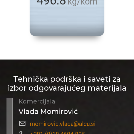
496.8
kg/kom
Tehnička podrška i saveti za
izbor odgovarajućeg materijala
Komercijala
Vlada Momirović
momirovic.vlada@alcu.si