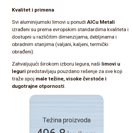
Kvalitet i primena
Svi aluminijumski limovi u ponudi
AlCu Metali
izrađeni su prema evropskim standardima kvaliteta i
dostupni u različitim dimenzijama, debljinama i
obradnim stanjima (valjani, kaljeni, termički
obrađeni).
Zahvaljujući širokom izboru legura, naši
limovi u
leguri
predstavljaju pouzdano rešenje za sve koji
traže spoj
male težine, visoke čvrstoće i
dugotrajne otpornosti
.
Težina proizvoda