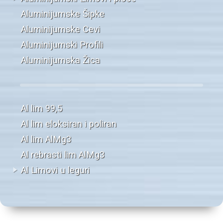
Aluminijumske Šipke
Aluminijumske Cevi
Aluminijumski Profili
Aluminijumska Žica
Al lim 99,5
Al lim eloksiran i poliran
Al lim AlMg3
Al rebrasti lim AlMg3
Al Limovi u leguri