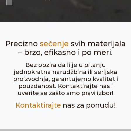
Precizno
sečenje
svih materijala
– brzo, efikasno i po meri.
Bez obzira da li je u pitanju
jednokratna narudžbina ili serijska
proizvodnja, garantujemo kvalitet i
pouzdanost. Kontaktirajte nas i
uverite se zašto smo pravi izbor!
Kontaktirajte
nas za ponudu!