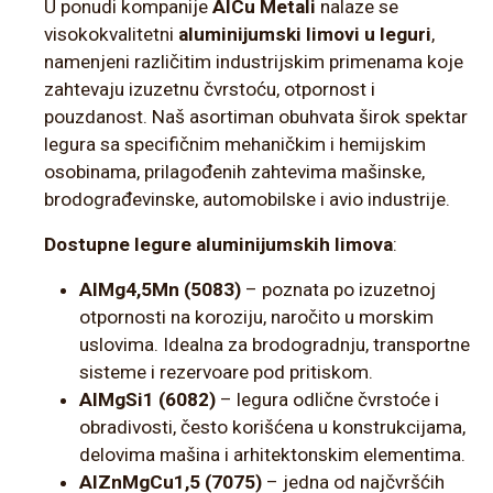
U ponudi kompanije
AlCu Metali
nalaze se
visokokvalitetni
aluminijumski limovi u leguri
,
namenjeni različitim industrijskim primenama koje
zahtevaju izuzetnu čvrstoću, otpornost i
pouzdanost. Naš asortiman obuhvata širok spektar
legura sa specifičnim mehaničkim i hemijskim
osobinama, prilagođenih zahtevima mašinske,
brodograđevinske, automobilske i avio industrije.
Dostupne legure aluminijumskih limova
:
AlMg4,5Mn (5083)
– poznata po izuzetnoj
otpornosti na koroziju, naročito u morskim
uslovima. Idealna za brodogradnju, transportne
sisteme i rezervoare pod pritiskom.
AlMgSi1 (6082)
– legura odlične čvrstoće i
obradivosti, često korišćena u konstrukcijama,
delovima mašina i arhitektonskim elementima.
AlZnMgCu1,5 (7075)
– jedna od najčvršćih