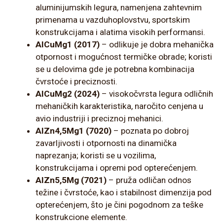
aluminijumskih legura, namenjena zahtevnim
primenama u vazduhoplovstvu, sportskim
konstrukcijama i alatima visokih performansi.
AlCuMg1 (2017)
– odlikuje je dobra mehanička
otpornost i mogućnost termičke obrade; koristi
se u delovima gde je potrebna kombinacija
čvrstoće i preciznosti.
AlCuMg2 (2024)
– visokočvrsta legura odličnih
mehaničkih karakteristika, naročito cenjena u
avio industriji i preciznoj mehanici.
AlZn4,5Mg1 (7020)
– poznata po dobroj
zavarljivosti i otpornosti na dinamička
naprezanja; koristi se u vozilima,
konstrukcijama i opremi pod opterećenjem.
AlZn5,5Mg (7021)
– pruža odličan odnos
težine i čvrstoće, kao i stabilnost dimenzija pod
opterećenjem, što je čini pogodnom za teške
konstrukcione elemente.