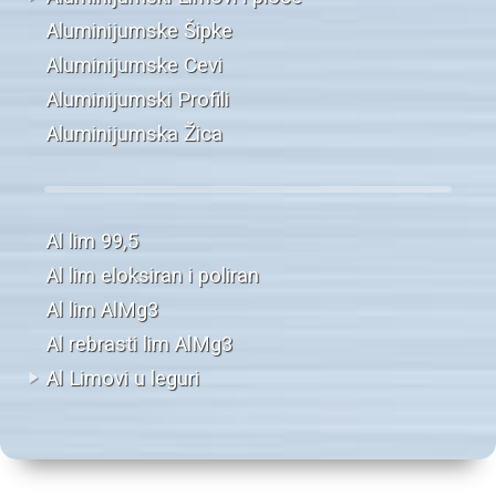
Aluminijumske Šipke
Aluminijumske Cevi
Aluminijumski Profili
Aluminijumska Žica
Al lim 99,5
Al lim eloksiran i poliran
Al lim AlMg3
Al rebrasti lim AlMg3
Al Limovi u leguri