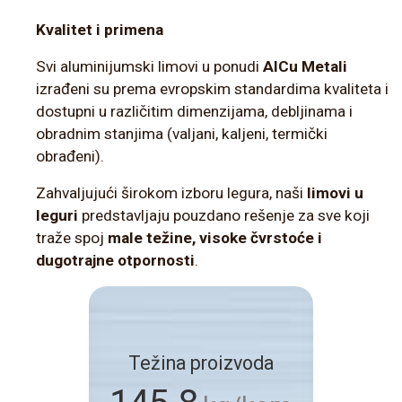
Kvalitet i primena
Svi aluminijumski limovi u ponudi
AlCu Metali
izrađeni su prema evropskim standardima kvaliteta i
dostupni u različitim dimenzijama, debljinama i
obradnim stanjima (valjani, kaljeni, termički
obrađeni).
Zahvaljujući širokom izboru legura, naši
limovi u
leguri
predstavljaju pouzdano rešenje za sve koji
traže spoj
male težine, visoke čvrstoće i
dugotrajne otpornosti
.
Težina proizvoda