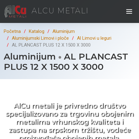
ALCU METALI
Početna
Katalog
Aluminijum
Aluminijumski Limovi i ploče
Al Limovi u leguri
AL PLANCAST PLUS 12 X 1500 X 3000
Aluminijum
AL PLANCAST
PLUS 12 X 1500 X 3000
Kad ne tražite nego birate !
AlCu metali je privredno društvo
specijalizovano za trgovinu obojenim
metalima vrhunskog kvaliteta i
zastupa na srpskom tržištu, vodeće
proizvođače obojenih metala.