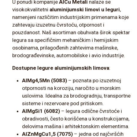
U ponudi kompanije
AlCu Metali
nalaze se
visokokvalitetni
aluminijumski limovi u leguri
,
namenjeni različitim industrijskim primenama koje
zahtevaju izuzetnu čvrstoću, otpornost i
pouzdanost. Naš asortiman obuhvata širok spektar
legura sa specifičnim mehaničkim i hemijskim
osobinama, prilagođenih zahtevima mašinske,
brodograđevinske, automobilske i avio industrije.
Dostupne legure aluminijumskih limova
:
AlMg4,5Mn (5083)
– poznata po izuzetnoj
otpornosti na koroziju, naročito u morskim
uslovima. Idealna za brodogradnju, transportne
sisteme i rezervoare pod pritiskom.
AlMgSi1 (6082)
– legura odlične čvrstoće i
obradivosti, često korišćena u konstrukcijama,
delovima mašina i arhitektonskim elementima.
AlZnMgCu1,5 (7075)
– jedna od najčvršćih