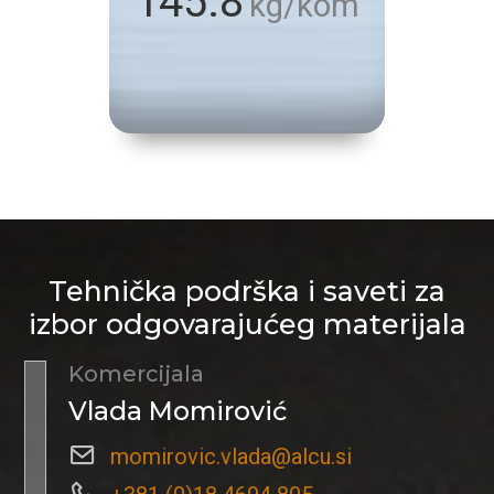
145.8
kg/kom
Tehnička podrška i saveti za
izbor odgovarajućeg materijala
Komercijala
Vlada Momirović
momirovic.vlada@alcu.si