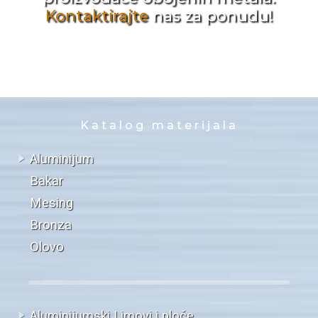
Kontaktirajte
nas za ponudu!
Katalog materijala
Aluminijum
Bakar
Mesing
Bronza
Olovo
Aluminijumski Limovi i ploče