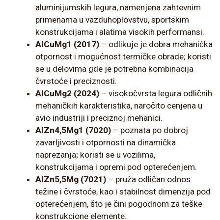
aluminijumskih legura, namenjena zahtevnim
primenama u vazduhoplovstvu, sportskim
konstrukcijama i alatima visokih performansi.
AlCuMg1 (2017)
– odlikuje je dobra mehanička
otpornost i mogućnost termičke obrade; koristi
se u delovima gde je potrebna kombinacija
čvrstoće i preciznosti.
AlCuMg2 (2024)
– visokočvrsta legura odličnih
mehaničkih karakteristika, naročito cenjena u
avio industriji i preciznoj mehanici.
AlZn4,5Mg1 (7020)
– poznata po dobroj
zavarljivosti i otpornosti na dinamička
naprezanja; koristi se u vozilima,
konstrukcijama i opremi pod opterećenjem.
AlZn5,5Mg (7021)
– pruža odličan odnos
težine i čvrstoće, kao i stabilnost dimenzija pod
opterećenjem, što je čini pogodnom za teške
konstrukcione elemente.