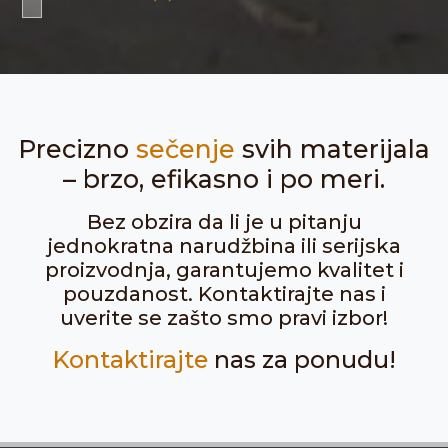
Precizno
sečenje
svih materijala
– brzo, efikasno i po meri.
Bez obzira da li je u pitanju
jednokratna narudžbina ili serijska
proizvodnja, garantujemo kvalitet i
pouzdanost. Kontaktirajte nas i
uverite se zašto smo pravi izbor!
Kontaktirajte
nas za ponudu!