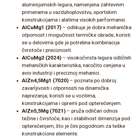
aluminijumskih legura, namenjena zahtevnim
primenama u vazduhoplovstvu, sportskim
konstrukcijama i alatima visokih performansi.
AlCuMg1 (2017)
– odlikuje je dobra mehanička
otpornost i mogućnost termičke obrade; koristi
se u delovima gde je potrebna kombinacija
čvrstoće i preciznosti.
AlCuMg2 (2024)
– visokočvrsta legura odličnih
mehaničkih karakteristika, naročito cenjena u
avio industriji i preciznoj mehanici.
AlZn4,5Mg1 (7020)
– poznata po dobroj
zavarljivosti i otpornosti na dinamička
naprezanja; koristi se u vozilima,
konstrukcijama i opremi pod opterećenjem.
AlZn5,5Mg (7021)
– pruža odličan odnos
težine i čvrstoće, kao i stabilnost dimenzija pod
opterećenjem, što je čini pogodnom za teške
konstrukcione elemente.