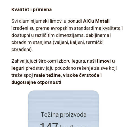
Kvalitet i primena
Svi aluminijumski limovi u ponudi
AlCu Metali
izrađeni su prema evropskim standardima kvaliteta i
dostupni u različitim dimenzijama, debljinama i
obradnim stanjima (valjani, kaljeni, termički
obrađeni).
Zahvaljujući širokom izboru legura, naši
limovi u
leguri
predstavljaju pouzdano rešenje za sve koji
traže spoj
male težine, visoke čvrstoće i
dugotrajne otpornosti
.
Težina proizvoda