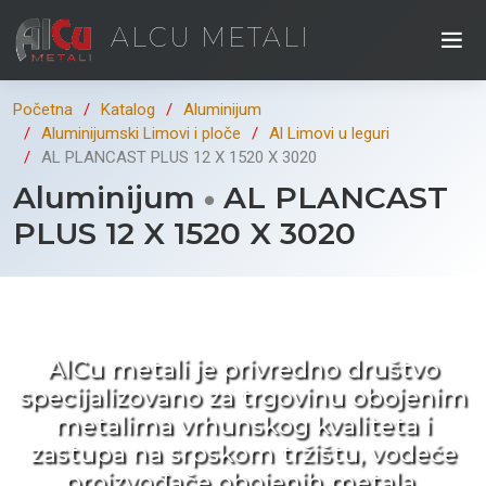
ALCU METALI
Početna
Katalog
Aluminijum
Aluminijumski Limovi i ploče
Al Limovi u leguri
AL PLANCAST PLUS 12 X 1520 X 3020
Aluminijum
AL PLANCAST
PLUS 12 X 1520 X 3020
Kad ne tražite nego birate !
AlCu metali je privredno društvo
specijalizovano za trgovinu obojenim
metalima vrhunskog kvaliteta i
zastupa na srpskom tržištu, vodeće
proizvođače obojenih metala.