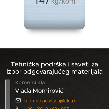
147
kg/kom
Tehnička podrška i saveti za
izbor odgovarajućeg materijala
Komercijala
Vlada Momirović
momirovic.vlada@alcu.si