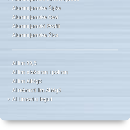
Aluminijumske Šipke
Aluminijumske Cevi
Aluminijumski Profili
Aluminijumska Žica
Al lim 99,5
Al lim eloksiran i poliran
Al lim AlMg3
Al rebrasti lim AlMg3
Al Limovi u leguri