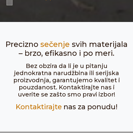
Precizno
sečenje
svih materijala
– brzo, efikasno i po meri.
Bez obzira da li je u pitanju
jednokratna narudžbina ili serijska
proizvodnja, garantujemo kvalitet i
pouzdanost. Kontaktirajte nas i
uverite se zašto smo pravi izbor!
Kontaktirajte
nas za ponudu!