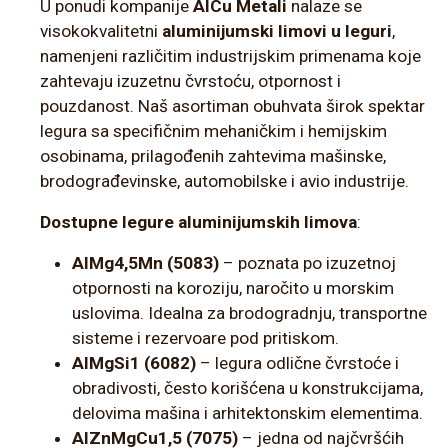
U ponudi kompanije
AlCu Metali
nalaze se
visokokvalitetni
aluminijumski limovi u leguri
,
namenjeni različitim industrijskim primenama koje
zahtevaju izuzetnu čvrstoću, otpornost i
pouzdanost. Naš asortiman obuhvata širok spektar
legura sa specifičnim mehaničkim i hemijskim
osobinama, prilagođenih zahtevima mašinske,
brodograđevinske, automobilske i avio industrije.
Dostupne legure aluminijumskih limova
:
AlMg4,5Mn (5083)
– poznata po izuzetnoj
otpornosti na koroziju, naročito u morskim
uslovima. Idealna za brodogradnju, transportne
sisteme i rezervoare pod pritiskom.
AlMgSi1 (6082)
– legura odlične čvrstoće i
obradivosti, često korišćena u konstrukcijama,
delovima mašina i arhitektonskim elementima.
AlZnMgCu1,5 (7075)
– jedna od najčvršćih