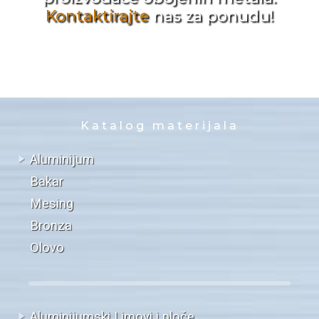
Kontaktirajte
nas za ponudu!
Katalog materijala
Aluminijum
Bakar
Mesing
Bronza
Olovo
Aluminijumski Limovi i ploče