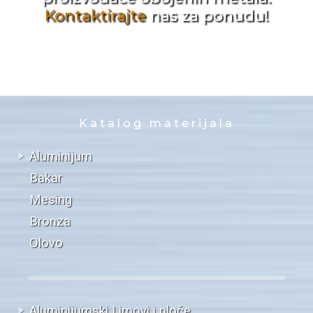
Kontaktirajte
nas za ponudu!
Katalog materijala
Aluminijum
Bakar
Mesing
Bronza
Olovo
Aluminijumski Limovi i ploče