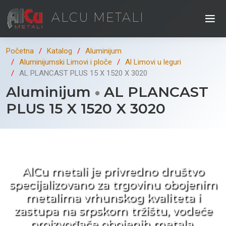
ALCU METALI
Početna
Katalog
Aluminijum
Aluminijumski Limovi i ploče
Al Limovi u leguri
AL PLANCAST PLUS 15 X 1520 X 3020
Aluminijum
AL PLANCAST
PLUS 15 X 1520 X 3020
Kad ne tražite nego birate !
AlCu metali je privredno društvo
specijalizovano za trgovinu obojenim
metalima vrhunskog kvaliteta i
zastupa na srpskom tržištu, vodeće
proizvođače obojenih metala.