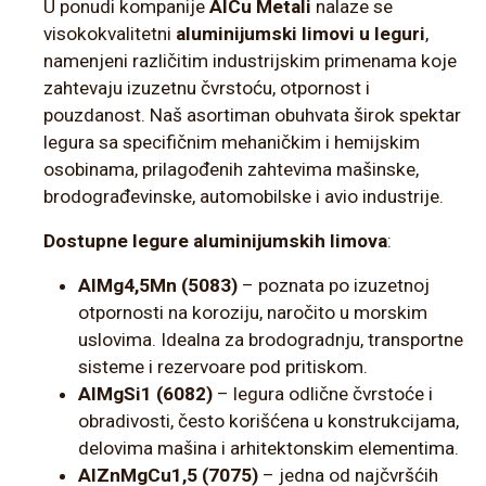
U ponudi kompanije
AlCu Metali
nalaze se
visokokvalitetni
aluminijumski limovi u leguri
,
namenjeni različitim industrijskim primenama koje
zahtevaju izuzetnu čvrstoću, otpornost i
pouzdanost. Naš asortiman obuhvata širok spektar
legura sa specifičnim mehaničkim i hemijskim
osobinama, prilagođenih zahtevima mašinske,
brodograđevinske, automobilske i avio industrije.
Dostupne legure aluminijumskih limova
:
AlMg4,5Mn (5083)
– poznata po izuzetnoj
otpornosti na koroziju, naročito u morskim
uslovima. Idealna za brodogradnju, transportne
sisteme i rezervoare pod pritiskom.
AlMgSi1 (6082)
– legura odlične čvrstoće i
obradivosti, često korišćena u konstrukcijama,
delovima mašina i arhitektonskim elementima.
AlZnMgCu1,5 (7075)
– jedna od najčvršćih