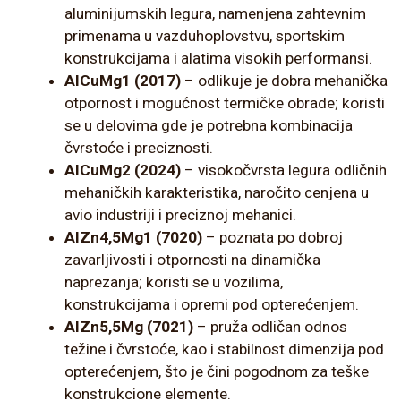
aluminijumskih legura, namenjena zahtevnim
primenama u vazduhoplovstvu, sportskim
konstrukcijama i alatima visokih performansi.
AlCuMg1 (2017)
– odlikuje je dobra mehanička
otpornost i mogućnost termičke obrade; koristi
se u delovima gde je potrebna kombinacija
čvrstoće i preciznosti.
AlCuMg2 (2024)
– visokočvrsta legura odličnih
mehaničkih karakteristika, naročito cenjena u
avio industriji i preciznoj mehanici.
AlZn4,5Mg1 (7020)
– poznata po dobroj
zavarljivosti i otpornosti na dinamička
naprezanja; koristi se u vozilima,
konstrukcijama i opremi pod opterećenjem.
AlZn5,5Mg (7021)
– pruža odličan odnos
težine i čvrstoće, kao i stabilnost dimenzija pod
opterećenjem, što je čini pogodnom za teške
konstrukcione elemente.