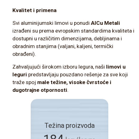
Kvalitet i primena
Svi aluminijumski limovi u ponudi
AlCu Metali
izrađeni su prema evropskim standardima kvaliteta i
dostupni u različitim dimenzijama, debljinama i
obradnim stanjima (valjani, kaljeni, termički
obrađeni).
Zahvaljujući širokom izboru legura, naši
limovi u
leguri
predstavljaju pouzdano rešenje za sve koji
traže spoj
male težine, visoke čvrstoće i
dugotrajne otpornosti
.
Težina proizvoda