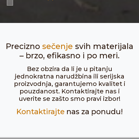
Precizno
sečenje
svih materijala
– brzo, efikasno i po meri.
Bez obzira da li je u pitanju
jednokratna narudžbina ili serijska
proizvodnja, garantujemo kvalitet i
pouzdanost. Kontaktirajte nas i
uverite se zašto smo pravi izbor!
Kontaktirajte
nas za ponudu!