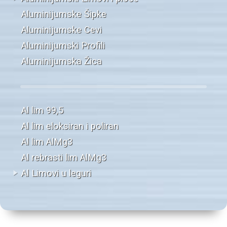
Aluminijumske Šipke
Aluminijumske Cevi
Aluminijumski Profili
Aluminijumska Žica
Al lim 99,5
Al lim eloksiran i poliran
Al lim AlMg3
Al rebrasti lim AlMg3
Al Limovi u leguri