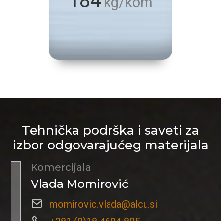
184
kg/kom
Tehnička podrška i saveti za
izbor odgovarajućeg materijala
Komercijala
Vlada Momirović
momirovic.vlada@alcu.si