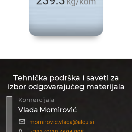
239.3
kg/kom
Tehnička podrška i saveti za
izbor odgovarajućeg materijala
Komercijala
Vlada Momirović
momirovic.vlada@alcu.si