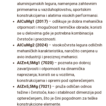
aluminijumskih legura, namenjena zahtevnim
primenama u vazduhoplovstvu, sportskim
konstrukcijama i alatima visokih performansi.
AlCuMg1 (2017)
– odlikuje je dobra mehanička
otpornost i mogućnost termičke obrade; koristi
se u delovima gde je potrebna kombinacija
čvrstoće i preciznosti.
AlCuMg2 (2024)
– visokočvrsta legura odličnih
mehaničkih karakteristika, naročito cenjena u
avio industriji i preciznoj mehanici.
AlZn4,5Mg1 (7020)
– poznata po dobroj
zavarljivosti i otpornosti na dinamička
naprezanja; koristi se u vozilima,
konstrukcijama i opremi pod opterećenjem.
AlZn5,5Mg (7021)
– pruža odličan odnos
težine i čvrstoće, kao i stabilnost dimenzija pod
opterećenjem, što je čini pogodnom za teške
konstrukcione elemente.