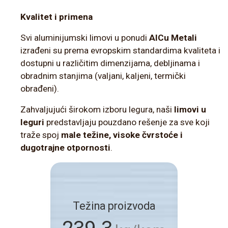
Kvalitet i primena
Svi aluminijumski limovi u ponudi
AlCu Metali
izrađeni su prema evropskim standardima kvaliteta i
dostupni u različitim dimenzijama, debljinama i
obradnim stanjima (valjani, kaljeni, termički
obrađeni).
Zahvaljujući širokom izboru legura, naši
limovi u
leguri
predstavljaju pouzdano rešenje za sve koji
traže spoj
male težine, visoke čvrstoće i
dugotrajne otpornosti
.
Težina proizvoda