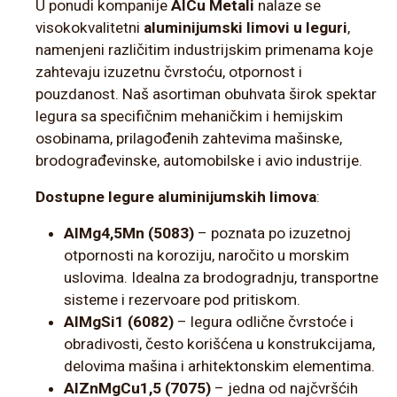
U ponudi kompanije
AlCu Metali
nalaze se
visokokvalitetni
aluminijumski limovi u leguri
,
namenjeni različitim industrijskim primenama koje
zahtevaju izuzetnu čvrstoću, otpornost i
pouzdanost. Naš asortiman obuhvata širok spektar
legura sa specifičnim mehaničkim i hemijskim
osobinama, prilagođenih zahtevima mašinske,
brodograđevinske, automobilske i avio industrije.
Dostupne legure aluminijumskih limova
:
AlMg4,5Mn (5083)
– poznata po izuzetnoj
otpornosti na koroziju, naročito u morskim
uslovima. Idealna za brodogradnju, transportne
sisteme i rezervoare pod pritiskom.
AlMgSi1 (6082)
– legura odlične čvrstoće i
obradivosti, često korišćena u konstrukcijama,
delovima mašina i arhitektonskim elementima.
AlZnMgCu1,5 (7075)
– jedna od najčvršćih