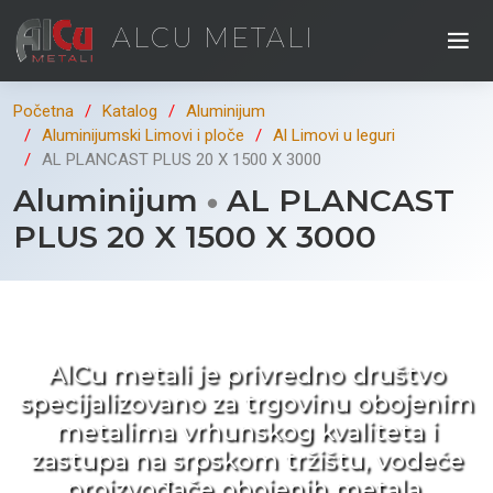
ALCU METALI
Početna
Katalog
Aluminijum
Aluminijumski Limovi i ploče
Al Limovi u leguri
AL PLANCAST PLUS 20 X 1500 X 3000
Aluminijum
AL PLANCAST
PLUS 20 X 1500 X 3000
Kad ne tražite nego birate !
AlCu metali je privredno društvo
specijalizovano za trgovinu obojenim
metalima vrhunskog kvaliteta i
zastupa na srpskom tržištu, vodeće
proizvođače obojenih metala.