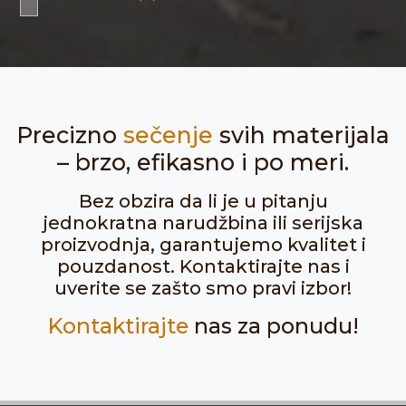
Precizno
sečenje
svih materijala
– brzo, efikasno i po meri.
Bez obzira da li je u pitanju
jednokratna narudžbina ili serijska
proizvodnja, garantujemo kvalitet i
pouzdanost. Kontaktirajte nas i
uverite se zašto smo pravi izbor!
Kontaktirajte
nas za ponudu!