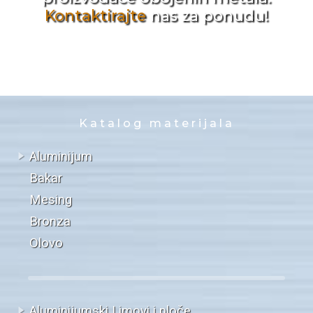
Kontaktirajte
nas za ponudu!
Katalog materijala
Aluminijum
Bakar
Mesing
Bronza
Olovo
Aluminijumski Limovi i ploče