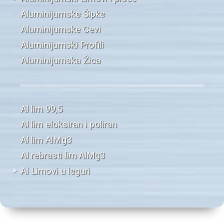
Aluminijumske Šipke
Aluminijumske Cevi
Aluminijumski Profili
Aluminijumska Žica
Al lim 99,5
Al lim eloksiran i poliran
Al lim AlMg3
Al rebrasti lim AlMg3
Al Limovi u leguri