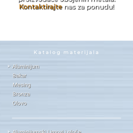
Kontaktirajte
nas za ponudu!
Katalog materijala
Aluminijum
Bakar
Mesing
Bronza
Olovo
Aluminijumski Limovi i ploče