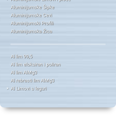
Aluminijumske Šipke
Aluminijumske Cevi
Aluminijumski Profili
Aluminijumska Žica
Al lim 99,5
Al lim eloksiran i poliran
Al lim AlMg3
Al rebrasti lim AlMg3
Al Limovi u leguri