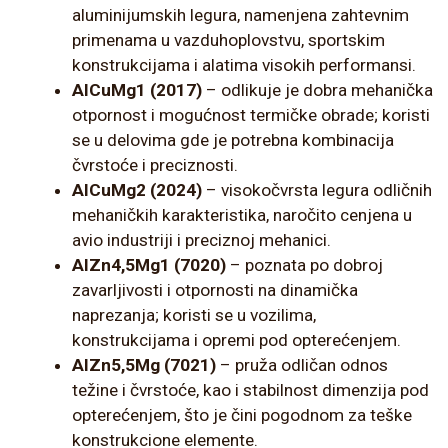
aluminijumskih legura, namenjena zahtevnim
primenama u vazduhoplovstvu, sportskim
konstrukcijama i alatima visokih performansi.
AlCuMg1 (2017)
– odlikuje je dobra mehanička
otpornost i mogućnost termičke obrade; koristi
se u delovima gde je potrebna kombinacija
čvrstoće i preciznosti.
AlCuMg2 (2024)
– visokočvrsta legura odličnih
mehaničkih karakteristika, naročito cenjena u
avio industriji i preciznoj mehanici.
AlZn4,5Mg1 (7020)
– poznata po dobroj
zavarljivosti i otpornosti na dinamička
naprezanja; koristi se u vozilima,
konstrukcijama i opremi pod opterećenjem.
AlZn5,5Mg (7021)
– pruža odličan odnos
težine i čvrstoće, kao i stabilnost dimenzija pod
opterećenjem, što je čini pogodnom za teške
konstrukcione elemente.