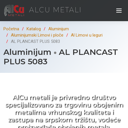
ALCU METALI
Početna
Katalog
Aluminijum
Aluminijumski Limovi i ploče
Al Limovi u leguri
AL PLANCAST PLUS 5083
Aluminijum
AL PLANCAST
PLUS 5083
Kad ne tražite nego birate !
AlCu metali je privredno društvo
specijalizovano za trgovinu obojenim
metalima vrhunskog kvaliteta i
zastupa na srpskom tržištu, vodeće
proizvođače obojenih metala.