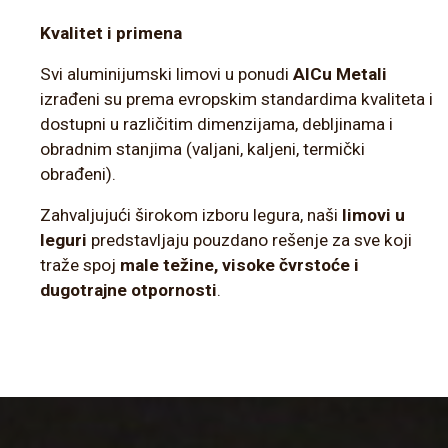
Kvalitet i primena
Svi aluminijumski limovi u ponudi
AlCu Metali
izrađeni su prema evropskim standardima kvaliteta i
dostupni u različitim dimenzijama, debljinama i
obradnim stanjima (valjani, kaljeni, termički
obrađeni).
Zahvaljujući širokom izboru legura, naši
limovi u
leguri
predstavljaju pouzdano rešenje za sve koji
traže spoj
male težine, visoke čvrstoće i
dugotrajne otpornosti
.