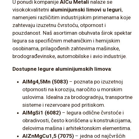
U ponudi kompanije
AlCu Metali
nalaze se
visokokvalitetni
aluminijumski limovi u leguri
,
namenjeni različitim industrijskim primenama koje
zahtevaju izuzetnu čvrstoću, otpornost i
pouzdanost. Naš asortiman obuhvata širok spektar
legura sa specifičnim mehaničkim i hemijskim
osobinama, prilagođenih zahtevima mašinske,
brodograđevinske, automobilske i avio industrije.
Dostupne legure aluminijumskih limova
:
AlMg4,5Mn (5083)
– poznata po izuzetnoj
otpornosti na koroziju, naročito u morskim
uslovima. Idealna za brodogradnju, transportne
sisteme i rezervoare pod pritiskom.
AlMgSi1 (6082)
– legura odlične čvrstoće i
obradivosti, često korišćena u konstrukcijama,
delovima mašina i arhitektonskim elementima.
AlZnMgCu1,5 (7075)
– jedna od najčvršćih