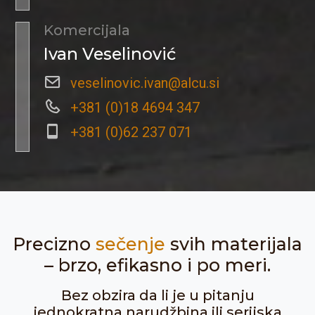
Komercijala
Ivan Veselinović
veselinovic.ivan@alcu.si
+381 (0)18 4694 347
+381 (0)62 237 071
Precizno
sečenje
svih materijala
– brzo, efikasno i po meri.
Bez obzira da li je u pitanju
jednokratna narudžbina ili serijska