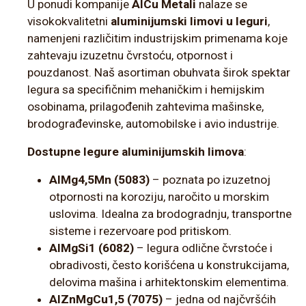
U ponudi kompanije
AlCu Metali
nalaze se
visokokvalitetni
aluminijumski limovi u leguri
,
namenjeni različitim industrijskim primenama koje
zahtevaju izuzetnu čvrstoću, otpornost i
pouzdanost. Naš asortiman obuhvata širok spektar
legura sa specifičnim mehaničkim i hemijskim
osobinama, prilagođenih zahtevima mašinske,
brodograđevinske, automobilske i avio industrije.
Dostupne legure aluminijumskih limova
:
AlMg4,5Mn (5083)
– poznata po izuzetnoj
otpornosti na koroziju, naročito u morskim
uslovima. Idealna za brodogradnju, transportne
sisteme i rezervoare pod pritiskom.
AlMgSi1 (6082)
– legura odlične čvrstoće i
obradivosti, često korišćena u konstrukcijama,
delovima mašina i arhitektonskim elementima.
AlZnMgCu1,5 (7075)
– jedna od najčvršćih