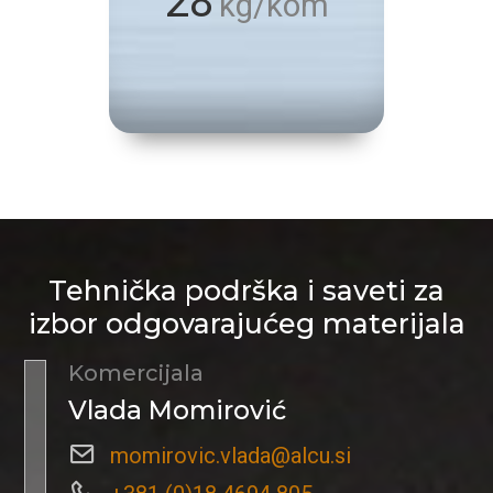
28
kg/kom
Tehnička podrška i saveti za
izbor odgovarajućeg materijala
Komercijala
Vlada Momirović
momirovic.vlada@alcu.si