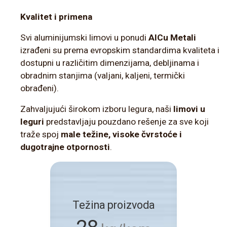
Kvalitet i primena
Svi aluminijumski limovi u ponudi
AlCu Metali
izrađeni su prema evropskim standardima kvaliteta i
dostupni u različitim dimenzijama, debljinama i
obradnim stanjima (valjani, kaljeni, termički
obrađeni).
Zahvaljujući širokom izboru legura, naši
limovi u
leguri
predstavljaju pouzdano rešenje za sve koji
traže spoj
male težine, visoke čvrstoće i
dugotrajne otpornosti
.
Težina proizvoda