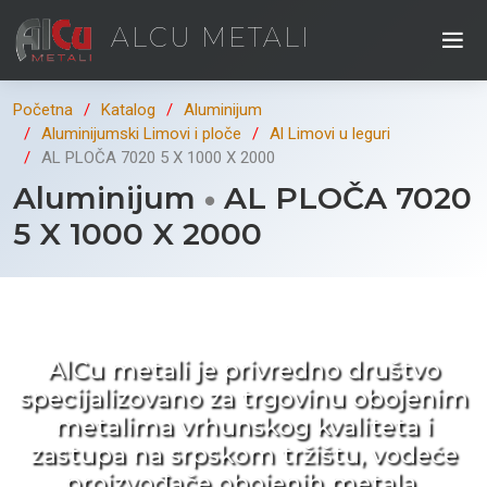
ALCU METALI
Početna
Katalog
Aluminijum
Aluminijumski Limovi i ploče
Al Limovi u leguri
AL PLOČA 7020 5 X 1000 X 2000
Aluminijum
AL PLOČA 7020
5 X 1000 X 2000
Kad ne tražite nego birate !
AlCu metali je privredno društvo
specijalizovano za trgovinu obojenim
metalima vrhunskog kvaliteta i
zastupa na srpskom tržištu, vodeće
proizvođače obojenih metala.