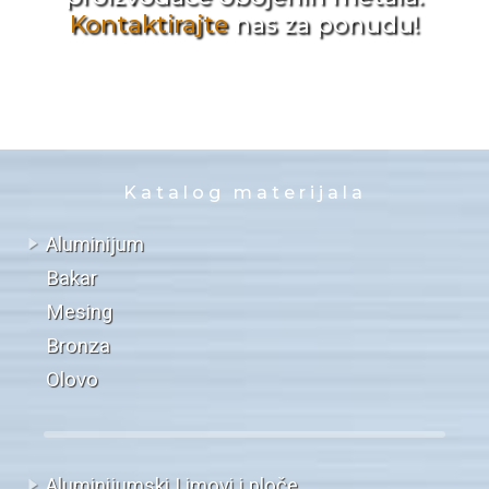
Kontaktirajte
nas za ponudu!
Katalog materijala
Aluminijum
Bakar
Mesing
Bronza
Olovo
Aluminijumski Limovi i ploče