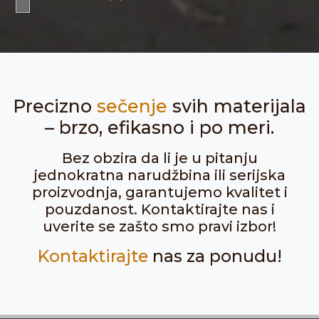
Precizno
sečenje
svih materijala
– brzo, efikasno i po meri.
Bez obzira da li je u pitanju
jednokratna narudžbina ili serijska
proizvodnja, garantujemo kvalitet i
pouzdanost. Kontaktirajte nas i
uverite se zašto smo pravi izbor!
Kontaktirajte
nas za ponudu!