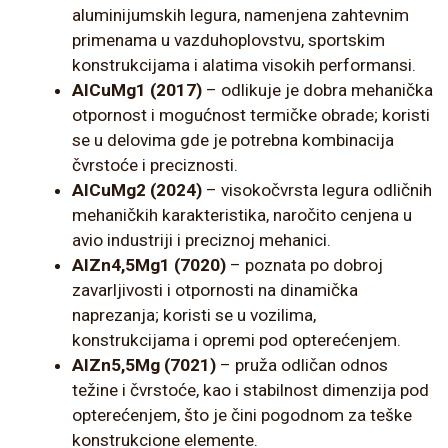
aluminijumskih legura, namenjena zahtevnim
primenama u vazduhoplovstvu, sportskim
konstrukcijama i alatima visokih performansi.
AlCuMg1 (2017)
– odlikuje je dobra mehanička
otpornost i mogućnost termičke obrade; koristi
se u delovima gde je potrebna kombinacija
čvrstoće i preciznosti.
AlCuMg2 (2024)
– visokočvrsta legura odličnih
mehaničkih karakteristika, naročito cenjena u
avio industriji i preciznoj mehanici.
AlZn4,5Mg1 (7020)
– poznata po dobroj
zavarljivosti i otpornosti na dinamička
naprezanja; koristi se u vozilima,
konstrukcijama i opremi pod opterećenjem.
AlZn5,5Mg (7021)
– pruža odličan odnos
težine i čvrstoće, kao i stabilnost dimenzija pod
opterećenjem, što je čini pogodnom za teške
konstrukcione elemente.