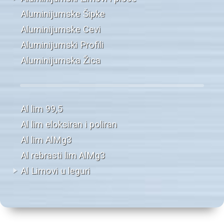
Aluminijumske Šipke
Aluminijumske Cevi
Aluminijumski Profili
Aluminijumska Žica
Al lim 99,5
Al lim eloksiran i poliran
Al lim AlMg3
Al rebrasti lim AlMg3
Al Limovi u leguri