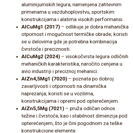
aluminijumskih legura, namenjena zahtevnim
primenama u vazduhoplovstvu, sportskim
konstrukcijama i alatima visokih performansi.
AlCuMg1 (2017)
– odlikuje je dobra mehanička
otpornost i mogućnost termičke obrade; koristi
se u delovima gde je potrebna kombinacija
čvrstoće i preciznosti.
AlCuMg2 (2024)
– visokočvrsta legura odličnih
mehaničkih karakteristika, naročito cenjena u
avio industriji i preciznoj mehanici.
AlZn4,5Mg1 (7020)
– poznata po dobroj
zavarljivosti i otpornosti na dinamička
naprezanja; koristi se u vozilima,
konstrukcijama i opremi pod opterećenjem.
AlZn5,5Mg (7021)
– pruža odličan odnos
težine i čvrstoće, kao i stabilnost dimenzija pod
opterećenjem, što je čini pogodnom za teške
konstrukcione elemente.