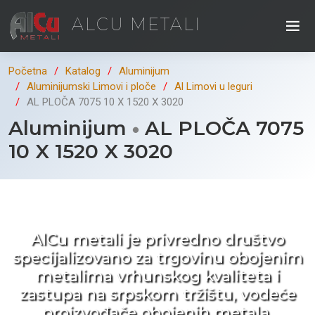
ALCU METALI
Početna
Katalog
Aluminijum
Aluminijumski Limovi i ploče
Al Limovi u leguri
AL PLOČA 7075 10 X 1520 X 3020
Aluminijum
AL PLOČA 7075
10 X 1520 X 3020
Kad ne tražite nego birate !
AlCu metali je privredno društvo
specijalizovano za trgovinu obojenim
metalima vrhunskog kvaliteta i
zastupa na srpskom tržištu, vodeće
proizvođače obojenih metala.