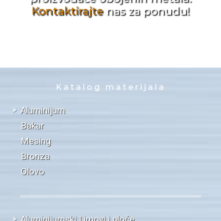
Kontaktirajte
nas za ponudu!
Katalog materijala
Aluminijum
Bakar
Mesing
Bronza
Olovo
Aluminijumski Limovi i ploče