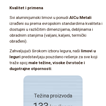
Kvalitet i primena
Svi aluminijumski limovi u ponudi
AlCu Metali
izrađeni su prema evropskim standardima kvaliteta i
dostupni u različitim dimenzijama, debljinama i
obradnim stanjima (valjani, kaljeni, termički
obrađeni).
Zahvaljujući širokom izboru legura, naši
limovi u
leguri
predstavljaju pouzdano rešenje za sve koji
traže spoj
male težine, visoke čvrstoće i
dugotrajne otpornosti
.
Težina proizvoda