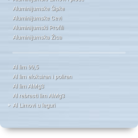
Aluminijumske Šipke
Aluminijumske Cevi
Aluminijumski Profili
Aluminijumska Žica
Al lim 99,5
Al lim eloksiran i poliran
Al lim AlMg3
Al rebrasti lim AlMg3
Al Limovi u leguri