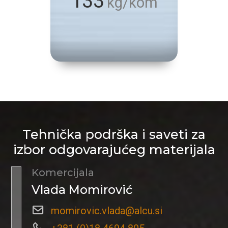
133
kg/kom
Tehnička podrška i saveti za
izbor odgovarajućeg materijala
Komercijala
Vlada Momirović
momirovic.vlada@alcu.si