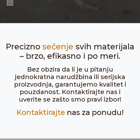
Precizno
sečenje
svih materijala
– brzo, efikasno i po meri.
Bez obzira da li je u pitanju
jednokratna narudžbina ili serijska
proizvodnja, garantujemo kvalitet i
pouzdanost. Kontaktirajte nas i
uverite se zašto smo pravi izbor!
Kontaktirajte
nas za ponudu!