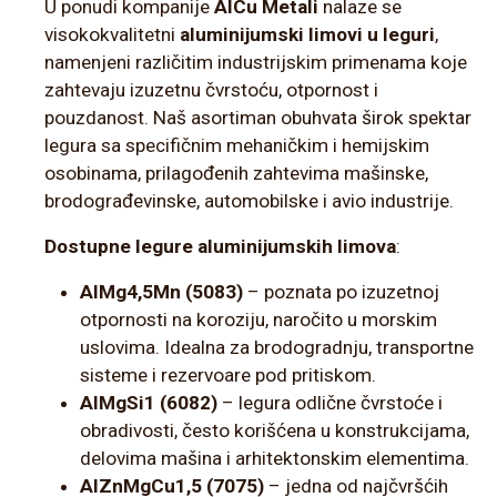
U ponudi kompanije
AlCu Metali
nalaze se
visokokvalitetni
aluminijumski limovi u leguri
,
namenjeni različitim industrijskim primenama koje
zahtevaju izuzetnu čvrstoću, otpornost i
pouzdanost. Naš asortiman obuhvata širok spektar
legura sa specifičnim mehaničkim i hemijskim
osobinama, prilagođenih zahtevima mašinske,
brodograđevinske, automobilske i avio industrije.
Dostupne legure aluminijumskih limova
:
AlMg4,5Mn (5083)
– poznata po izuzetnoj
otpornosti na koroziju, naročito u morskim
uslovima. Idealna za brodogradnju, transportne
sisteme i rezervoare pod pritiskom.
AlMgSi1 (6082)
– legura odlične čvrstoće i
obradivosti, često korišćena u konstrukcijama,
delovima mašina i arhitektonskim elementima.
AlZnMgCu1,5 (7075)
– jedna od najčvršćih