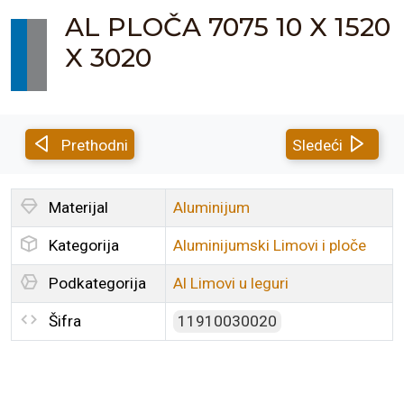
AL PLOČA 7075 10 X 1520
X 3020
Prethodni
Sledeći
Materijal
Aluminijum
Kategorija
Aluminijumski Limovi i ploče
Podkategorija
Al Limovi u leguri
Šifra
11910030020