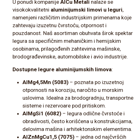
U ponudi kompanije
AlCu Metali
nalaze se
visokokvalitetni
aluminijumski limovi u leguri
,
namenjeni različitim industrijskim primenama koje
zahtevaju izuzetnu čvrstoću, otpornost i
pouzdanost. Naš asortiman obuhvata širok spektar
legura sa specifičnim mehaničkim i hemijskim
osobinama, prilagođenih zahtevima mašinske,
brodograđevinske, automobilske i avio industrije.
Dostupne legure aluminijumskih limova
:
AlMg4,5Mn (5083)
– poznata po izuzetnoj
otpornosti na koroziju, naročito u morskim
uslovima. Idealna za brodogradnju, transportne
sisteme i rezervoare pod pritiskom.
AlMgSi1 (6082)
– legura odlične čvrstoće i
obradivosti, često korišćena u konstrukcijama,
delovima mašina i arhitektonskim elementima.
AlZnMgCu1,5 (7075)
– jedna od najčvršćih