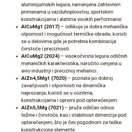
aluminijumskih legura, namenjena zahtevnim
primenama u vazduhoplovstvu, sportskim
konstrukcijama i alatima visokih performansi.
AlCuMg1 (2017)
– odlikuje je dobra mehanička
otpornost i mogućnost termičke obrade; koristi
se u delovima gde je potrebna kombinacija
čvrstoće i preciznosti.
AlCuMg2 (2024)
– visokočvrsta legura odličnih
mehaničkih karakteristika, naročito cenjena u
avio industriji i preciznoj mehanici.
AlZn4,5Mg1 (7020)
– poznata po dobroj
zavarljivosti i otpornosti na dinamička
naprezanja; koristi se u vozilima,
konstrukcijama i opremi pod opterećenjem.
AlZn5,5Mg (7021)
– pruža odličan odnos
težine i čvrstoće, kao i stabilnost dimenzija pod
opterećenjem, što je čini pogodnom za teške
konstrukcione elemente.