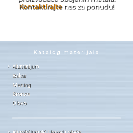
Kontaktirajte
nas za ponudu!
Katalog materijala
Aluminijum
Bakar
Mesing
Bronza
Olovo
Aluminijumski Limovi i ploče