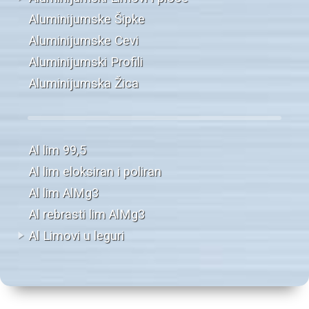
Aluminijumske Šipke
Aluminijumske Cevi
Aluminijumski Profili
Aluminijumska Žica
Al lim 99,5
Al lim eloksiran i poliran
Al lim AlMg3
Al rebrasti lim AlMg3
Al Limovi u leguri