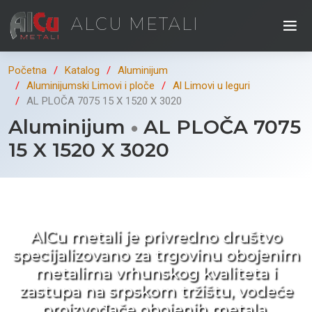
ALCU METALI
Početna
Katalog
Aluminijum
Aluminijumski Limovi i ploče
Al Limovi u leguri
AL PLOČA 7075 15 X 1520 X 3020
Aluminijum
AL PLOČA 7075
15 X 1520 X 3020
Kad ne tražite nego birate !
AlCu metali je privredno društvo
specijalizovano za trgovinu obojenim
metalima vrhunskog kvaliteta i
zastupa na srpskom tržištu, vodeće
proizvođače obojenih metala.