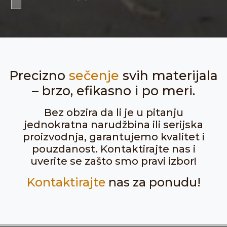
Precizno
sečenje
svih materijala
– brzo, efikasno i po meri.
Bez obzira da li je u pitanju
jednokratna narudžbina ili serijska
proizvodnja, garantujemo kvalitet i
pouzdanost. Kontaktirajte nas i
uverite se zašto smo pravi izbor!
Kontaktirajte
nas za ponudu!