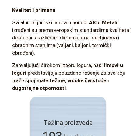
Kvalitet i primena
Svi aluminijumski limovi u ponudi
AlCu Metali
izrađeni su prema evropskim standardima kvaliteta i
dostupni u različitim dimenzijama, debljinama i
obradnim stanjima (valjani, kaljeni, termički
obrađeni).
Zahvaljujući širokom izboru legura, naši
limovi u
leguri
predstavljaju pouzdano rešenje za sve koji
traže spoj
male težine, visoke čvrstoće i
dugotrajne otpornosti
.
Težina proizvoda