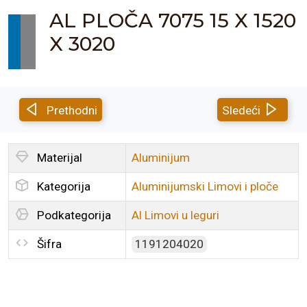
AL PLOČA 7075 15 X 1520
X 3020
Prethodni
Sledeći
Materijal
Aluminijum
Kategorija
Aluminijumski Limovi i ploče
Podkategorija
Al Limovi u leguri
Šifra
1191204020