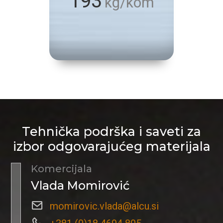
193
kg/kom
Tehnička podrška i saveti za
izbor odgovarajućeg materijala
Komercijala
Vlada Momirović
momirovic.vlada@alcu.si