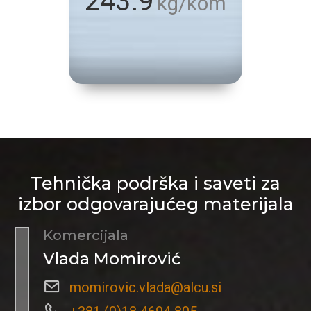
243.9
kg/kom
Tehnička podrška i saveti za
izbor odgovarajućeg materijala
Komercijala
Vlada Momirović
momirovic.vlada@alcu.si