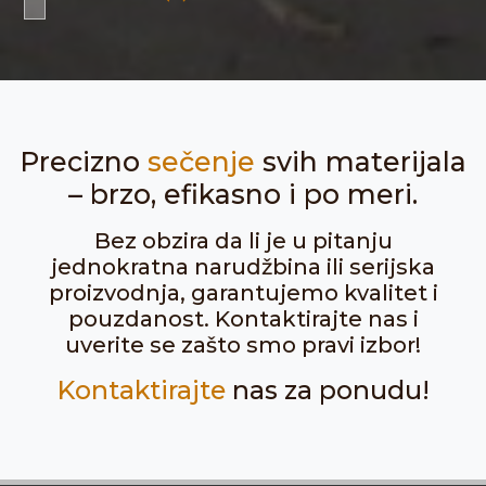
Precizno
sečenje
svih materijala
– brzo, efikasno i po meri.
Bez obzira da li je u pitanju
jednokratna narudžbina ili serijska
proizvodnja, garantujemo kvalitet i
pouzdanost. Kontaktirajte nas i
uverite se zašto smo pravi izbor!
Kontaktirajte
nas za ponudu!