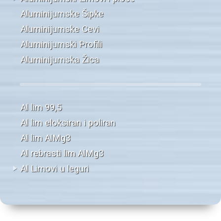
Aluminijumske Šipke
Aluminijumske Cevi
Aluminijumski Profili
Aluminijumska Žica
Al lim 99,5
Al lim eloksiran i poliran
Al lim AlMg3
Al rebrasti lim AlMg3
Al Limovi u leguri