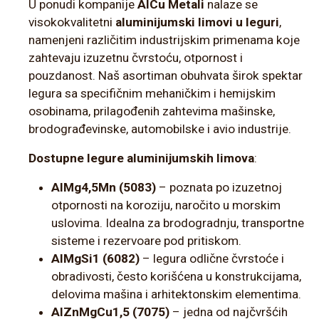
U ponudi kompanije
AlCu Metali
nalaze se
visokokvalitetni
aluminijumski limovi u leguri
,
namenjeni različitim industrijskim primenama koje
zahtevaju izuzetnu čvrstoću, otpornost i
pouzdanost. Naš asortiman obuhvata širok spektar
legura sa specifičnim mehaničkim i hemijskim
osobinama, prilagođenih zahtevima mašinske,
brodograđevinske, automobilske i avio industrije.
Dostupne legure aluminijumskih limova
:
AlMg4,5Mn (5083)
– poznata po izuzetnoj
otpornosti na koroziju, naročito u morskim
uslovima. Idealna za brodogradnju, transportne
sisteme i rezervoare pod pritiskom.
AlMgSi1 (6082)
– legura odlične čvrstoće i
obradivosti, često korišćena u konstrukcijama,
delovima mašina i arhitektonskim elementima.
AlZnMgCu1,5 (7075)
– jedna od najčvršćih