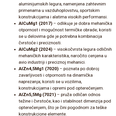
aluminijumskih legura, namenjena zahtevnim
primenama u vazduhoplovstvu, sportskim
konstrukcijama i alatima visokih performansi.
AlCuMg1 (2017)
– odlikuje je dobra mehanička
otpornost i mogućnost termičke obrade; koristi
se u delovima gde je potrebna kombinacija
čvrstoće i preciznosti.
AlCuMg2 (2024)
– visokočvrsta legura odličnih
mehaničkih karakteristika, naročito cenjena u
avio industriji i preciznoj mehanici.
AlZn4,5Mg1 (7020)
– poznata po dobroj
zavarljivosti i otpornosti na dinamička
naprezanja; koristi se u vozilima,
konstrukcijama i opremi pod opterećenjem.
AlZn5,5Mg (7021)
– pruža odličan odnos
težine i čvrstoće, kao i stabilnost dimenzija pod
opterećenjem, što je čini pogodnom za teške
konstrukcione elemente.