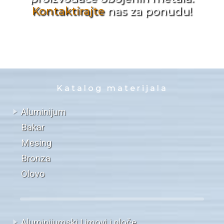
Kontaktirajte
nas za ponudu!
Katalog materijala
Aluminijum
Bakar
Mesing
Bronza
Olovo
Aluminijumski Limovi i ploče