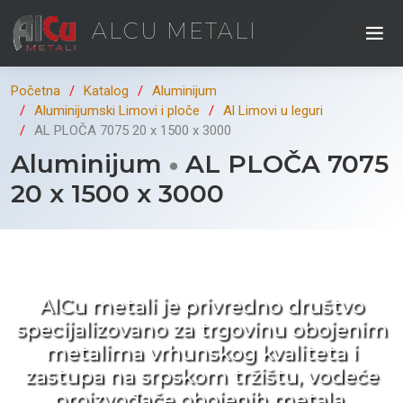
ALCU METALI
Početna
Katalog
Aluminijum
Aluminijumski Limovi i ploče
Al Limovi u leguri
AL PLOČA 7075 20 x 1500 x 3000
Aluminijum
AL PLOČA 7075
20 x 1500 x 3000
Kad ne tražite nego birate !
AlCu metali je privredno društvo
specijalizovano za trgovinu obojenim
metalima vrhunskog kvaliteta i
zastupa na srpskom tržištu, vodeće
proizvođače obojenih metala.