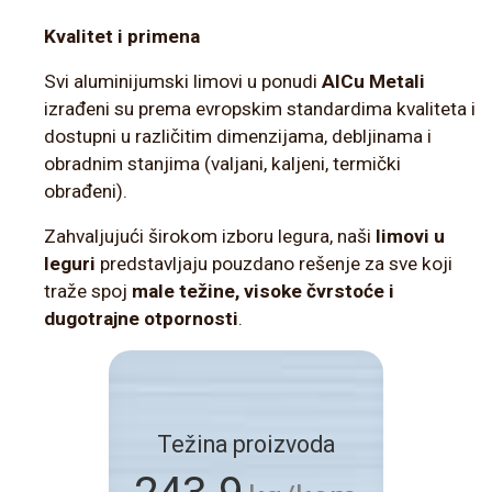
Kvalitet i primena
Svi aluminijumski limovi u ponudi
AlCu Metali
izrađeni su prema evropskim standardima kvaliteta i
dostupni u različitim dimenzijama, debljinama i
obradnim stanjima (valjani, kaljeni, termički
obrađeni).
Zahvaljujući širokom izboru legura, naši
limovi u
leguri
predstavljaju pouzdano rešenje za sve koji
traže spoj
male težine, visoke čvrstoće i
dugotrajne otpornosti
.
Težina proizvoda