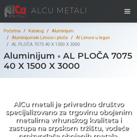
ALCU METALI
Početna
Katalog
Aluminijum
Aluminijumski Limovi i ploče
Al Limovi u leguri
AL PLOČA 7075 40 X 1500 X 3000
Aluminijum
AL PLOČA 7075
40 X 1500 X 3000
Kad ne tražite nego birate !
AlCu metali je privredno društvo
specijalizovano za trgovinu obojenim
metalima vrhunskog kvaliteta i
zastupa na srpskom tržištu, vodeće
proizvođače obojenih metala.