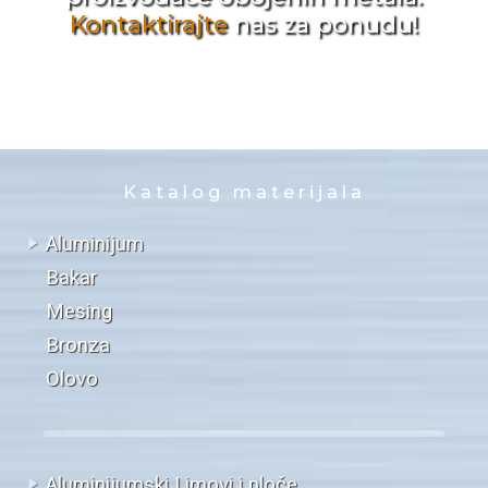
Kontaktirajte
nas za ponudu!
Katalog materijala
Aluminijum
Bakar
Mesing
Bronza
Olovo
Aluminijumski Limovi i ploče