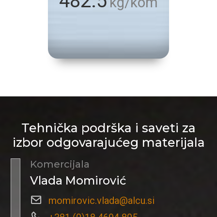
482.5
kg/kom
Tehnička podrška i saveti za
izbor odgovarajućeg materijala
Komercijala
Vlada Momirović
momirovic.vlada@alcu.si