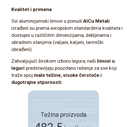
Kvalitet i primena
Svi aluminijumski limovi u ponudi
AlCu Metali
izrađeni su prema evropskim standardima kvaliteta i
dostupni u različitim dimenzijama, debljinama i
obradnim stanjima (valjani, kaljeni, termički
obrađeni).
Zahvaljujući širokom izboru legura, naši
limovi u
leguri
predstavljaju pouzdano rešenje za sve koji
traže spoj
male težine, visoke čvrstoće i
dugotrajne otpornosti
.
Težina proizvoda