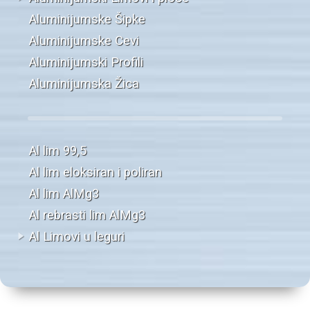
Aluminijumske Šipke
Aluminijumske Cevi
Aluminijumski Profili
Aluminijumska Žica
Al lim 99,5
Al lim eloksiran i poliran
Al lim AlMg3
Al rebrasti lim AlMg3
Al Limovi u leguri