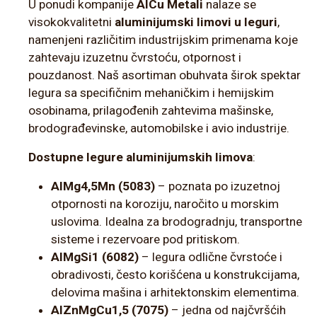
U ponudi kompanije
AlCu Metali
nalaze se
visokokvalitetni
aluminijumski limovi u leguri
,
namenjeni različitim industrijskim primenama koje
zahtevaju izuzetnu čvrstoću, otpornost i
pouzdanost. Naš asortiman obuhvata širok spektar
legura sa specifičnim mehaničkim i hemijskim
osobinama, prilagođenih zahtevima mašinske,
brodograđevinske, automobilske i avio industrije.
Dostupne legure aluminijumskih limova
:
AlMg4,5Mn (5083)
– poznata po izuzetnoj
otpornosti na koroziju, naročito u morskim
uslovima. Idealna za brodogradnju, transportne
sisteme i rezervoare pod pritiskom.
AlMgSi1 (6082)
– legura odlične čvrstoće i
obradivosti, često korišćena u konstrukcijama,
delovima mašina i arhitektonskim elementima.
AlZnMgCu1,5 (7075)
– jedna od najčvršćih