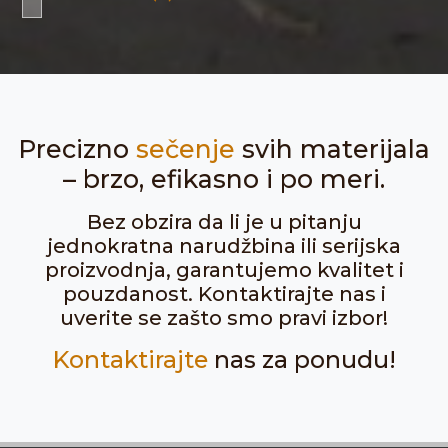
Precizno
sečenje
svih materijala
– brzo, efikasno i po meri.
Bez obzira da li je u pitanju
jednokratna narudžbina ili serijska
proizvodnja, garantujemo kvalitet i
pouzdanost. Kontaktirajte nas i
uverite se zašto smo pravi izbor!
Kontaktirajte
nas za ponudu!