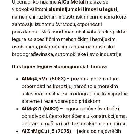
U ponudi kompanije
AlCu Metali
nalaze se
visokokvalitetni
aluminijumski limovi u leguri
,
namenjeni različitim industrijskim primenama koje
zahtevaju izuzetnu čvrstoću, otpornost i
pouzdanost. Naš asortiman obuhvata širok spektar
legura sa specifičnim mehaničkim i hemijskim
osobinama, prilagođenih zahtevima mašinske,
brodograđevinske, automobilske i avio industrije.
Dostupne legure aluminijumskih limova
:
AlMg4,5Mn (5083)
– poznata po izuzetnoj
otpornosti na koroziju, naročito u morskim
uslovima. Idealna za brodogradnju, transportne
sisteme i rezervoare pod pritiskom.
AlMgSi1 (6082)
– legura odlične čvrstoće i
obradivosti, često korišćena u konstrukcijama,
delovima mašina i arhitektonskim elementima.
AlZnMgCu1,5 (7075)
– jedna od najčvršćih