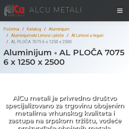
ALCU METALI
Početna
Katalog
Aluminijum
Aluminijumski Limovi i ploče
Al Limovi u leguri
AL PLOČA 7075 6 x 1250 x 2500
Aluminijum
AL PLOČA 7075
6 x 1250 x 2500
Kad ne tražite nego birate !
AlCu metali je privredno društvo
specijalizovano za trgovinu obojenim
metalima vrhunskog kvaliteta i
zastupa na srpskom tržištu, vodeće
proizvođače obojenih metala.