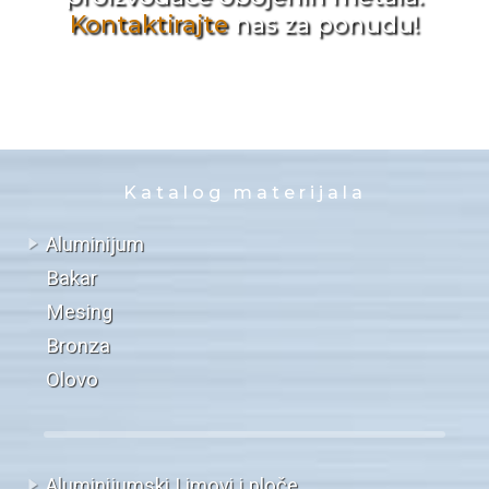
Kontaktirajte
nas za ponudu!
Katalog materijala
Aluminijum
Bakar
Mesing
Bronza
Olovo
Aluminijumski Limovi i ploče