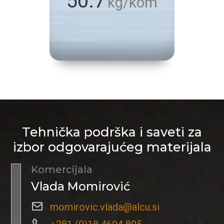
50.7
kg/kom
Tehnička podrška i saveti za
izbor odgovarajućeg materijala
Komercijala
Vlada Momirović
momirovic.vlada@alcu.si