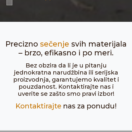
Precizno
sečenje
svih materijala
– brzo, efikasno i po meri.
Bez obzira da li je u pitanju
jednokratna narudžbina ili serijska
proizvodnja, garantujemo kvalitet i
pouzdanost. Kontaktirajte nas i
uverite se zašto smo pravi izbor!
Kontaktirajte
nas za ponudu!