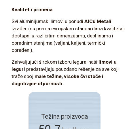
Kvalitet i primena
Svi aluminijumski limovi u ponudi
AlCu Metali
izrađeni su prema evropskim standardima kvaliteta i
dostupni u različitim dimenzijama, debljinama i
obradnim stanjima (valjani, kaljeni, termički
obrađeni).
Zahvaljujući širokom izboru legura, naši
limovi u
leguri
predstavljaju pouzdano rešenje za sve koji
traže spoj
male težine, visoke čvrstoće i
dugotrajne otpornosti
.
Težina proizvoda