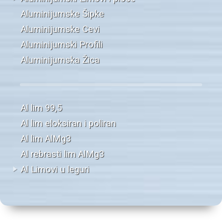
Aluminijumske Šipke
Aluminijumske Cevi
Aluminijumski Profili
Aluminijumska Žica
Al lim 99,5
Al lim eloksiran i poliran
Al lim AlMg3
Al rebrasti lim AlMg3
Al Limovi u leguri