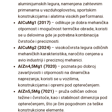
aluminijumskih legura, namenjena zahtevnim
primenama u vazduhoplovstvu, sportskim
konstrukcijama i alatima visokih performansi.
AlCuMg1 (2017)
– odlikuje je dobra mehanička
otpornost i mogućnost termičke obrade; koristi
se u delovima gde je potrebna kombinacija
čvrstoće i preciznosti.
AlCuMg2 (2024)
– visokočvrsta legura odličnih
mehaničkih karakteristika, naročito cenjena u
avio industriji i preciznoj mehanici.
AlZn4,5Mg1 (7020)
– poznata po dobroj
zavarljivosti i otpornosti na dinamička
naprezanja; koristi se u vozilima,
konstrukcijama i opremi pod opterećenjem.
AlZn5,5Mg (7021)
– pruža odličan odnos
težine i čvrstoće, kao i stabilnost dimenzija pod
opterećenjem, što je čini pogodnom za teške
konstrukcione elemente.