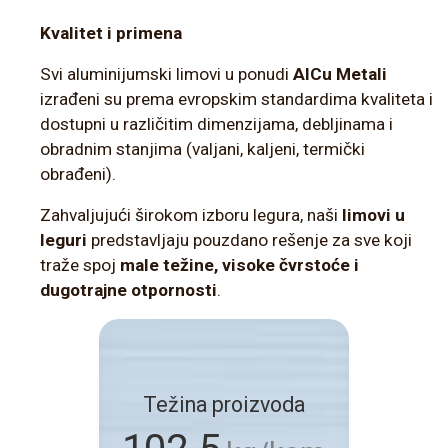
Kvalitet i primena
Svi aluminijumski limovi u ponudi
AlCu Metali
izrađeni su prema evropskim standardima kvaliteta i
dostupni u različitim dimenzijama, debljinama i
obradnim stanjima (valjani, kaljeni, termički
obrađeni).
Zahvaljujući širokom izboru legura, naši
limovi u
leguri
predstavljaju pouzdano rešenje za sve koji
traže spoj
male težine, visoke čvrstoće i
dugotrajne otpornosti
.
Težina proizvoda