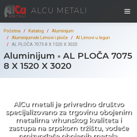
ALCU METALI
Početna
Katalog
Aluminijum
Aluminijumski Limovi i ploče
Al Limovi u leguri
AL PLOČA 7075 8 X 1520 X 3020
Aluminijum
AL PLOČA 7075
8 X 1520 X 3020
Kad ne tražite nego birate !
AlCu metali je privredno društvo
specijalizovano za trgovinu obojenim
metalima vrhunskog kvaliteta i
zastupa na srpskom tržištu, vodeće
proizvođače obojenih metala.