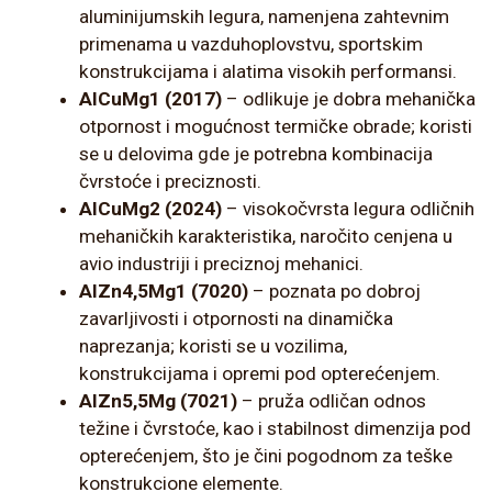
aluminijumskih legura, namenjena zahtevnim
primenama u vazduhoplovstvu, sportskim
konstrukcijama i alatima visokih performansi.
AlCuMg1 (2017)
– odlikuje je dobra mehanička
otpornost i mogućnost termičke obrade; koristi
se u delovima gde je potrebna kombinacija
čvrstoće i preciznosti.
AlCuMg2 (2024)
– visokočvrsta legura odličnih
mehaničkih karakteristika, naročito cenjena u
avio industriji i preciznoj mehanici.
AlZn4,5Mg1 (7020)
– poznata po dobroj
zavarljivosti i otpornosti na dinamička
naprezanja; koristi se u vozilima,
konstrukcijama i opremi pod opterećenjem.
AlZn5,5Mg (7021)
– pruža odličan odnos
težine i čvrstoće, kao i stabilnost dimenzija pod
opterećenjem, što je čini pogodnom za teške
konstrukcione elemente.