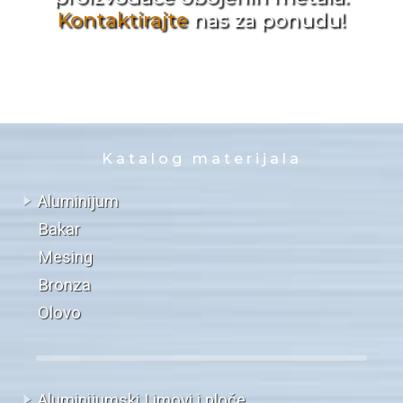
Kontaktirajte
nas za ponudu!
Katalog materijala
Aluminijum
Bakar
Mesing
Bronza
Olovo
Aluminijumski Limovi i ploče