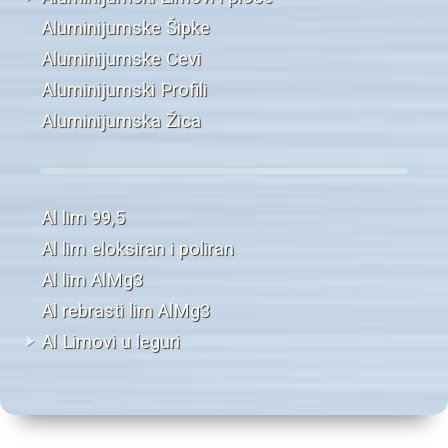
Aluminijumske Šipke
Aluminijumske Cevi
Aluminijumski Profili
Aluminijumska Žica
Al lim 99,5
Al lim eloksiran i poliran
Al lim AlMg3
Al rebrasti lim AlMg3
Al Limovi u leguri