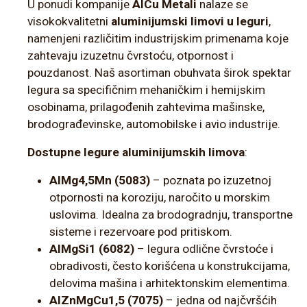
U ponudi kompanije
AlCu Metali
nalaze se
visokokvalitetni
aluminijumski limovi u leguri
,
namenjeni različitim industrijskim primenama koje
zahtevaju izuzetnu čvrstoću, otpornost i
pouzdanost. Naš asortiman obuhvata širok spektar
legura sa specifičnim mehaničkim i hemijskim
osobinama, prilagođenih zahtevima mašinske,
brodograđevinske, automobilske i avio industrije.
Dostupne legure aluminijumskih limova
:
AlMg4,5Mn (5083)
– poznata po izuzetnoj
otpornosti na koroziju, naročito u morskim
uslovima. Idealna za brodogradnju, transportne
sisteme i rezervoare pod pritiskom.
AlMgSi1 (6082)
– legura odlične čvrstoće i
obradivosti, često korišćena u konstrukcijama,
delovima mašina i arhitektonskim elementima.
AlZnMgCu1,5 (7075)
– jedna od najčvršćih