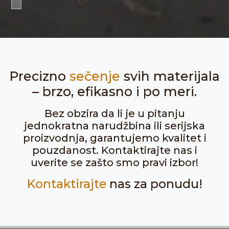
Precizno
sečenje
svih materijala
– brzo, efikasno i po meri.
Bez obzira da li je u pitanju
jednokratna narudžbina ili serijska
proizvodnja, garantujemo kvalitet i
pouzdanost. Kontaktirajte nas i
uverite se zašto smo pravi izbor!
Kontaktirajte
nas za ponudu!