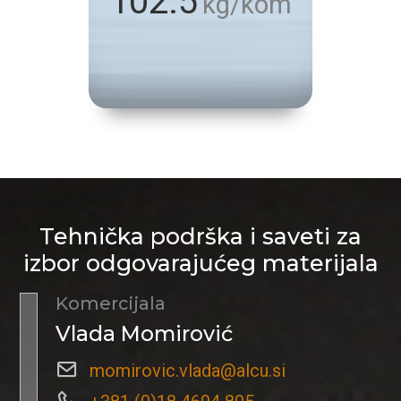
102.5
kg/kom
Tehnička podrška i saveti za
izbor odgovarajućeg materijala
Komercijala
Vlada Momirović
momirovic.vlada@alcu.si