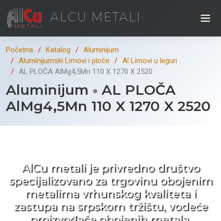
ALCU METALI
Početna
Katalog
Aluminijum
Aluminijumski Limovi i ploče
Al Limovi u leguri
AL PLOČA AlMg4,5Mn 110 X 1270 X 2520
Aluminijum
AL PLOČA
AlMg4,5Mn 110 X 1270 X 2520
Kad ne tražite nego birate !
AlCu metali je privredno društvo
specijalizovano za trgovinu obojenim
metalima vrhunskog kvaliteta i
zastupa na srpskom tržištu, vodeće
proizvođače obojenih metala.