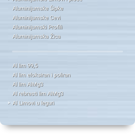
Aluminijumske Šipke
Aluminijumske Cevi
Aluminijumski Profili
Aluminijumska Žica
Al lim 99,5
Al lim eloksiran i poliran
Al lim AlMg3
Al rebrasti lim AlMg3
Al Limovi u leguri