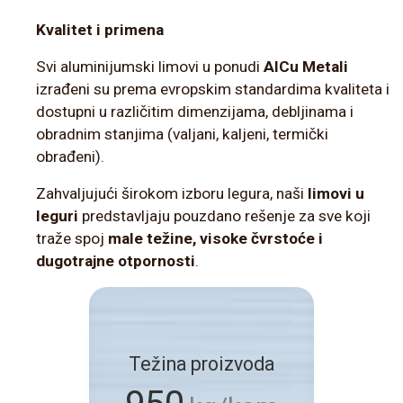
Kvalitet i primena
Svi aluminijumski limovi u ponudi
AlCu Metali
izrađeni su prema evropskim standardima kvaliteta i
dostupni u različitim dimenzijama, debljinama i
obradnim stanjima (valjani, kaljeni, termički
obrađeni).
Zahvaljujući širokom izboru legura, naši
limovi u
leguri
predstavljaju pouzdano rešenje za sve koji
traže spoj
male težine, visoke čvrstoće i
dugotrajne otpornosti
.
Težina proizvoda