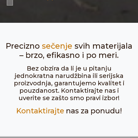
Precizno
sečenje
svih materijala
– brzo, efikasno i po meri.
Bez obzira da li je u pitanju
jednokratna narudžbina ili serijska
proizvodnja, garantujemo kvalitet i
pouzdanost. Kontaktirajte nas i
uverite se zašto smo pravi izbor!
Kontaktirajte
nas za ponudu!