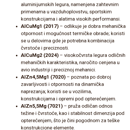
aluminijumskih legura, namenjena zahtevnim
primenama u vazduhoplovstvu, sportskim
konstrukcijama i alatima visokih performansi.
AlCuMg1 (2017)
– odlikuje je dobra mehanička
otpornost i mogućnost termičke obrade; koristi
se u delovima gde je potrebna kombinacija
čvrstoće i preciznosti.
AlCuMg2 (2024)
– visokočvrsta legura odličnih
mehaničkih karakteristika, naročito cenjena u
avio industriji i preciznoj mehanici.
AlZn4,5Mg1 (7020)
– poznata po dobroj
zavarljivosti i otpornosti na dinamička
naprezanja; koristi se u vozilima,
konstrukcijama i opremi pod opterećenjem.
AlZn5,5Mg (7021)
– pruža odličan odnos
težine i čvrstoće, kao i stabilnost dimenzija pod
opterećenjem, što je čini pogodnom za teške
konstrukcione elemente.