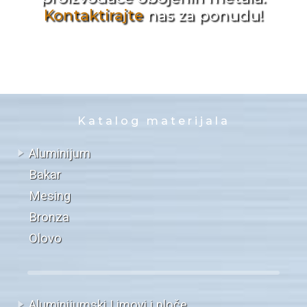
Kontaktirajte
nas za ponudu!
Katalog materijala
Aluminijum
Bakar
Mesing
Bronza
Olovo
Aluminijumski Limovi i ploče