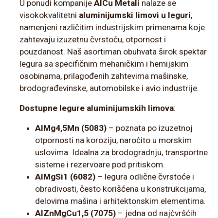
U ponudi kompanije
AlCu Metali
nalaze se
visokokvalitetni
aluminijumski limovi u leguri
,
namenjeni različitim industrijskim primenama koje
zahtevaju izuzetnu čvrstoću, otpornost i
pouzdanost. Naš asortiman obuhvata širok spektar
legura sa specifičnim mehaničkim i hemijskim
osobinama, prilagođenih zahtevima mašinske,
brodograđevinske, automobilske i avio industrije.
Dostupne legure aluminijumskih limova
:
AlMg4,5Mn (5083)
– poznata po izuzetnoj
otpornosti na koroziju, naročito u morskim
uslovima. Idealna za brodogradnju, transportne
sisteme i rezervoare pod pritiskom.
AlMgSi1 (6082)
– legura odlične čvrstoće i
obradivosti, često korišćena u konstrukcijama,
delovima mašina i arhitektonskim elementima.
AlZnMgCu1,5 (7075)
– jedna od najčvršćih