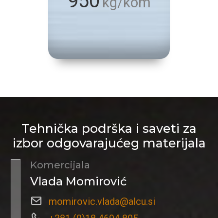
950
kg/kom
Tehnička podrška i saveti za
izbor odgovarajućeg materijala
Komercijala
Vlada Momirović
momirovic.vlada@alcu.si