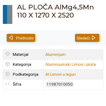
AL PLOČA AlMg4,5Mn
110 X 1270 X 2520
Prethodni
Sledeći
Materijal
Aluminijum
Kategorija
Aluminijumski Limovi i ploče
Podkategorija
Al Limovi u leguri
Šifra
11987010050