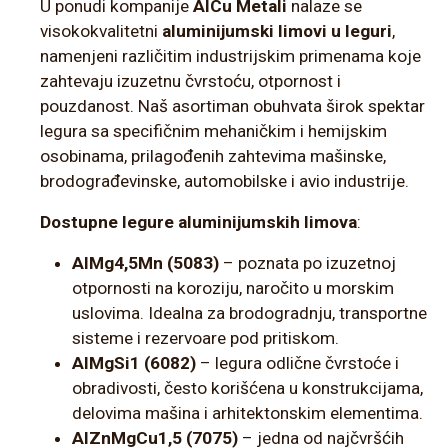
U ponudi kompanije
AlCu Metali
nalaze se
visokokvalitetni
aluminijumski limovi u leguri
,
namenjeni različitim industrijskim primenama koje
zahtevaju izuzetnu čvrstoću, otpornost i
pouzdanost. Naš asortiman obuhvata širok spektar
legura sa specifičnim mehaničkim i hemijskim
osobinama, prilagođenih zahtevima mašinske,
brodograđevinske, automobilske i avio industrije.
Dostupne legure aluminijumskih limova
:
AlMg4,5Mn (5083)
– poznata po izuzetnoj
otpornosti na koroziju, naročito u morskim
uslovima. Idealna za brodogradnju, transportne
sisteme i rezervoare pod pritiskom.
AlMgSi1 (6082)
– legura odlične čvrstoće i
obradivosti, često korišćena u konstrukcijama,
delovima mašina i arhitektonskim elementima.
AlZnMgCu1,5 (7075)
– jedna od najčvršćih