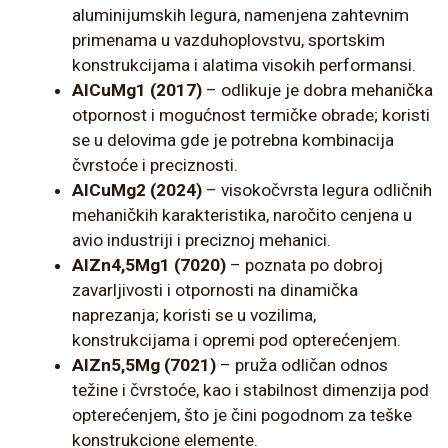
aluminijumskih legura, namenjena zahtevnim
primenama u vazduhoplovstvu, sportskim
konstrukcijama i alatima visokih performansi.
AlCuMg1 (2017)
– odlikuje je dobra mehanička
otpornost i mogućnost termičke obrade; koristi
se u delovima gde je potrebna kombinacija
čvrstoće i preciznosti.
AlCuMg2 (2024)
– visokočvrsta legura odličnih
mehaničkih karakteristika, naročito cenjena u
avio industriji i preciznoj mehanici.
AlZn4,5Mg1 (7020)
– poznata po dobroj
zavarljivosti i otpornosti na dinamička
naprezanja; koristi se u vozilima,
konstrukcijama i opremi pod opterećenjem.
AlZn5,5Mg (7021)
– pruža odličan odnos
težine i čvrstoće, kao i stabilnost dimenzija pod
opterećenjem, što je čini pogodnom za teške
konstrukcione elemente.