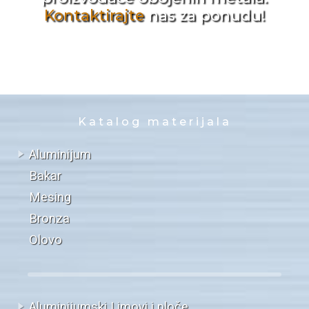
Kontaktirajte
nas za ponudu!
Katalog materijala
Aluminijum
Bakar
Mesing
Bronza
Olovo
Aluminijumski Limovi i ploče