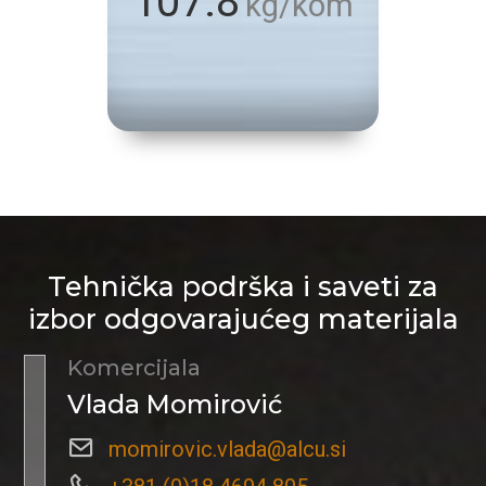
107.8
kg/kom
Tehnička podrška i saveti za
izbor odgovarajućeg materijala
Komercijala
Vlada Momirović
momirovic.vlada@alcu.si