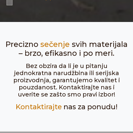
Precizno
sečenje
svih materijala
– brzo, efikasno i po meri.
Bez obzira da li je u pitanju
jednokratna narudžbina ili serijska
proizvodnja, garantujemo kvalitet i
pouzdanost. Kontaktirajte nas i
uverite se zašto smo pravi izbor!
Kontaktirajte
nas za ponudu!