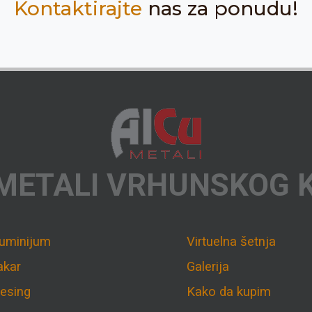
Kontaktirajte
nas za ponudu!
METALI VRHUNSKOG 
luminijum
Virtuelna šetnja
akar
Galerija
esing
Kako da kupim