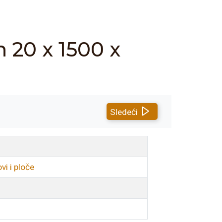
20 x 1500 x
Sledeći
i i ploče