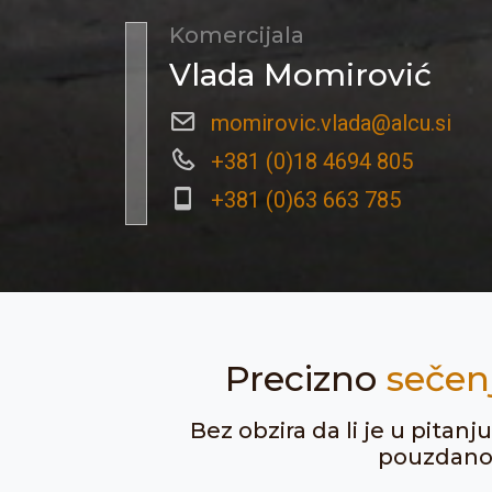
Komercijala
Vlada Momirović
momirovic.vlada@alcu.si
+381 (0)18 4694 805
+381 (0)63 663 785
Precizno
sečen
Bez obzira da li je u pitan
pouzdanost