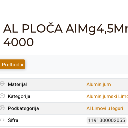
AL PLOČA AlMg4,5Mn 
4000
Prethodni
Materijal
Aluminijum
Kategorija
Aluminijumski Limov
Podkategorija
Al Limovi u leguri
Šifra
1191300002055