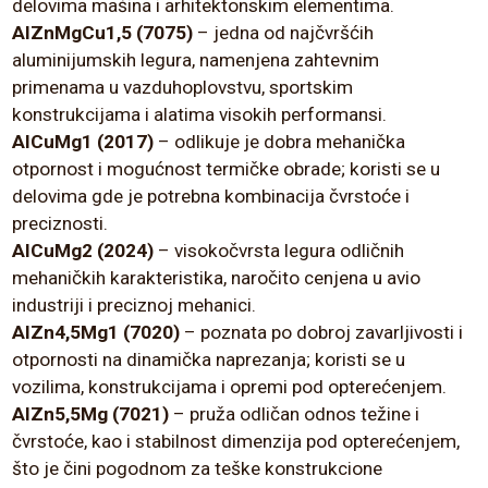
delovima mašina i arhitektonskim elementima.
AlZnMgCu1,5 (7075)
– jedna od najčvršćih
aluminijumskih legura, namenjena zahtevnim
primenama u vazduhoplovstvu, sportskim
konstrukcijama i alatima visokih performansi.
AlCuMg1 (2017)
– odlikuje je dobra mehanička
otpornost i mogućnost termičke obrade; koristi se u
delovima gde je potrebna kombinacija čvrstoće i
preciznosti.
AlCuMg2 (2024)
– visokočvrsta legura odličnih
mehaničkih karakteristika, naročito cenjena u avio
industriji i preciznoj mehanici.
AlZn4,5Mg1 (7020)
– poznata po dobroj zavarljivosti i
otpornosti na dinamička naprezanja; koristi se u
vozilima, konstrukcijama i opremi pod opterećenjem.
AlZn5,5Mg (7021)
– pruža odličan odnos težine i
čvrstoće, kao i stabilnost dimenzija pod opterećenjem,
što je čini pogodnom za teške konstrukcione