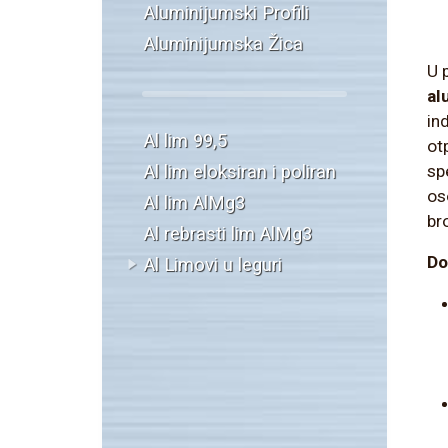
Aluminijumski Profili
Aluminijumska Žica
U 
al
in
Al lim 99,5
ot
Al lim eloksiran i poliran
sp
os
Al lim AlMg3
br
Al rebrasti lim AlMg3
Do
Al Limovi u leguri