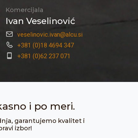
Komercijala
Ivan Veselinović
veselinovic.ivan@alcu.si
+381 (0)18 4694 347
+381 (0)62 237 071
kasno i po meri.
dnja, garantujemo kvalitet i
ravi izbor!