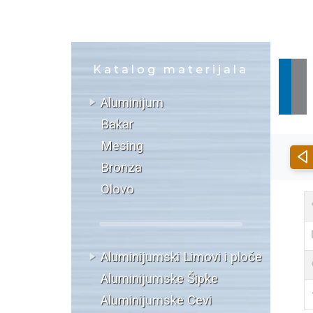
Katalog materijala
Aluminijum
Bakar
Mesing
Bronza
Olovo
Aluminijumski Limovi i ploče
Aluminijumske Šipke
Aluminijumske Cevi