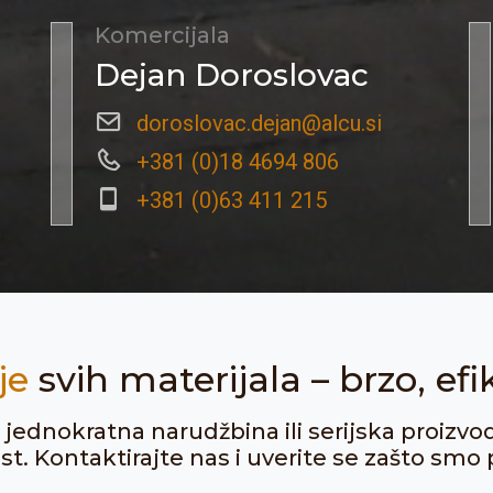
Komercijala
Dejan Doroslovac
doroslovac.dejan@alcu.si
+381 (0)18 4694 806
+381 (0)63 411 215
je
svih materijala – brzo, efi
ju jednokratna narudžbina ili serijska proizvo
. Kontaktirajte nas i uverite se zašto smo p