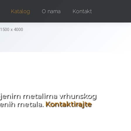
Katalog
O nama
Kontakt
1500 x 4000
e !
obojenim metalima vrhunskog
jenih metala.
Kontaktirajte