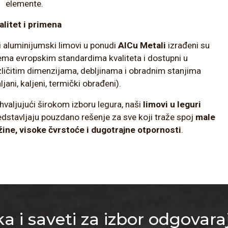
elemente.
alitet i primena
i aluminijumski limovi u ponudi
AlCu Metali
izrađeni su
ema evropskim standardima kvaliteta i dostupni u
zličitim dimenzijama, debljinama i obradnim stanjima
ljani, kaljeni, termički obrađeni).
hvaljujući širokom izboru legura, naši
limovi u leguri
edstavljaju pouzdano rešenje za sve koji traže spoj
male
žine, visoke čvrstoće i dugotrajne otpornosti
.
a i saveti za izbor odgovara