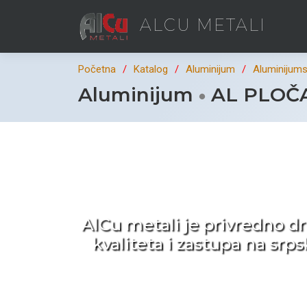
ALCU METALI
Početna
Katalog
Aluminijum
Aluminijumsk
Aluminijum
AL PLOČA
Ka
AlCu metali je privredno d
kvaliteta i zastupa na sr