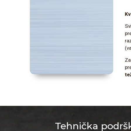
Kv
Sv
pr
ra
(va
Za
pr
te
Tehnička podršk