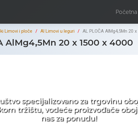
Početna
i Limovi i ploče
Al Limovi u leguri
AL PLOČA AlMg4,5Mn 20 x 
 AlMg4,5Mn 20 x 1500 x 4000
d ne tražite nego birat
ruštvo specijalizovano za trgovinu 
pskom tržištu, vodeće proizvođače obo
nas za ponudu!