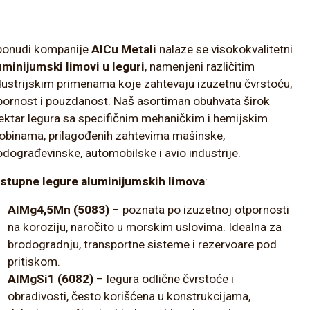
ponudi kompanije
AlCu Metali
nalaze se visokokvalitetni
uminijumski limovi u leguri
, namenjeni različitim
dustrijskim primenama koje zahtevaju izuzetnu čvrstoću,
pornost i pouzdanost. Naš asortiman obuhvata širok
ektar legura sa specifičnim mehaničkim i hemijskim
obinama, prilagođenih zahtevima mašinske,
odograđevinske, automobilske i avio industrije.
stupne legure aluminijumskih limova
:
AlMg4,5Mn (5083)
– poznata po izuzetnoj otpornosti
na koroziju, naročito u morskim uslovima. Idealna za
brodogradnju, transportne sisteme i rezervoare pod
pritiskom.
AlMgSi1 (6082)
– legura odlične čvrstoće i
obradivosti, često korišćena u konstrukcijama,