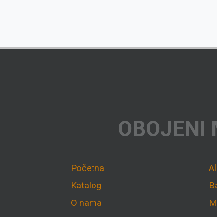
OBOJENI 
Početna
A
Katalog
B
O nama
M