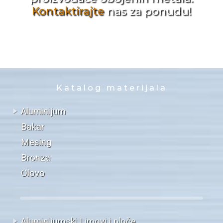
Kontaktirajte
nas za ponudu!
Katalog materijala
Aluminijum
Bakar
Mesing
Bronza
Olovo
Aluminijumski Limovi i ploče