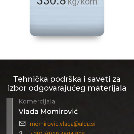
330.8
kg/kom
Tehnička podrška i saveti za
izbor odgovarajućeg materijala
Komercijala
Vlada Momirović
momirovic.vlada@alcu.si