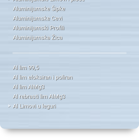
Aluminijumske Šipke
Aluminijumske Cevi
Aluminijumski Profili
Aluminijumska Žica
Al lim 99,5
Al lim eloksiran i poliran
Al lim AlMg3
Al rebrasti lim AlMg3
Al Limovi u leguri