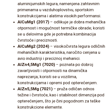
aluminijumskih legura, namenjena zahtevnim
primenama u vazduhoplovstvu, sportskim
konstrukcijama i alatima visokih performansi.
AlCuMg1 (2017)
– odlikuje je dobra mehanička
otpornost i mogućnost termičke obrade; koristi
se u delovima gde je potrebna kombinacija
čvrstoće i preciznosti.
AlCuMg2 (2024)
– visokočvrsta legura odličnih
mehaničkih karakteristika, naročito cenjena u
avio industriji i preciznoj mehanici.
AlZn4,5Mg1 (7020)
– poznata po dobroj
zavarljivosti i otpornosti na dinamička
naprezanja; koristi se u vozilima,
konstrukcijama i opremi pod opterećenjem.
AlZn5,5Mg (7021)
– pruža odličan odnos
težine i čvrstoće, kao i stabilnost dimenzija pod
opterećenjem, što je čini pogodnom za teške
konstrukcione elemente.