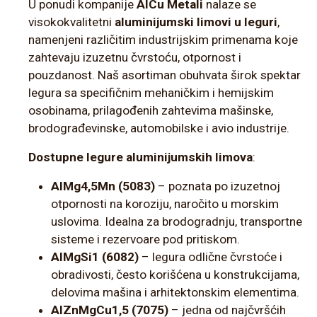
U ponudi kompanije
AlCu Metali
nalaze se
visokokvalitetni
aluminijumski limovi u leguri
,
namenjeni različitim industrijskim primenama koje
zahtevaju izuzetnu čvrstoću, otpornost i
pouzdanost. Naš asortiman obuhvata širok spektar
legura sa specifičnim mehaničkim i hemijskim
osobinama, prilagođenih zahtevima mašinske,
brodograđevinske, automobilske i avio industrije.
Dostupne legure aluminijumskih limova
:
AlMg4,5Mn (5083)
– poznata po izuzetnoj
otpornosti na koroziju, naročito u morskim
uslovima. Idealna za brodogradnju, transportne
sisteme i rezervoare pod pritiskom.
AlMgSi1 (6082)
– legura odlične čvrstoće i
obradivosti, često korišćena u konstrukcijama,
delovima mašina i arhitektonskim elementima.
AlZnMgCu1,5 (7075)
– jedna od najčvršćih