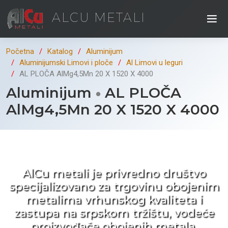
ALCU METALI
Početna
Katalog
Aluminijum
Aluminijumski Limovi i ploče
Al Limovi u leguri
AL PLOČA AlMg4,5Mn 20 X 1520 X 4000
Aluminijum
AL PLOČA
AlMg4,5Mn 20 X 1520 X 4000
Kad ne tražite nego birate !
AlCu metali je privredno društvo
specijalizovano za trgovinu obojenim
metalima vrhunskog kvaliteta i
zastupa na srpskom tržištu, vodeće
proizvođače obojenih metala.