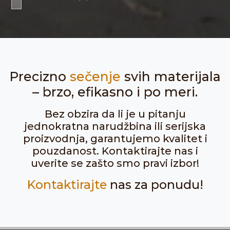
Precizno
sečenje
svih materijala
– brzo, efikasno i po meri.
Bez obzira da li je u pitanju
jednokratna narudžbina ili serijska
proizvodnja, garantujemo kvalitet i
pouzdanost. Kontaktirajte nas i
uverite se zašto smo pravi izbor!
Kontaktirajte
nas za ponudu!