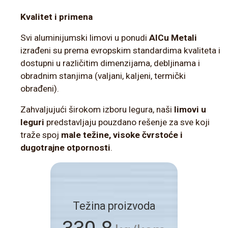
Kvalitet i primena
Svi aluminijumski limovi u ponudi
AlCu Metali
izrađeni su prema evropskim standardima kvaliteta i
dostupni u različitim dimenzijama, debljinama i
obradnim stanjima (valjani, kaljeni, termički
obrađeni).
Zahvaljujući širokom izboru legura, naši
limovi u
leguri
predstavljaju pouzdano rešenje za sve koji
traže spoj
male težine, visoke čvrstoće i
dugotrajne otpornosti
.
Težina proizvoda