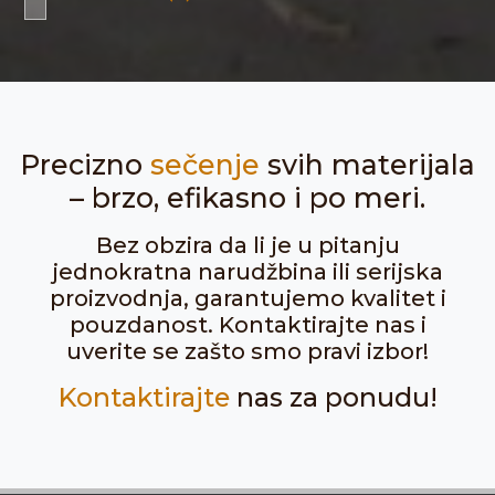
Precizno
sečenje
svih materijala
– brzo, efikasno i po meri.
Bez obzira da li je u pitanju
jednokratna narudžbina ili serijska
proizvodnja, garantujemo kvalitet i
pouzdanost. Kontaktirajte nas i
uverite se zašto smo pravi izbor!
Kontaktirajte
nas za ponudu!