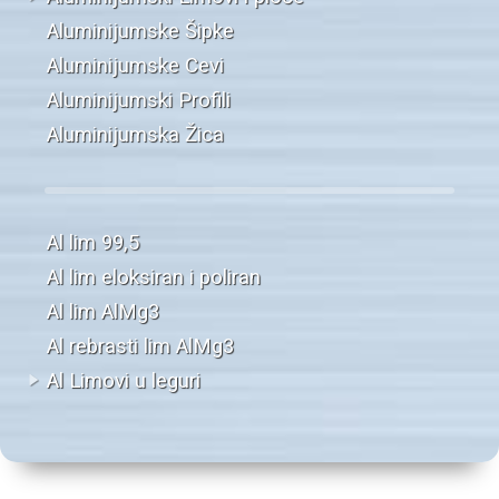
Aluminijumske Šipke
Aluminijumske Cevi
Aluminijumski Profili
Aluminijumska Žica
Al lim 99,5
Al lim eloksiran i poliran
Al lim AlMg3
Al rebrasti lim AlMg3
Al Limovi u leguri