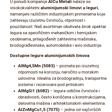
U ponudi kompanije
AlCu Metali
nalaze se
visokokvalitetni
aluminijumski limovi u leguri
,
namenjeni različitim industrijskim primenama koje
zahtevaju izuzetnu čvrstoću, otpornost i
pouzdanost. Naš asortiman obuhvata širok spektar
legura sa specifičnim mehaničkim i hemijskim
osobinama, prilagođenih zahtevima mašinske,
brodograđevinske, automobilske i avio industrije.
Dostupne legure aluminijumskih limova
:
AlMg4,5Mn (5083)
– poznata po izuzetnoj
otpornosti na koroziju, naročito u morskim
uslovima. Idealna za brodogradnju, transportne
sisteme i rezervoare pod pritiskom.
AlMgSi1 (6082)
– legura odlične čvrstoće i
obradivosti, često korišćena u konstrukcijama,
delovima mašina i arhitektonskim elementima.
AlZnMgCu1,5 (7075)
– jedna od najčvršćih