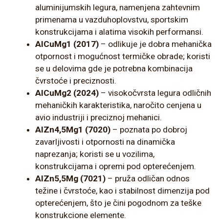
aluminijumskih legura, namenjena zahtevnim
primenama u vazduhoplovstvu, sportskim
konstrukcijama i alatima visokih performansi.
AlCuMg1 (2017)
– odlikuje je dobra mehanička
otpornost i mogućnost termičke obrade; koristi
se u delovima gde je potrebna kombinacija
čvrstoće i preciznosti.
AlCuMg2 (2024)
– visokočvrsta legura odličnih
mehaničkih karakteristika, naročito cenjena u
avio industriji i preciznoj mehanici.
AlZn4,5Mg1 (7020)
– poznata po dobroj
zavarljivosti i otpornosti na dinamička
naprezanja; koristi se u vozilima,
konstrukcijama i opremi pod opterećenjem.
AlZn5,5Mg (7021)
– pruža odličan odnos
težine i čvrstoće, kao i stabilnost dimenzija pod
opterećenjem, što je čini pogodnom za teške
konstrukcione elemente.