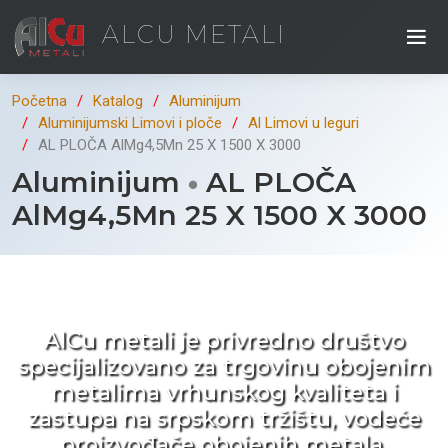
ALCU METALI
Početna
Katalog
Aluminijum
Aluminijumski Limovi i ploče
Al Limovi u leguri
AL PLOČA AlMg4,5Mn 25 X 1500 X 3000
Aluminijum
AL PLOČA
AlMg4,5Mn 25 X 1500 X 3000
Kad ne tražite nego birate !
AlCu metali je privredno društvo
specijalizovano za trgovinu obojenim
metalima vrhunskog kvaliteta i
zastupa na srpskom tržištu, vodeće
proizvođače obojenih metala.