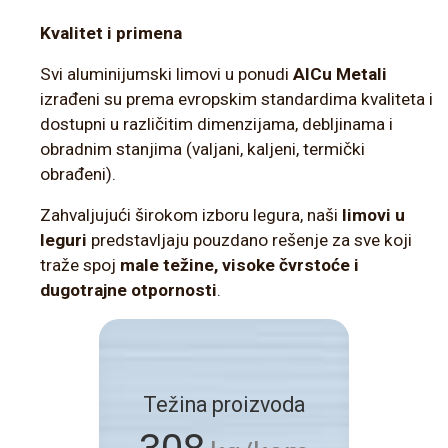
Kvalitet i primena
Svi aluminijumski limovi u ponudi
AlCu Metali
izrađeni su prema evropskim standardima kvaliteta i
dostupni u različitim dimenzijama, debljinama i
obradnim stanjima (valjani, kaljeni, termički
obrađeni).
Zahvaljujući širokom izboru legura, naši
limovi u
leguri
predstavljaju pouzdano rešenje za sve koji
traže spoj
male težine, visoke čvrstoće i
dugotrajne otpornosti
.
Težina proizvoda