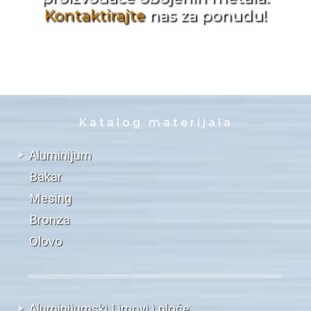
Kontaktirajte
nas za ponudu!
Katalog materijala
Aluminijum
Bakar
Mesing
Bronza
Olovo
Aluminijumski Limovi i ploče