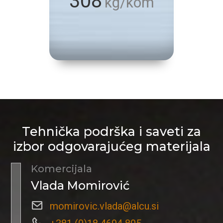
308
kg/kom
Tehnička podrška i saveti za
izbor odgovarajućeg materijala
Komercijala
Vlada Momirović
momirovic.vlada@alcu.si