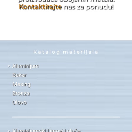
Kontaktirajte
nas za ponudu!
Katalog materijala
Aluminijum
Bakar
Mesing
Bronza
Olovo
Aluminijumski Limovi i ploče