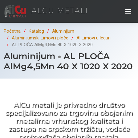
ALCU METALI
Početna
Katalog
Aluminijum
Aluminijumski Limovi i ploče
Al Limovi u leguri
AL PLOČA AlMg4,5Mn 40 X 1020 X 2020
Aluminijum
AL PLOČA
AlMg4,5Mn 40 X 1020 X 2020
Kad ne tražite nego birate !
AlCu metali je privredno društvo
specijalizovano za trgovinu obojenim
metalima vrhunskog kvaliteta i
zastupa na srpskom tržištu, vodeće
proizvođače obojenih metala.