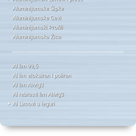
Aluminijumske Šipke
Aluminijumske Cevi
Aluminijumski Profili
Aluminijumska Žica
Al lim 99,5
Al lim eloksiran i poliran
Al lim AlMg3
Al rebrasti lim AlMg3
Al Limovi u leguri