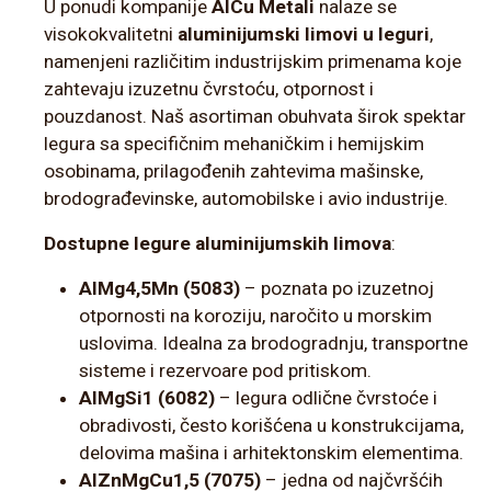
U ponudi kompanije
AlCu Metali
nalaze se
visokokvalitetni
aluminijumski limovi u leguri
,
namenjeni različitim industrijskim primenama koje
zahtevaju izuzetnu čvrstoću, otpornost i
pouzdanost. Naš asortiman obuhvata širok spektar
legura sa specifičnim mehaničkim i hemijskim
osobinama, prilagođenih zahtevima mašinske,
brodograđevinske, automobilske i avio industrije.
Dostupne legure aluminijumskih limova
:
AlMg4,5Mn (5083)
– poznata po izuzetnoj
otpornosti na koroziju, naročito u morskim
uslovima. Idealna za brodogradnju, transportne
sisteme i rezervoare pod pritiskom.
AlMgSi1 (6082)
– legura odlične čvrstoće i
obradivosti, često korišćena u konstrukcijama,
delovima mašina i arhitektonskim elementima.
AlZnMgCu1,5 (7075)
– jedna od najčvršćih