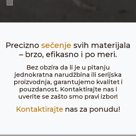
Precizno
sečenje
svih materijala
– brzo, efikasno i po meri.
Bez obzira da li je u pitanju
jednokratna narudžbina ili serijska
proizvodnja, garantujemo kvalitet i
pouzdanost. Kontaktirajte nas i
uverite se zašto smo pravi izbor!
Kontaktirajte
nas za ponudu!