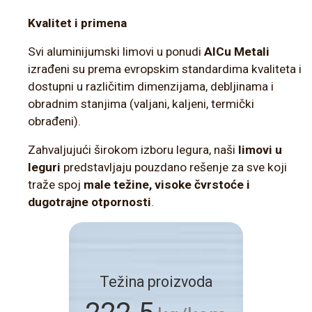
Kvalitet i primena
Svi aluminijumski limovi u ponudi
AlCu Metali
izrađeni su prema evropskim standardima kvaliteta i
dostupni u različitim dimenzijama, debljinama i
obradnim stanjima (valjani, kaljeni, termički
obrađeni).
Zahvaljujući širokom izboru legura, naši
limovi u
leguri
predstavljaju pouzdano rešenje za sve koji
traže spoj
male težine, visoke čvrstoće i
dugotrajne otpornosti
.
Težina proizvoda