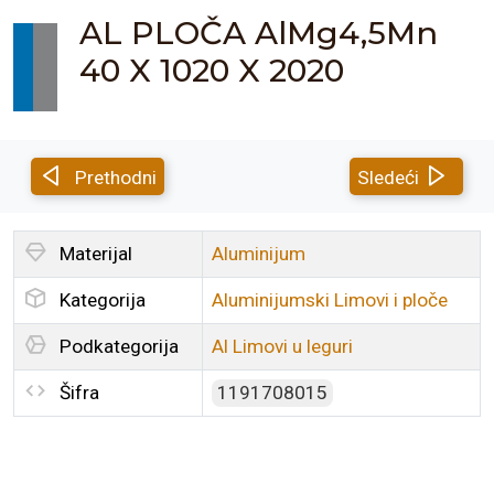
AL PLOČA AlMg4,5Mn
40 X 1020 X 2020
Prethodni
Sledeći
Materijal
Aluminijum
Kategorija
Aluminijumski Limovi i ploče
Podkategorija
Al Limovi u leguri
Šifra
1191708015