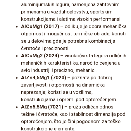
aluminijumskih legura, namenjena zahtevnim
primenama u vazduhoplovstvu, sportskim
konstrukcijama i alatima visokih performansi.
AlCuMg1 (2017)
– odlikuje je dobra mehanička
otpornost i mogućnost termičke obrade; koristi
se u delovima gde je potrebna kombinacija
čvrstoće i preciznosti.
AlCuMg2 (2024)
– visokočvrsta legura odličnih
mehaničkih karakteristika, naročito cenjena u
avio industriji i preciznoj mehanici.
AlZn4,5Mg1 (7020)
– poznata po dobroj
zavarljivosti i otpornosti na dinamička
naprezanja; koristi se u vozilima,
konstrukcijama i opremi pod opterećenjem.
AlZn5,5Mg (7021)
– pruža odličan odnos
težine i čvrstoće, kao i stabilnost dimenzija pod
opterećenjem, što je čini pogodnom za teške
konstrukcione elemente.