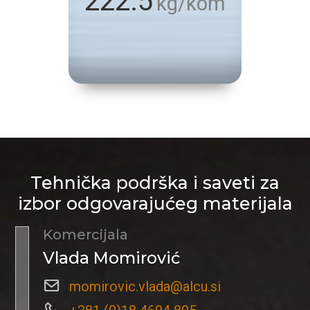
222.5
kg/kom
Tehnička podrška i saveti za
izbor odgovarajućeg materijala
Komercijala
Vlada Momirović
momirovic.vlada@alcu.si