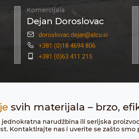
Komercijala
Dejan Doroslovac
doroslovac.dejan@alcu.si
+381 (0)18 4694 806
+381 (0)63 411 215
je
svih materijala – brzo, efi
ju jednokratna narudžbina ili serijska proizvo
. Kontaktirajte nas i uverite se zašto smo p