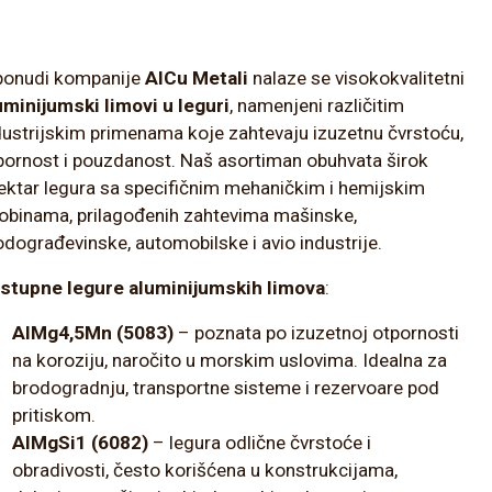
ponudi kompanije
AlCu Metali
nalaze se visokokvalitetni
uminijumski limovi u leguri
, namenjeni različitim
dustrijskim primenama koje zahtevaju izuzetnu čvrstoću,
pornost i pouzdanost. Naš asortiman obuhvata širok
ektar legura sa specifičnim mehaničkim i hemijskim
obinama, prilagođenih zahtevima mašinske,
odograđevinske, automobilske i avio industrije.
stupne legure aluminijumskih limova
:
AlMg4,5Mn (5083)
– poznata po izuzetnoj otpornosti
na koroziju, naročito u morskim uslovima. Idealna za
brodogradnju, transportne sisteme i rezervoare pod
pritiskom.
AlMgSi1 (6082)
– legura odlične čvrstoće i
obradivosti, često korišćena u konstrukcijama,