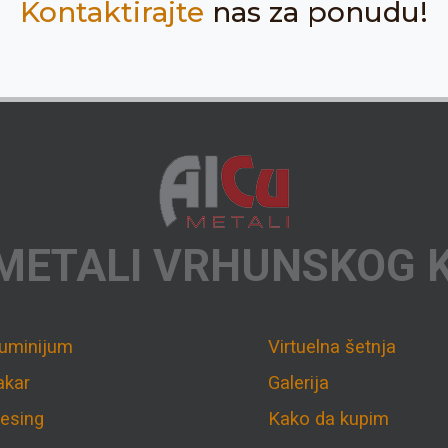
Kontaktirajte
nas za ponudu!
METALI VRHUNSKOG 
luminijum
Virtuelna šetnja
akar
Galerija
esing
Kako da kupim