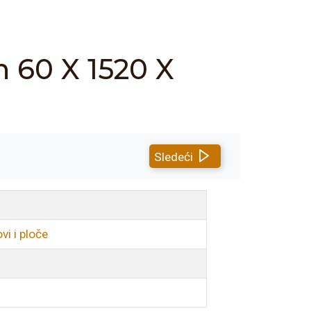
60 X 1520 X
Sledeći
i i ploče