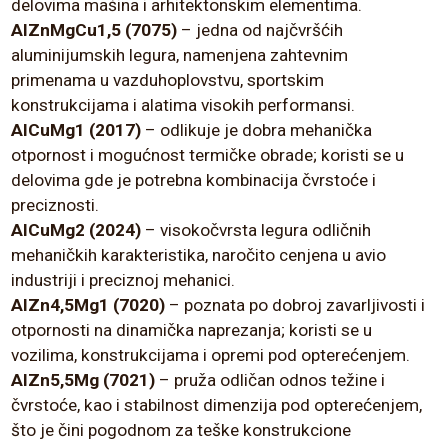
delovima mašina i arhitektonskim elementima.
AlZnMgCu1,5 (7075)
– jedna od najčvršćih
aluminijumskih legura, namenjena zahtevnim
primenama u vazduhoplovstvu, sportskim
konstrukcijama i alatima visokih performansi.
AlCuMg1 (2017)
– odlikuje je dobra mehanička
otpornost i mogućnost termičke obrade; koristi se u
delovima gde je potrebna kombinacija čvrstoće i
preciznosti.
AlCuMg2 (2024)
– visokočvrsta legura odličnih
mehaničkih karakteristika, naročito cenjena u avio
industriji i preciznoj mehanici.
AlZn4,5Mg1 (7020)
– poznata po dobroj zavarljivosti i
otpornosti na dinamička naprezanja; koristi se u
vozilima, konstrukcijama i opremi pod opterećenjem.
AlZn5,5Mg (7021)
– pruža odličan odnos težine i
čvrstoće, kao i stabilnost dimenzija pod opterećenjem,
što je čini pogodnom za teške konstrukcione