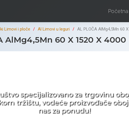
Početna
i Limovi i ploče
Al Limovi u leguri
AL PLOČA AlMg4,5Mn 60 X
 AlMg4,5Mn 60 X 1520 X 4000
d ne tražite nego birat
ruštvo specijalizovano za trgovinu 
pskom tržištu, vodeće proizvođače obo
nas za ponudu!