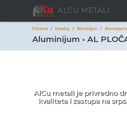
ALCU METALI
Početna
Katalog
Aluminijum
Aluminijumsk
Aluminijum
AL PLOČA
Ka
AlCu metali je privredno d
kvaliteta i zastupa na sr