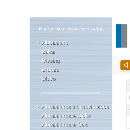
Katalog materijala
Aluminijum
Bakar
Mesing
Bronza
Olovo
Aluminijumski Limovi i ploče
Aluminijumske Šipke
Aluminijumske Cevi