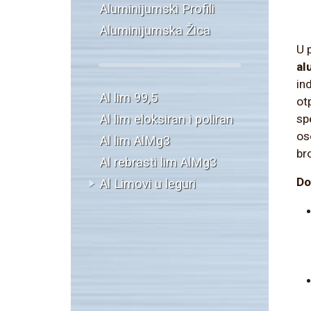
Aluminijumski Profili
Aluminijumska Žica
U 
al
in
Al lim 99,5
ot
Al lim eloksiran i poliran
sp
os
Al lim AlMg3
br
Al rebrasti lim AlMg3
Do
Al Limovi u leguri