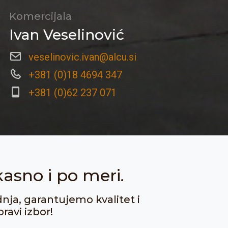
Komercijala
Ivan Veselinović
veselinovic.ivan@alcu.si
+381 (0)18 4694 347
+381 (0)62 237 071
kasno i po meri.
dnja, garantujemo kvalitet i
ravi izbor!