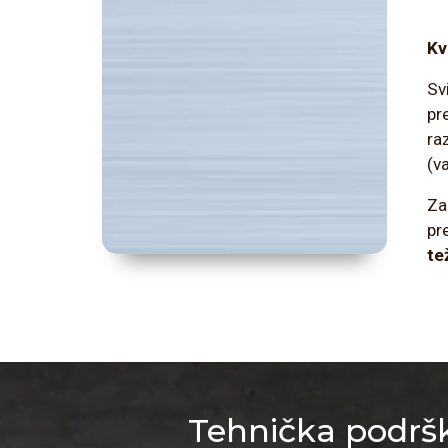
Kv
Sv
pr
ra
(va
Za
pr
te
Tehnička podršk