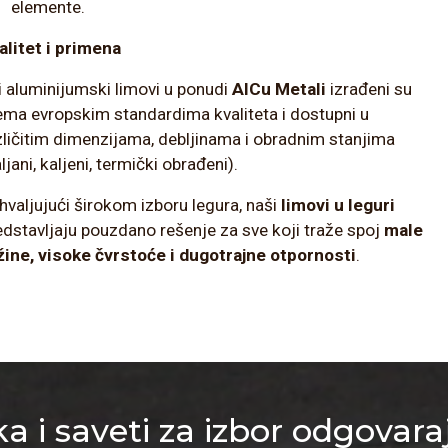
elemente.
alitet i primena
i aluminijumski limovi u ponudi
AlCu Metali
izrađeni su
ema evropskim standardima kvaliteta i dostupni u
zličitim dimenzijama, debljinama i obradnim stanjima
ljani, kaljeni, termički obrađeni).
hvaljujući širokom izboru legura, naši
limovi u leguri
edstavljaju pouzdano rešenje za sve koji traže spoj
male
žine, visoke čvrstoće i dugotrajne otpornosti
.
a i saveti za izbor odgovara