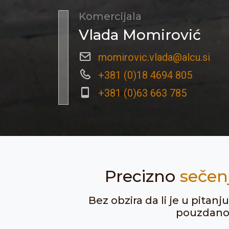
Komercijala
Vlada Momirović
momirovic.vlada@alcu.si
+381 (0)18 4694 805
+381 (0)63 663 785
Precizno
sečen
Bez obzira da li je u pitan
pouzdanost