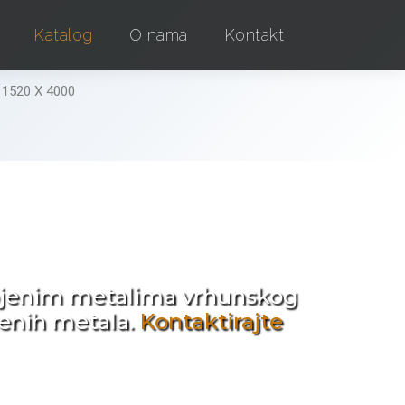
Katalog
O nama
Kontakt
 1520 X 4000
e !
obojenim metalima vrhunskog
jenih metala.
Kontaktirajte