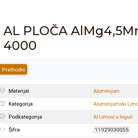
AL PLOČA AlMg4,5Mn 
4000
Prethodni
Materijal
Aluminijum
Kategorija
Aluminijumski Limov
Podkategorija
Al Limovi u leguri
Šifra
11929030055