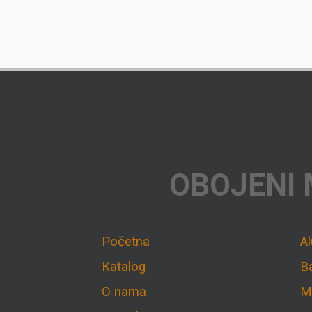
OBOJENI 
Početna
A
Katalog
B
O nama
M