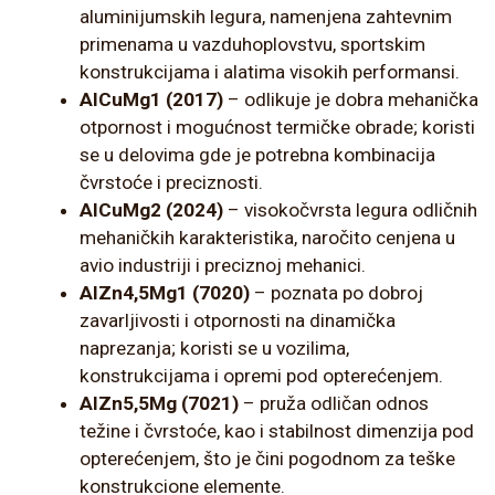
aluminijumskih legura, namenjena zahtevnim
primenama u vazduhoplovstvu, sportskim
konstrukcijama i alatima visokih performansi.
AlCuMg1 (2017)
– odlikuje je dobra mehanička
otpornost i mogućnost termičke obrade; koristi
se u delovima gde je potrebna kombinacija
čvrstoće i preciznosti.
AlCuMg2 (2024)
– visokočvrsta legura odličnih
mehaničkih karakteristika, naročito cenjena u
avio industriji i preciznoj mehanici.
AlZn4,5Mg1 (7020)
– poznata po dobroj
zavarljivosti i otpornosti na dinamička
naprezanja; koristi se u vozilima,
konstrukcijama i opremi pod opterećenjem.
AlZn5,5Mg (7021)
– pruža odličan odnos
težine i čvrstoće, kao i stabilnost dimenzija pod
opterećenjem, što je čini pogodnom za teške
konstrukcione elemente.