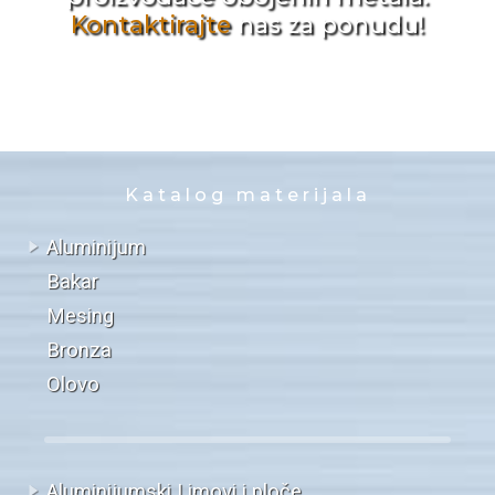
Kontaktirajte
nas za ponudu!
Katalog materijala
Aluminijum
Bakar
Mesing
Bronza
Olovo
Aluminijumski Limovi i ploče