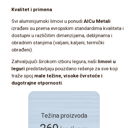
Kvalitet i primena
Svi aluminijumski limovi u ponudi
AlCu Metali
izrađeni su prema evropskim standardima kvaliteta i
dostupni u različitim dimenzijama, debljinama i
obradnim stanjima (valjani, kaljeni, termički
obrađeni).
Zahvaljujući širokom izboru legura, naši
limovi u
leguri
predstavljaju pouzdano rešenje za sve koji
traže spoj
male težine, visoke čvrstoće i
dugotrajne otpornosti
.
Težina proizvoda