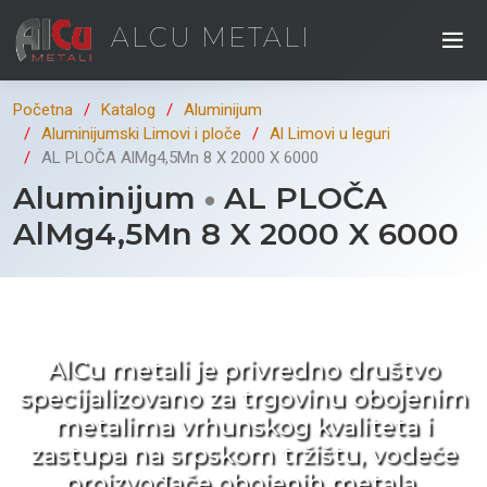
ALCU METALI
Početna
Katalog
Aluminijum
Aluminijumski Limovi i ploče
Al Limovi u leguri
AL PLOČA AlMg4,5Mn 8 X 2000 X 6000
Aluminijum
AL PLOČA
AlMg4,5Mn 8 X 2000 X 6000
Kad ne tražite nego birate !
AlCu metali je privredno društvo
specijalizovano za trgovinu obojenim
metalima vrhunskog kvaliteta i
zastupa na srpskom tržištu, vodeće
proizvođače obojenih metala.