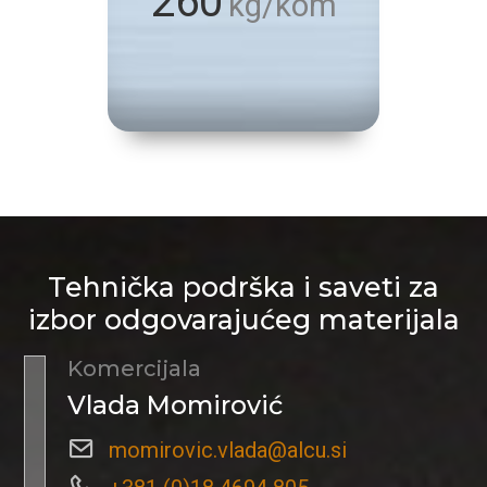
260
kg/kom
Tehnička podrška i saveti za
izbor odgovarajućeg materijala
Komercijala
Vlada Momirović
momirovic.vlada@alcu.si