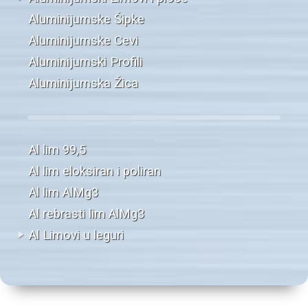
Aluminijumske Šipke
Aluminijumske Cevi
Aluminijumski Profili
Aluminijumska Žica
Al lim 99,5
Al lim eloksiran i poliran
Al lim AlMg3
Al rebrasti lim AlMg3
Al Limovi u leguri