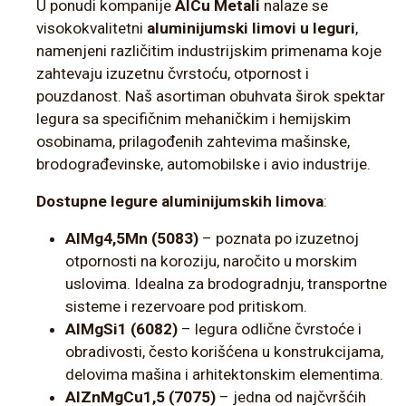
U ponudi kompanije
AlCu Metali
nalaze se
visokokvalitetni
aluminijumski limovi u leguri
,
namenjeni različitim industrijskim primenama koje
zahtevaju izuzetnu čvrstoću, otpornost i
pouzdanost. Naš asortiman obuhvata širok spektar
legura sa specifičnim mehaničkim i hemijskim
osobinama, prilagođenih zahtevima mašinske,
brodograđevinske, automobilske i avio industrije.
Dostupne legure aluminijumskih limova
:
AlMg4,5Mn (5083)
– poznata po izuzetnoj
otpornosti na koroziju, naročito u morskim
uslovima. Idealna za brodogradnju, transportne
sisteme i rezervoare pod pritiskom.
AlMgSi1 (6082)
– legura odlične čvrstoće i
obradivosti, često korišćena u konstrukcijama,
delovima mašina i arhitektonskim elementima.
AlZnMgCu1,5 (7075)
– jedna od najčvršćih