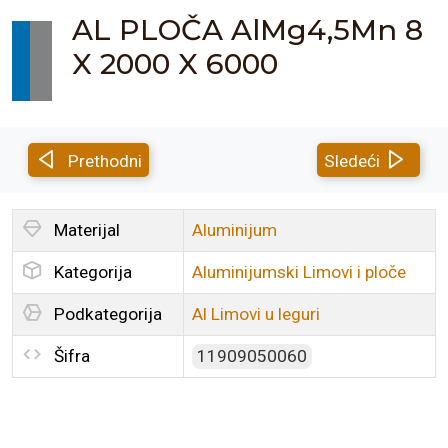
AL PLOČA AlMg4,5Mn 8
X 2000 X 6000
Prethodni
Sledeći
Materijal
Aluminijum
Kategorija
Aluminijumski Limovi i ploče
Podkategorija
Al Limovi u leguri
Šifra
11909050060