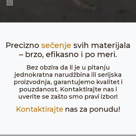
Precizno
sečenje
svih materijala
– brzo, efikasno i po meri.
Bez obzira da li je u pitanju
jednokratna narudžbina ili serijska
proizvodnja, garantujemo kvalitet i
pouzdanost. Kontaktirajte nas i
uverite se zašto smo pravi izbor!
Kontaktirajte
nas za ponudu!