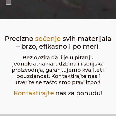
Precizno
sečenje
svih materijala
– brzo, efikasno i po meri.
Bez obzira da li je u pitanju
jednokratna narudžbina ili serijska
proizvodnja, garantujemo kvalitet i
pouzdanost. Kontaktirajte nas i
uverite se zašto smo pravi izbor!
Kontaktirajte
nas za ponudu!