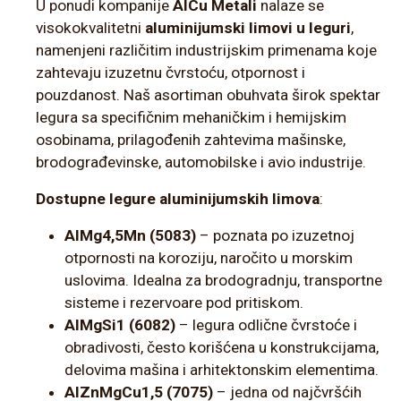
U ponudi kompanije
AlCu Metali
nalaze se
visokokvalitetni
aluminijumski limovi u leguri
,
namenjeni različitim industrijskim primenama koje
zahtevaju izuzetnu čvrstoću, otpornost i
pouzdanost. Naš asortiman obuhvata širok spektar
legura sa specifičnim mehaničkim i hemijskim
osobinama, prilagođenih zahtevima mašinske,
brodograđevinske, automobilske i avio industrije.
Dostupne legure aluminijumskih limova
:
AlMg4,5Mn (5083)
– poznata po izuzetnoj
otpornosti na koroziju, naročito u morskim
uslovima. Idealna za brodogradnju, transportne
sisteme i rezervoare pod pritiskom.
AlMgSi1 (6082)
– legura odlične čvrstoće i
obradivosti, često korišćena u konstrukcijama,
delovima mašina i arhitektonskim elementima.
AlZnMgCu1,5 (7075)
– jedna od najčvršćih