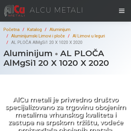
ALCU METALI
Početna
Katalog
Aluminijum
Aluminijumski Limovi i ploče
Al Limovi u leguri
AL PLOČA AlMgSi1 20 X 1020 X 2020
Aluminijum
AL PLOČA
AlMgSi1 20 X 1020 X 2020
Kad ne tražite nego birate !
AlCu metali je privredno društvo
specijalizovano za trgovinu obojenim
metalima vrhunskog kvaliteta i
zastupa na srpskom tržištu, vodeće
proizvođače obojenih metala.