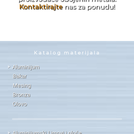
Kontaktirajte
nas za ponudu!
Katalog materijala
Aluminijum
Bakar
Mesing
Bronza
Olovo
Aluminijumski Limovi i ploče