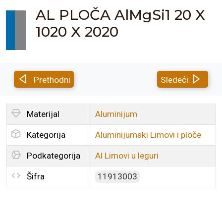
AL PLOČA AlMgSi1 20 X
1020 X 2020
Prethodni
Sledeći
Materijal
Aluminijum
Kategorija
Aluminijumski Limovi i ploče
Podkategorija
Al Limovi u leguri
Šifra
11913003