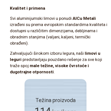
Kvalitet i primena
Svi aluminijumski limovi u ponudi
AlCu Metali
izrađeni su prema evropskim standardima kvaliteta i
dostupni u različitim dimenzijama, debljinama i
obradnim stanjima (valjani, kaljeni, termički
obrađeni).
Zahvaljujući širokom izboru legura, naši
limovi u
leguri
predstavljaju pouzdano rešenje za sve koji
traže spoj
male težine, visoke čvrstoće i
dugotrajne otpornosti
.
Težina proizvoda