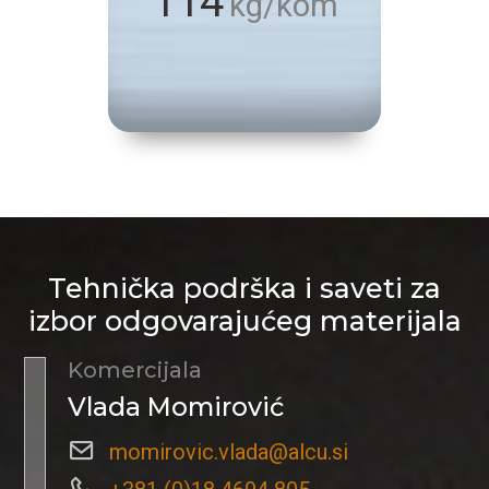
114
kg/kom
Tehnička podrška i saveti za
izbor odgovarajućeg materijala
Komercijala
Vlada Momirović
momirovic.vlada@alcu.si