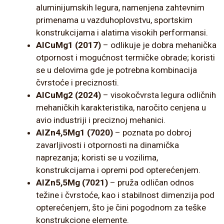
aluminijumskih legura, namenjena zahtevnim
primenama u vazduhoplovstvu, sportskim
konstrukcijama i alatima visokih performansi.
AlCuMg1 (2017)
– odlikuje je dobra mehanička
otpornost i mogućnost termičke obrade; koristi
se u delovima gde je potrebna kombinacija
čvrstoće i preciznosti.
AlCuMg2 (2024)
– visokočvrsta legura odličnih
mehaničkih karakteristika, naročito cenjena u
avio industriji i preciznoj mehanici.
AlZn4,5Mg1 (7020)
– poznata po dobroj
zavarljivosti i otpornosti na dinamička
naprezanja; koristi se u vozilima,
konstrukcijama i opremi pod opterećenjem.
AlZn5,5Mg (7021)
– pruža odličan odnos
težine i čvrstoće, kao i stabilnost dimenzija pod
opterećenjem, što je čini pogodnom za teške
konstrukcione elemente.