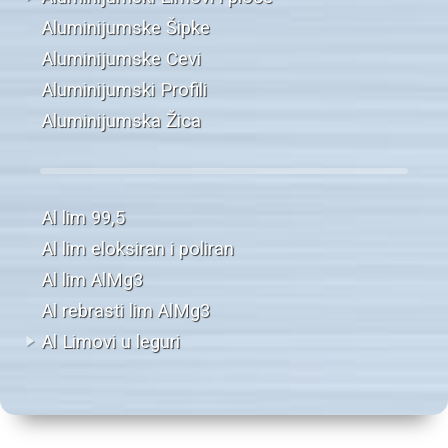
Aluminijumske Šipke
Aluminijumske Cevi
Aluminijumski Profili
Aluminijumska Žica
Al lim 99,5
Al lim eloksiran i poliran
Al lim AlMg3
Al rebrasti lim AlMg3
Al Limovi u leguri