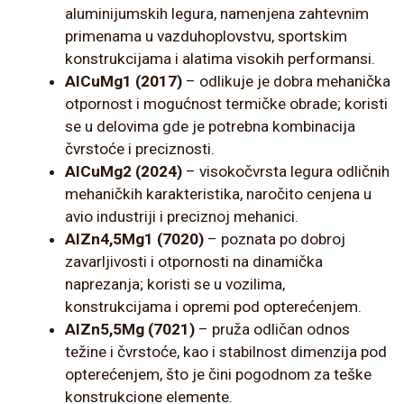
aluminijumskih legura, namenjena zahtevnim
primenama u vazduhoplovstvu, sportskim
konstrukcijama i alatima visokih performansi.
AlCuMg1 (2017)
– odlikuje je dobra mehanička
otpornost i mogućnost termičke obrade; koristi
se u delovima gde je potrebna kombinacija
čvrstoće i preciznosti.
AlCuMg2 (2024)
– visokočvrsta legura odličnih
mehaničkih karakteristika, naročito cenjena u
avio industriji i preciznoj mehanici.
AlZn4,5Mg1 (7020)
– poznata po dobroj
zavarljivosti i otpornosti na dinamička
naprezanja; koristi se u vozilima,
konstrukcijama i opremi pod opterećenjem.
AlZn5,5Mg (7021)
– pruža odličan odnos
težine i čvrstoće, kao i stabilnost dimenzija pod
opterećenjem, što je čini pogodnom za teške
konstrukcione elemente.