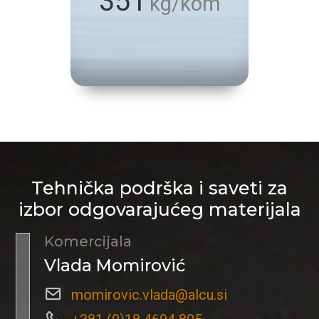
351
kg/kom
Tehnička podrška i saveti za
izbor odgovarajućeg materijala
Komercijala
Vlada Momirović
momirovic.vlada@alcu.si