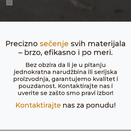
Precizno
sečenje
svih materijala
– brzo, efikasno i po meri.
Bez obzira da li je u pitanju
jednokratna narudžbina ili serijska
proizvodnja, garantujemo kvalitet i
pouzdanost. Kontaktirajte nas i
uverite se zašto smo pravi izbor!
Kontaktirajte
nas za ponudu!