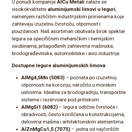
U ponudi kompanije
AlCu Metali
nalaze se
visokokvalitetni
aluminijumski limovi u leguri
,
namenjeni različitim industrijskim primenama koje
zahtevaju izuzetnu čvrstoću, otpornost i
pouzdanost. Naš asortiman obuhvata širok spektar
legura sa specifičnim mehaničkim i hemijskim
osobinama, prilagođenih zahtevima mašinske,
brodograđevinske, automobilske i avio industrije.
Dostupne legure aluminijumskih limova
:
AlMg4,5Mn (5083)
– poznata po izuzetnoj
otpornosti na koroziju, naročito u morskim
uslovima. Idealna za brodogradnju, transportne
sisteme i rezervoare pod pritiskom.
AlMgSi1 (6082)
– legura odlične čvrstoće i
obradivosti, često korišćena u konstrukcijama,
delovima mašina i arhitektonskim elementima.
AlZnMgCu1,5 (7075)
– jedna od najčvršćih