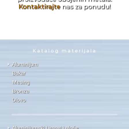
Kontaktirajte
nas za ponudu!
Katalog materijala
Aluminijum
Bakar
Mesing
Bronza
Olovo
Aluminijumski Limovi i ploče