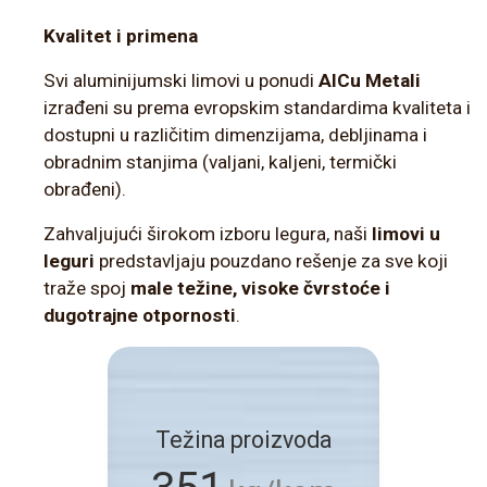
Kvalitet i primena
Svi aluminijumski limovi u ponudi
AlCu Metali
izrađeni su prema evropskim standardima kvaliteta i
dostupni u različitim dimenzijama, debljinama i
obradnim stanjima (valjani, kaljeni, termički
obrađeni).
Zahvaljujući širokom izboru legura, naši
limovi u
leguri
predstavljaju pouzdano rešenje za sve koji
traže spoj
male težine, visoke čvrstoće i
dugotrajne otpornosti
.
Težina proizvoda