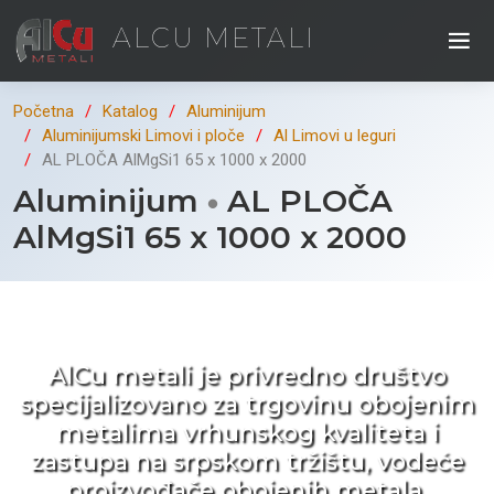
ALCU METALI
Početna
Katalog
Aluminijum
Aluminijumski Limovi i ploče
Al Limovi u leguri
AL PLOČA AlMgSi1 65 x 1000 x 2000
Aluminijum
AL PLOČA
AlMgSi1 65 x 1000 x 2000
Kad ne tražite nego birate !
AlCu metali je privredno društvo
specijalizovano za trgovinu obojenim
metalima vrhunskog kvaliteta i
zastupa na srpskom tržištu, vodeće
proizvođače obojenih metala.