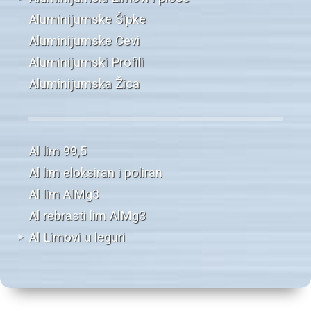
Aluminijumske Šipke
Aluminijumske Cevi
Aluminijumski Profili
Aluminijumska Žica
Al lim 99,5
Al lim eloksiran i poliran
Al lim AlMg3
Al rebrasti lim AlMg3
Al Limovi u leguri