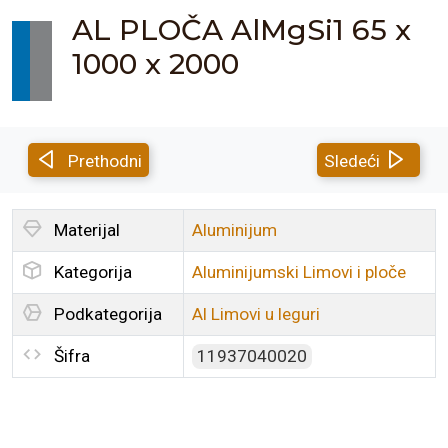
AL PLOČA AlMgSi1 65 x
1000 x 2000
Prethodni
Sledeći
Materijal
Aluminijum
Kategorija
Aluminijumski Limovi i ploče
Podkategorija
Al Limovi u leguri
Šifra
11937040020