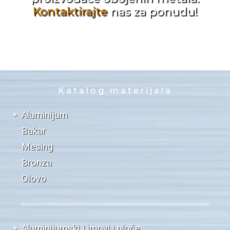
Kontaktirajte
nas za ponudu!
Katalog materijala
Aluminijum
Bakar
Mesing
Bronza
Olovo
Aluminijumski Limovi i ploče