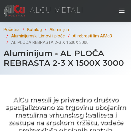
ALCU METALI
Početna
Katalog
Aluminijum
Aluminijumski Limovi i ploče
Al rebrasti lim AlMg3
AL PLOČA REBRASTA 2-3 X 1500X 3000
Aluminijum
AL PLOČA
REBRASTA 2-3 X 1500X 3000
Kad ne tražite nego birate !
AlCu metali je privredno društvo
specijalizovano za trgovinu obojenim
metalima vrhunskog kvaliteta i
zastupa na srpskom tržištu, vodeće
proizvođače obojenih metala.