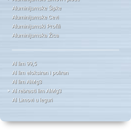
Aluminijumske Šipke
Aluminijumske Cevi
Aluminijumski Profili
Aluminijumska Žica
Al lim 99,5
Al lim eloksiran i poliran
Al lim AlMg3
Al rebrasti lim AlMg3
Al Limovi u leguri