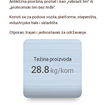
Antiklizna površina, poznat i kao „rebrasti lim“ ili
„prohromski lim bez hrđe“.
Koristi se za podove vozila, platforme, stepeništa,
industrijske hale i skladišta.
Otporan, trajan i jednostavan za održavanje.
Težina proizvoda
28.8
kg/kom