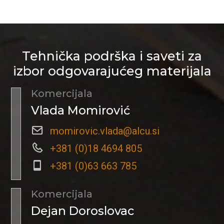
Tehnička podrška i saveti za
izbor odgovarajućeg materijala
Komercijala
Vlada Momirović
momirovic.vlada@alcu.si
+381 (0)18 4694 805
+381 (0)63 663 785
Komercijala
Dejan Doroslovac