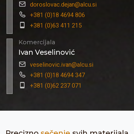
doroslovac.dejan@alcu.si
+381 (0)18 4694 806
+381 (0)63 411 215
Komercijala
Ivan Veselinović
veselinovic.ivan@alcu.si
+381 (0)18 4694 347
+381 (0)62 237 071
Precizno
sečenje
svih materijala