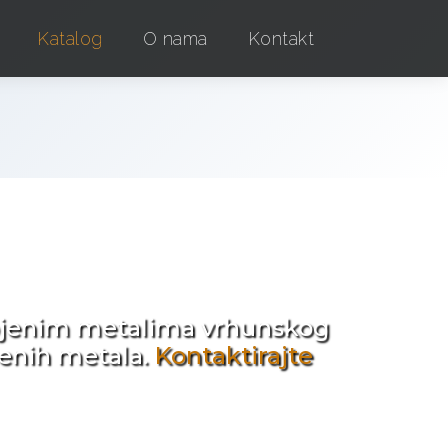
Katalog
O nama
Kontakt
e !
obojenim metalima vrhunskog
jenih metala.
Kontaktirajte