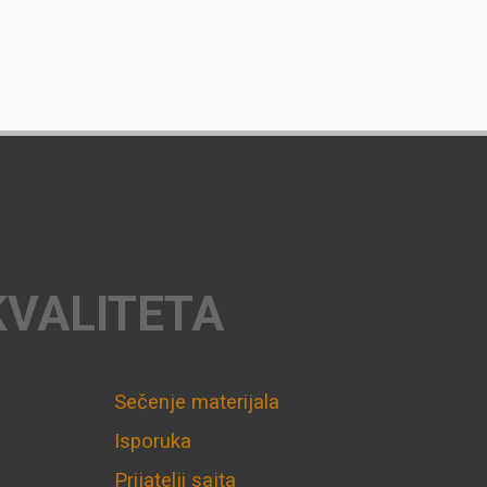
KVALITETA
Sečenje materijala
Isporuka
Prijatelji sajta