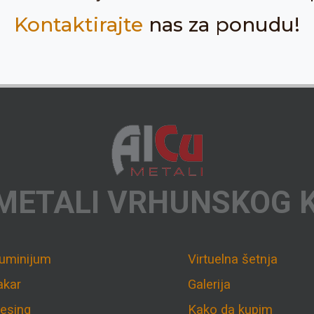
Kontaktirajte
nas za ponudu!
METALI VRHUNSKOG 
luminijum
Virtuelna šetnja
akar
Galerija
esing
Kako da kupim