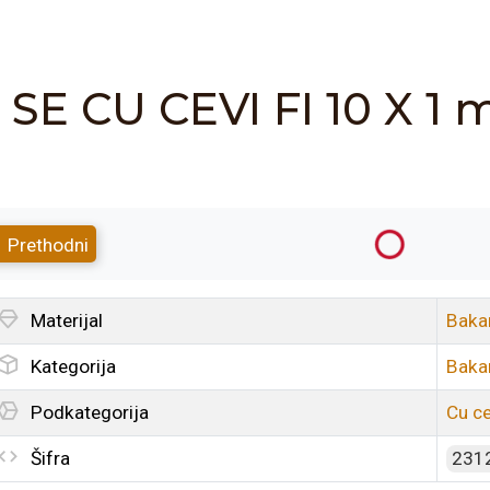
SE CU CEVI FI 10 X 1
Prethodni
Materijal
Baka
Kategorija
Baka
Podkategorija
Cu ce
Šifra
231