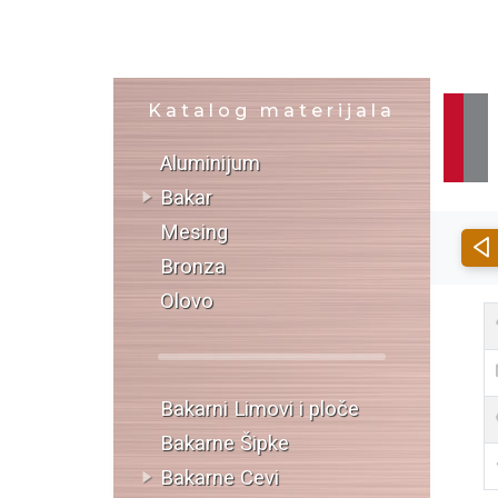
Katalog materijala
Aluminijum
Bakar
Mesing
Bronza
Olovo
Bakarni Limovi i ploče
Bakarne Šipke
Bakarne Cevi