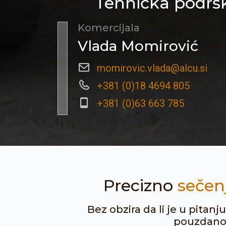
Tehnička podršk
Komercijala
Vlada Momirović
momirovic.vlada@alcu.si
+381 (0)18 4694 805
+381 (0)63 663 785
Precizno
sečen
Bez obzira da li je u pitan
pouzdanost