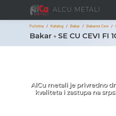
ALCU METALI
Početna
Katalog
Bakar
Bakarne Cevi
Bakar
SE CU CEVI FI 
Ka
AlCu metali je privredno d
kvaliteta i zastupa na sr