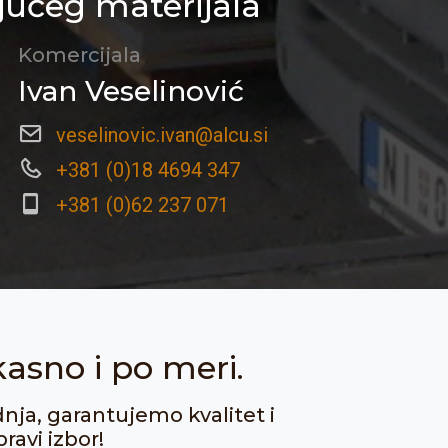
jućeg materijala
Komercijala
Ivan Veselinović
veselinovic.ivan@alcu.si
+381 (0)18 4694 347
+381 (0)62 237 071
kasno i po meri.
dnja, garantujemo kvalitet i
ravi izbor!