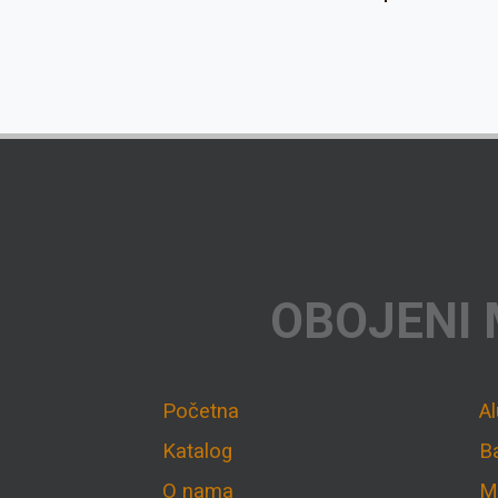
OBOJENI 
Početna
A
Katalog
B
O nama
M