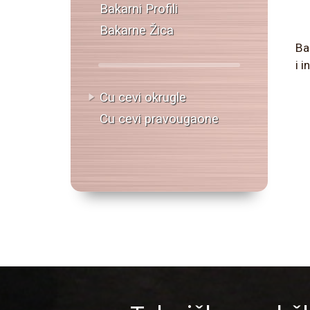
Bakarni Profili
Bakarne Žica
Ba
i 
Cu cevi okrugle
Cu cevi pravougaone