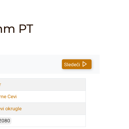
 mm PT
Sledeći
r
rne Cevi
vi okrugle
2080