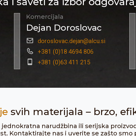
a i saveti za izbor odgovara
Komercijala
Dejan Doroslovac
doroslovac.dejan@alcu.si
+381 (0)18 4694 806
+381 (0)63 411 215
je
svih materijala – brzo, efi
ju jednokratna narudžbina ili serijska proizvo
. Kontaktirajte nas i uverite se zašto smo p