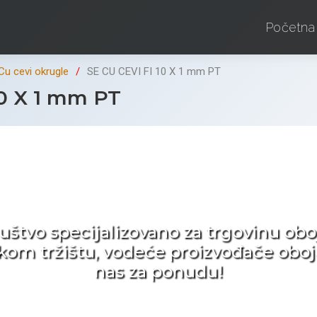
Početna
Cu cevi okrugle
SE CU CEVI FI 10 X 1 mm PT
10 X 1 mm PT
d ne tražite nego birat
ruštvo specijalizovano za trgovinu 
pskom tržištu, vodeće proizvođače obo
nas za ponudu!