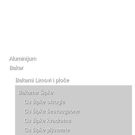
Katalog materijala
Aluminijum
Bakar
Bakarni Limovi i ploče
Bakarne Šipke
Cu šipke okrugle
Cu šipke šestougaone
Cu šipke kvadratne
Cu šipke pljosnate