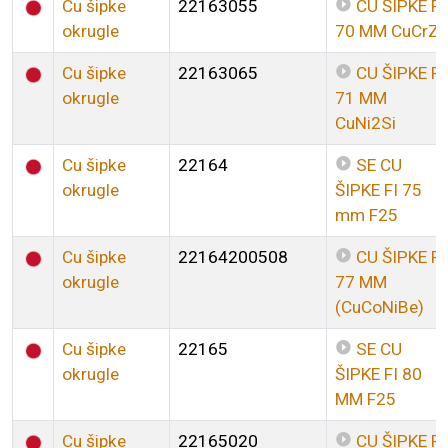
Cu šipke
22163055
CU ŠIPKE FI
okrugle
70 MM CuCrZr
Cu šipke
22163065
CU ŠIPKE FI
okrugle
71 MM
CuNi2Si
Cu šipke
22164
SE CU
okrugle
ŠIPKE FI 75
mm F25
Cu šipke
22164200508
CU ŠIPKE FI
okrugle
77 MM
(CuCoNiBe)
Cu šipke
22165
SE CU
okrugle
ŠIPKE FI 80
MM F25
Cu šipke
22165020
CU ŠIPKE FI