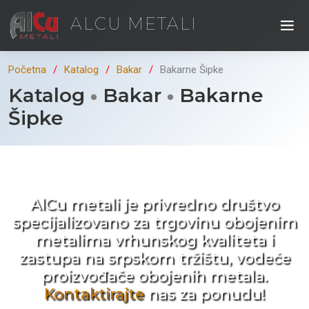
ALCU METALI
Početna
Katalog
Bakar
Bakarne Šipke
Katalog
Bakar
Bakarne
Šipke
Kad ne tražite nego birate !
AlCu metali je privredno društvo
specijalizovano za trgovinu obojenim
metalima vrhunskog kvaliteta i
zastupa na srpskom tržištu, vodeće
proizvođače obojenih metala.
Kontaktirajte
nas za ponudu!