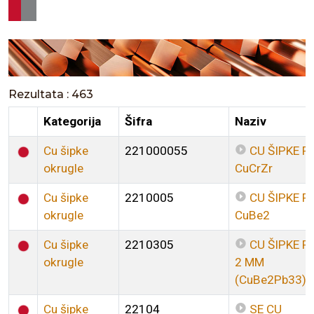
Rezultata : 463
Kategorija
Šifra
Naziv
Cu šipke
221000055
CU ŠIPKE FI
okrugle
CuCrZr
Cu šipke
2210005
CU ŠIPKE FI
okrugle
CuBe2
Cu šipke
2210305
CU ŠIPKE FI
okrugle
2 MM
(CuBe2Pb33)
Cu šipke
22104
SE CU