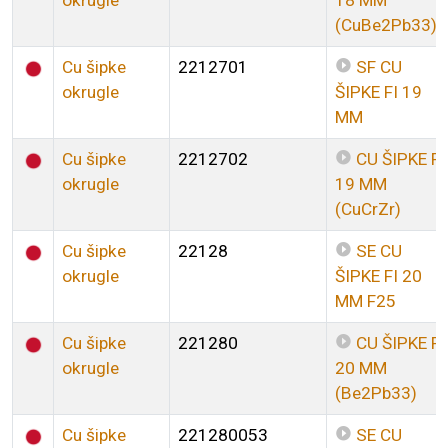
okrugle
18 MM
(CuBe2Pb33)
Cu šipke
2212701
SF CU
okrugle
ŠIPKE FI 19
MM
Cu šipke
2212702
CU ŠIPKE FI
okrugle
19 MM
(CuCrZr)
Cu šipke
22128
SE CU
okrugle
ŠIPKE FI 20
MM F25
Cu šipke
221280
CU ŠIPKE FI
okrugle
20 MM
(Be2Pb33)
Cu šipke
221280053
SE CU