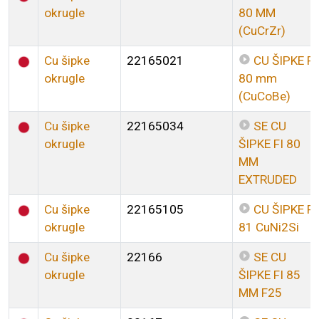
okrugle
80 MM
(CuCrZr)
Cu šipke
22165021
CU ŠIPKE FI
okrugle
80 mm
(CuCoBe)
Cu šipke
22165034
SE CU
okrugle
ŠIPKE FI 80
MM
EXTRUDED
Cu šipke
22165105
CU ŠIPKE FI
okrugle
81 CuNi2Si
Cu šipke
22166
SE CU
okrugle
ŠIPKE FI 85
MM F25