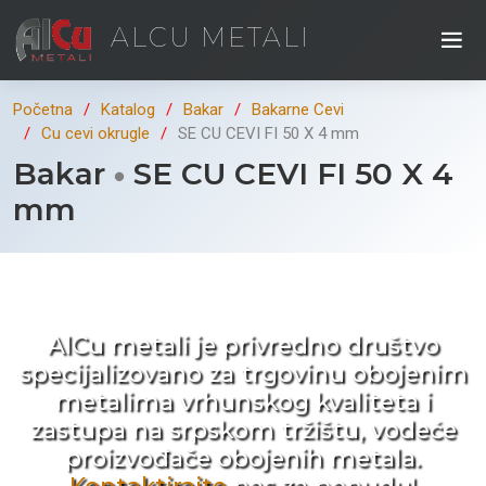
ALCU METALI
Početna
Katalog
Bakar
Bakarne Cevi
Cu cevi okrugle
SE CU CEVI FI 50 X 4 mm
Bakar
SE CU CEVI FI 50 X 4
mm
Kad ne tražite nego birate !
AlCu metali je privredno društvo
specijalizovano za trgovinu obojenim
metalima vrhunskog kvaliteta i
zastupa na srpskom tržištu, vodeće
proizvođače obojenih metala.