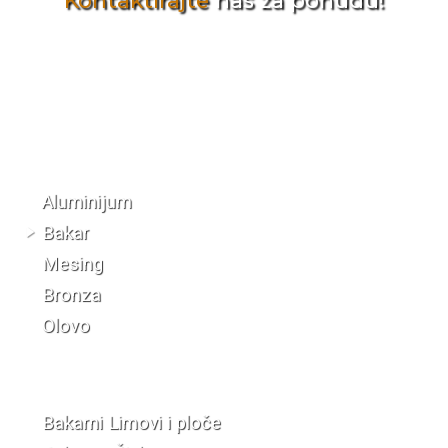
Kontaktirajte
nas za ponudu!
Katalog materijala
Aluminijum
Bakar
Mesing
Bronza
Olovo
Bakarni Limovi i ploče