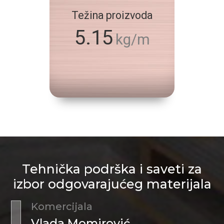
Težina proizvoda
5.15
kg/m
Tehnička podrška i saveti za
izbor odgovarajućeg materijala
Komercijala
Vlada Momirović