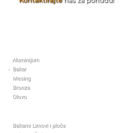
Kontaktirajte
nas za ponudu!
Katalog materijala
Aluminijum
Bakar
Mesing
Bronza
Olovo
Bakarni Limovi i ploče