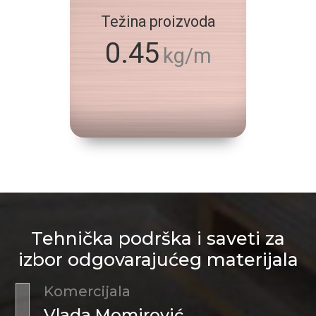
Težina proizvoda
0.45
kg/m
Tehnička podrška i saveti za
izbor odgovarajućeg materijala
Komercijala
Vlada Momirović