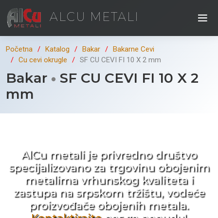
ALCU METALI
Početna
Katalog
Bakar
Bakarne Cevi
Cu cevi okrugle
SF CU CEVI FI 10 X 2 mm
Bakar
SF CU CEVI FI 10 X 2
mm
Kad ne tražite nego birate !
AlCu metali je privredno društvo
specijalizovano za trgovinu obojenim
metalima vrhunskog kvaliteta i
zastupa na srpskom tržištu, vodeće
proizvođače obojenih metala.