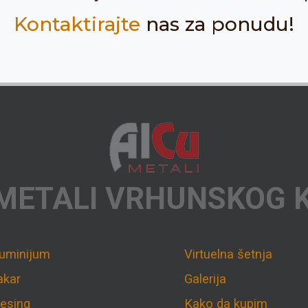
Kontaktirajte
nas za ponudu!
METALI VRHUNSKOG 
luminijum
Virtuelna šetnja
akar
Galerija
esing
Kako da kupim