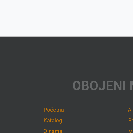
OBOJENI 
Početna
A
Katalog
B
O nama
M