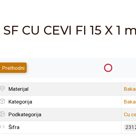
SF CU CEVI FI 15 X 1
Prethodni
Materijal
Baka
Kategorija
Baka
Podkategorija
Cu ce
Šifra
231