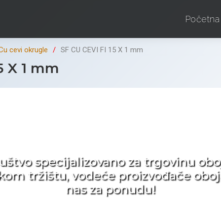
Početna
Cu cevi okrugle
SF CU CEVI FI 15 X 1 mm
5 X 1 mm
d ne tražite nego birat
ruštvo specijalizovano za trgovinu 
pskom tržištu, vodeće proizvođače obo
nas za ponudu!