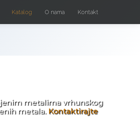
Katalog
O nama
Kontakt
e !
obojenim metalima vrhunskog
jenih metala.
Kontaktirajte