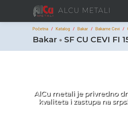
ALCU METALI
Početna
Katalog
Bakar
Bakarne Cevi
Bakar
SF CU CEVI FI 1
Ka
AlCu metali je privredno d
kvaliteta i zastupa na sr