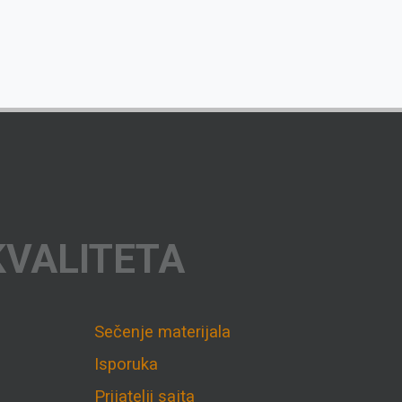
KVALITETA
Sečenje materijala
Isporuka
Prijatelji sajta