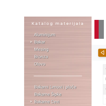
Katalog materijala
Aluminijum
Bakar
Mesing
Bronza
Olovo
Bakarni Limovi i ploče
Bakarne Šipke
Bakarne Cevi