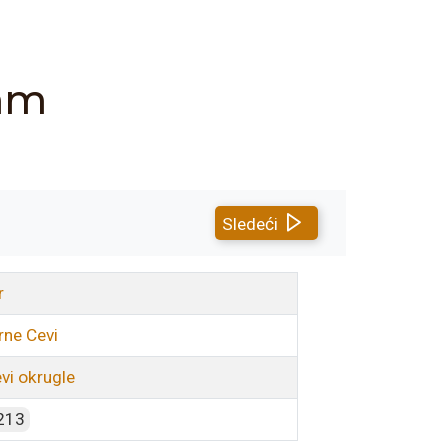
 mm
Sledeći
r
rne Cevi
vi okrugle
213