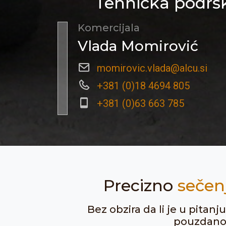
Tehnička podršk
Komercijala
Vlada Momirović
momirovic.vlada@alcu.si
+381 (0)18 4694 805
+381 (0)63 663 785
Precizno
sečen
Bez obzira da li je u pitan
pouzdanost