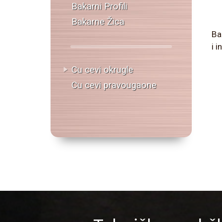
Bakarni Profili
Bakarne Žica
Ba
i 
Cu cevi okrugle
Cu cevi pravougaone