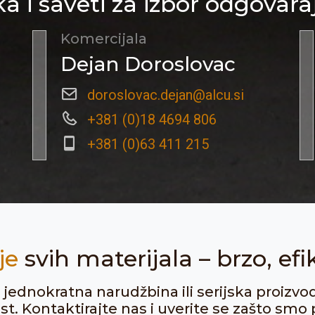
a i saveti za izbor odgovara
Komercijala
Dejan Doroslovac
doroslovac.dejan@alcu.si
+381 (0)18 4694 806
+381 (0)63 411 215
je
svih materijala – brzo, efi
ju jednokratna narudžbina ili serijska proizvo
. Kontaktirajte nas i uverite se zašto smo p