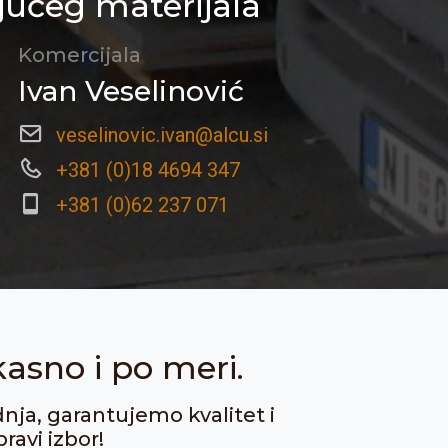
jućeg materijala
Komercijala
Ivan Veselinović
veselinovic.ivan@alcu.si
+381 (0)18 4694 347
+381 (0)62 237 071
kasno i po meri.
dnja, garantujemo kvalitet i
ravi izbor!