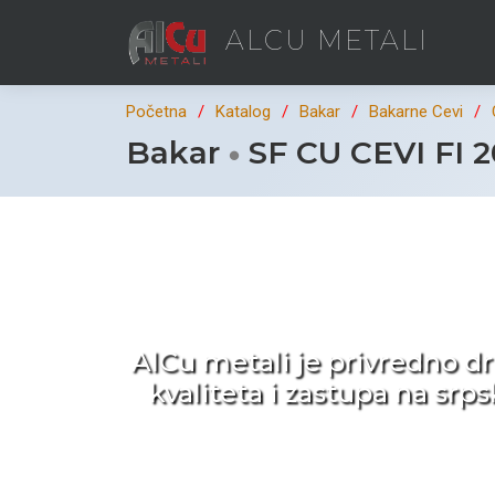
ALCU METALI
Početna
Katalog
Bakar
Bakarne Cevi
Bakar
SF CU CEVI FI 
Ka
AlCu metali je privredno d
kvaliteta i zastupa na sr