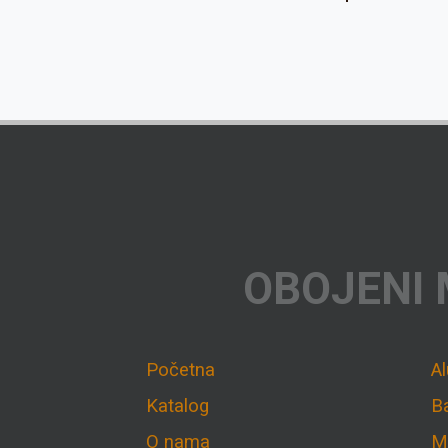
OBOJENI 
Početna
A
Katalog
B
O nama
M