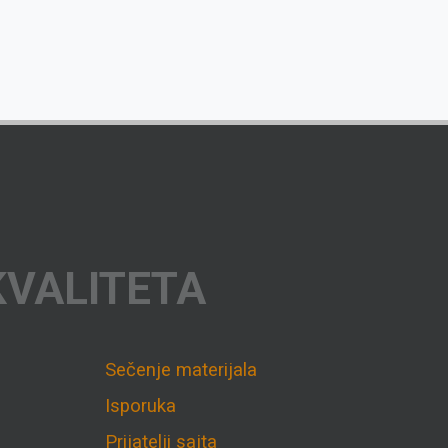
KVALITETA
Sečenje materijala
Isporuka
Prijatelji sajta