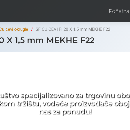
Početna
Cu cevi okrugle
SF CU CEVI FI 20 X 1,5 mm MEKHE F22
20 X 1,5 mm MEKHE F22
d ne tražite nego birat
ruštvo specijalizovano za trgovinu 
pskom tržištu, vodeće proizvođače obo
nas za ponudu!