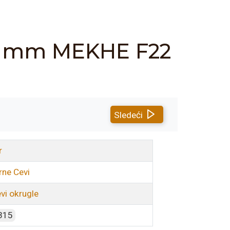
1,5 mm MEKHE F22
Sledeći
r
rne Cevi
vi okrugle
315