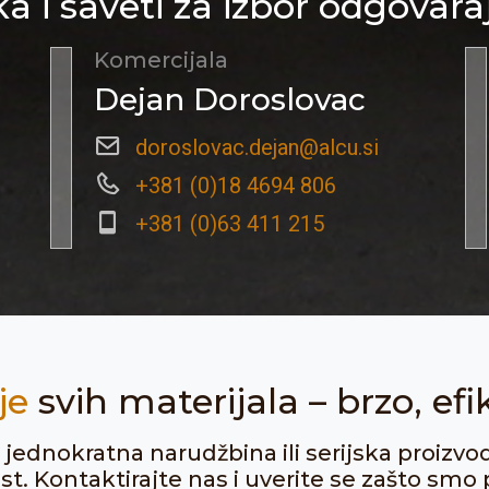
a i saveti za izbor odgovara
Komercijala
Dejan Doroslovac
doroslovac.dejan@alcu.si
+381 (0)18 4694 806
+381 (0)63 411 215
je
svih materijala – brzo, efi
ju jednokratna narudžbina ili serijska proizvo
. Kontaktirajte nas i uverite se zašto smo p