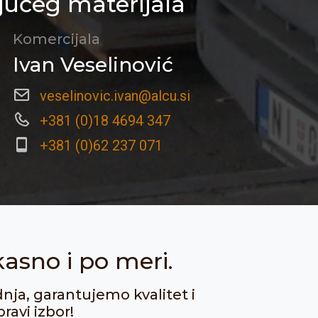
jućeg materijala
Komercijala
Ivan Veselinović
veselinovic.ivan@alcu.si
+381 (0)18 4694 347
+381 (0)62 237 071
kasno i po meri.
dnja, garantujemo kvalitet i
ravi izbor!