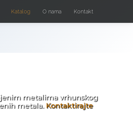
Katalog
O nama
Kontakt
e !
obojenim metalima vrhunskog
jenih metala.
Kontaktirajte