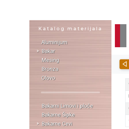
Katalog materijala
Aluminijum
Bakar
Mesing
Bronza
Olovo
Bakarni Limovi i ploče
Bakarne Šipke
Bakarne Cevi