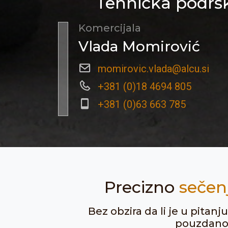
Tehnička podršk
Komercijala
Vlada Momirović
momirovic.vlada@alcu.si
+381 (0)18 4694 805
+381 (0)63 663 785
Precizno
sečen
Bez obzira da li je u pitan
pouzdanost