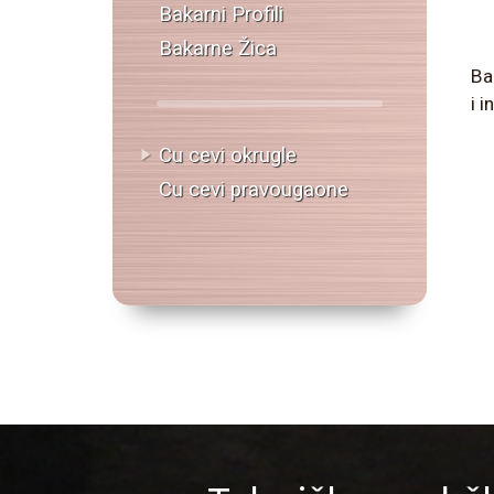
Bakarni Profili
Bakarne Žica
Ba
i 
Cu cevi okrugle
Cu cevi pravougaone