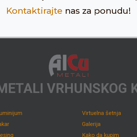
Kontaktirajte
nas za ponudu!
METALI VRHUNSKOG 
luminijum
Virtuelna šetnja
akar
Galerija
esing
Kako da kupim