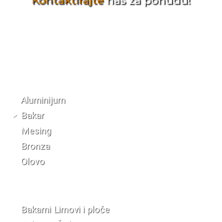
Kontaktirajte
nas za ponudu!
Katalog materijala
Aluminijum
Bakar
Mesing
Bronza
Olovo
Bakarni Limovi i ploče