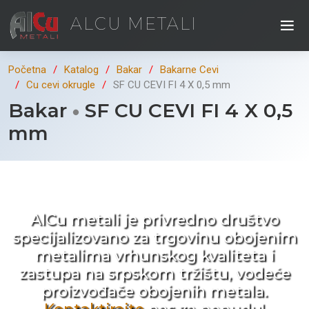
ALCU METALI
Početna
Katalog
Bakar
Bakarne Cevi
Cu cevi okrugle
SF CU CEVI FI 4 X 0,5 mm
Bakar
SF CU CEVI FI 4 X 0,5
mm
Kad ne tražite nego birate !
AlCu metali je privredno društvo
specijalizovano za trgovinu obojenim
metalima vrhunskog kvaliteta i
zastupa na srpskom tržištu, vodeće
proizvođače obojenih metala.