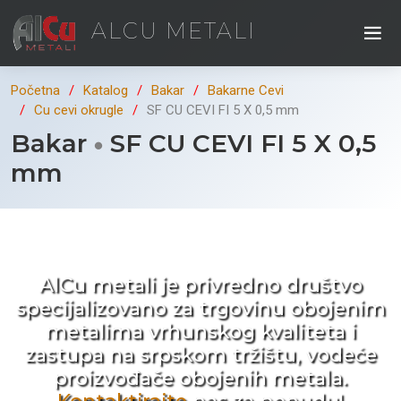
ALCU METALI
Početna
Katalog
Bakar
Bakarne Cevi
Cu cevi okrugle
SF CU CEVI FI 5 X 0,5 mm
Bakar
SF CU CEVI FI 5 X 0,5
mm
Kad ne tražite nego birate !
AlCu metali je privredno društvo
specijalizovano za trgovinu obojenim
metalima vrhunskog kvaliteta i
zastupa na srpskom tržištu, vodeće
proizvođače obojenih metala.