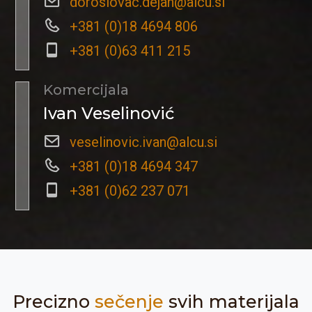
doroslovac.dejan@alcu.si
+381 (0)18 4694 806
+381 (0)63 411 215
Komercijala
Ivan Veselinović
veselinovic.ivan@alcu.si
+381 (0)18 4694 347
+381 (0)62 237 071
Precizno
sečenje
svih materijala