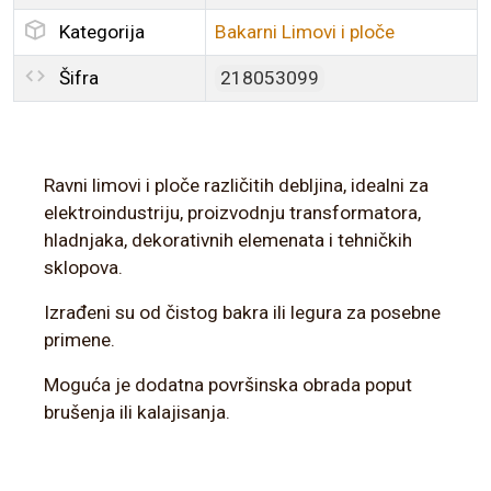
Kategorija
Bakarni Limovi i ploče
Šifra
218053099
Ravni limovi i ploče različitih debljina, idealni za
elektroindustriju, proizvodnju transformatora,
hladnjaka, dekorativnih elemenata i tehničkih
sklopova.
Izrađeni su od čistog bakra ili legura za posebne
primene.
Moguća je dodatna površinska obrada poput
brušenja ili kalajisanja.