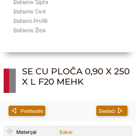
Bakarne Šipke
Bakarne Cevi
Bakarni Profili
Bakarne Žica
SE CU PLOČA 0,90 X 250
X L F20 MEHK
Prethodni
Sledeći
Materijal
Bakar