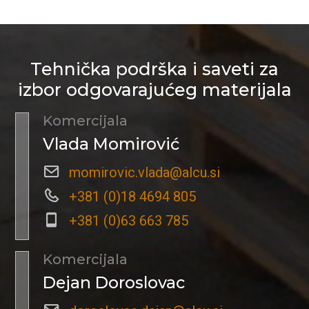
Tehnička podrška i saveti za
izbor odgovarajućeg materijala
Komercijala
Vlada Momirović
momirovic.vlada@alcu.si
+381 (0)18 4694 805
+381 (0)63 663 785
Komercijala
Dejan Doroslovac