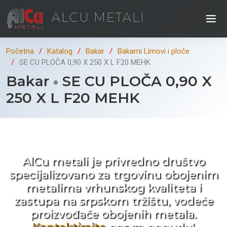
ALCU METALI
Početna
Katalog
Bakar
Bakarni Limovi i ploče
SE CU PLOČA 0,90 X 250 X L F20 MEHK
Bakar
SE CU PLOČA 0,90 X
250 X L F20 MEHK
Kad ne tražite nego birate !
AlCu metali je privredno društvo
specijalizovano za trgovinu obojenim
metalima vrhunskog kvaliteta i
zastupa na srpskom tržištu, vodeće
proizvođače obojenih metala.