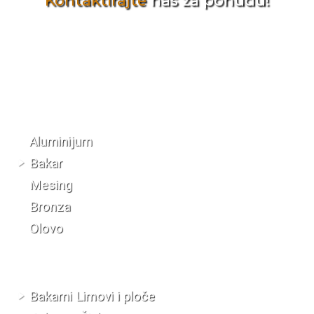
Kontaktirajte
nas za ponudu!
Katalog materijala
Aluminijum
Bakar
Mesing
Bronza
Olovo
Bakarni Limovi i ploče