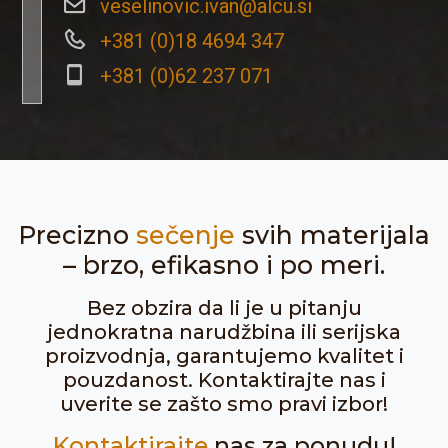
veselinovic.ivan@alcu.si
+381 (0)18 4694 347
+381 (0)62 237 071
Precizno
sečenje
svih materijala
– brzo, efikasno i po meri.
Bez obzira da li je u pitanju
jednokratna narudžbina ili serijska
proizvodnja, garantujemo kvalitet i
pouzdanost. Kontaktirajte nas i
uverite se zašto smo pravi izbor!
Kontaktirajte
nas za ponudu!