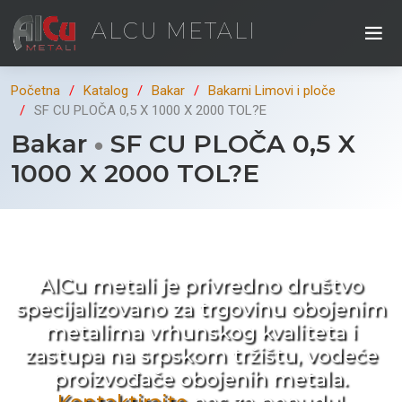
ALCU METALI
Početna
Katalog
Bakar
Bakarni Limovi i ploče
SF CU PLOČA 0,5 X 1000 X 2000 TOL?E
Bakar
SF CU PLOČA 0,5 X
1000 X 2000 TOL?E
Kad ne tražite nego birate !
AlCu metali je privredno društvo
specijalizovano za trgovinu obojenim
metalima vrhunskog kvaliteta i
zastupa na srpskom tržištu, vodeće
proizvođače obojenih metala.