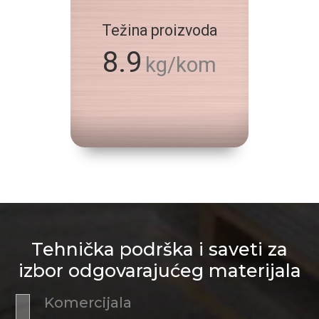
Težina proizvoda
8.9
kg/kom
Tehnička podrška i saveti za
izbor odgovarajućeg materijala
Komercijala