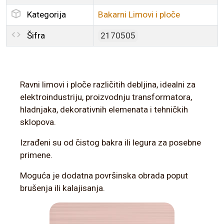
Kategorija
Bakarni Limovi i ploče
Šifra
2170505
Ravni limovi i ploče različitih debljina, idealni za
elektroindustriju, proizvodnju transformatora,
hladnjaka, dekorativnih elemenata i tehničkih
sklopova.
Izrađeni su od čistog bakra ili legura za posebne
primene.
Moguća je dodatna površinska obrada poput
brušenja ili kalajisanja.