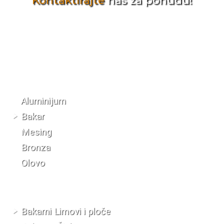
Kontaktirajte
nas za ponudu!
Katalog materijala
Aluminijum
Bakar
Mesing
Bronza
Olovo
Bakarni Limovi i ploče