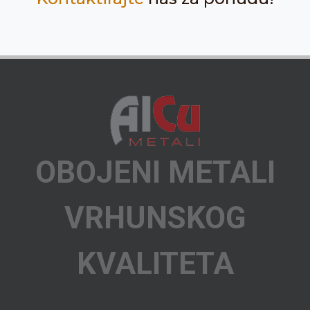
OBOJENI METALI
VRHUNSKOG
KVALITETA