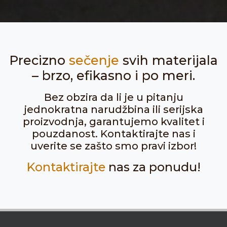
Precizno
sečenje
svih materijala
– brzo, efikasno i po meri.
Bez obzira da li je u pitanju
jednokratna narudžbina ili serijska
proizvodnja, garantujemo kvalitet i
pouzdanost. Kontaktirajte nas i
uverite se zašto smo pravi izbor!
Kontaktirajte
nas za ponudu!