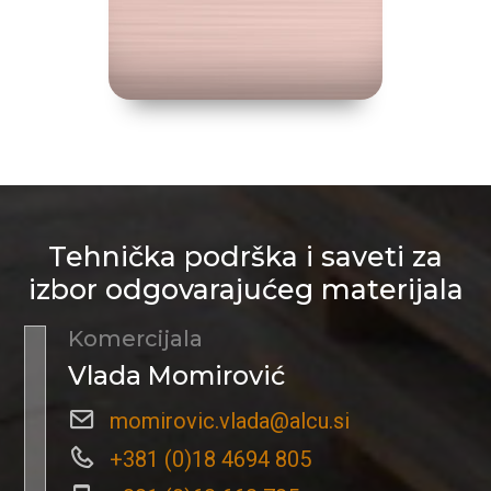
Tehnička podrška i saveti za
izbor odgovarajućeg materijala
Komercijala
Vlada Momirović
momirovic.vlada@alcu.si
+381 (0)18 4694 805