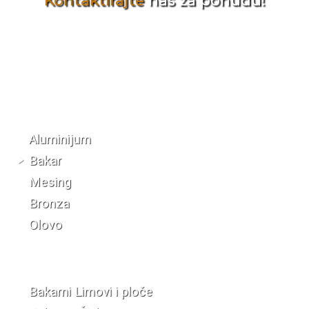
Kontaktirajte
nas za ponudu!
Katalog materijala
Aluminijum
Bakar
Mesing
Bronza
Olovo
Bakarni Limovi i ploče