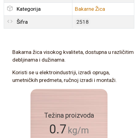
Kategorija
Bakarne Žica
Šifra
2518
Bakarna žica visokog kvaliteta, dostupna u različitim
debljinama i dužinama.
Koristi se u elektroindustriji, izradi opruga,
umetničkih predmeta, ručnoj izradi i montaži.
Težina proizvoda
0.7
kg/m