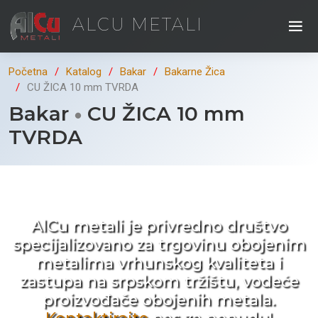
ALCU METALI
Početna
Katalog
Bakar
Bakarne Žica
CU ŽICA 10 mm TVRDA
Bakar
CU ŽICA 10 mm
TVRDA
Kad ne tražite nego birate !
AlCu metali je privredno društvo
specijalizovano za trgovinu obojenim
metalima vrhunskog kvaliteta i
zastupa na srpskom tržištu, vodeće
proizvođače obojenih metala.