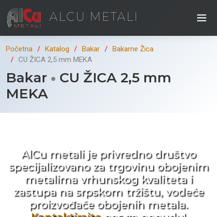
ALCU METALI
Početna
Katalog
Bakar
Bakarne Žica
CU ŽICA 2,5 mm MEKA
Bakar
CU ŽICA 2,5 mm
MEKA
Kad ne tražite nego birate !
AlCu metali je privredno društvo
specijalizovano za trgovinu obojenim
metalima vrhunskog kvaliteta i
zastupa na srpskom tržištu, vodeće
proizvođače obojenih metala.