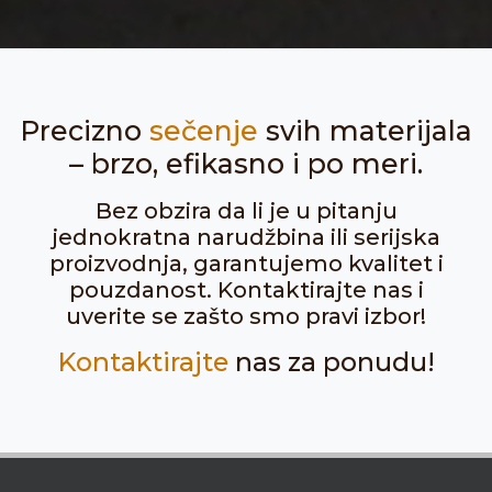
Precizno
sečenje
svih materijala
– brzo, efikasno i po meri.
Bez obzira da li je u pitanju
jednokratna narudžbina ili serijska
proizvodnja, garantujemo kvalitet i
pouzdanost. Kontaktirajte nas i
uverite se zašto smo pravi izbor!
Kontaktirajte
nas za ponudu!