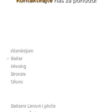
Kontaktirajte
nas za ponudu!
Katalog materijala
Aluminijum
Bakar
Mesing
Bronza
Olovo
Bakarni Limovi i ploče