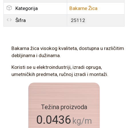
Kategorija
Bakarne Žica
Šifra
25112
Bakarna žica visokog kvaliteta, dostupna u različitim
debljinama i dužinama.
Koristi se u elektroindustriji, izradi opruga,
umetničkih predmeta, ručnoj izradi i montaži.
Težina proizvoda
0.0436
kg/m