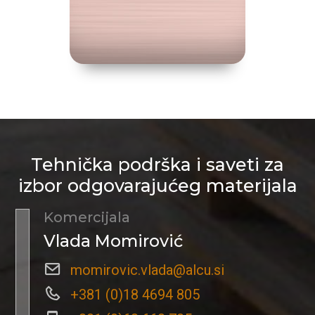
Tehnička podrška i saveti za
izbor odgovarajućeg materijala
Komercijala
Vlada Momirović
momirovic.vlada@alcu.si
+381 (0)18 4694 805