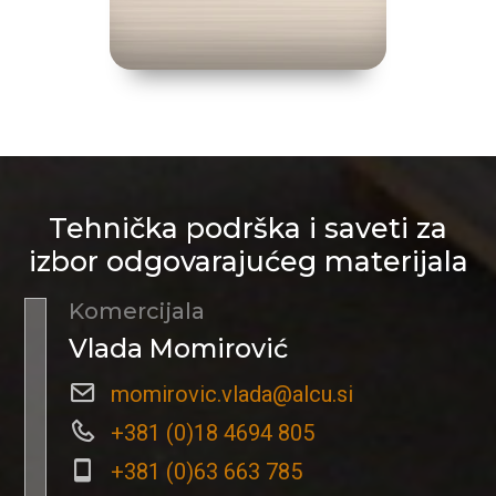
Tehnička podrška i saveti za
izbor odgovarajućeg materijala
Komercijala
Vlada Momirović
momirovic.vlada@alcu.si
+381 (0)18 4694 805
+381 (0)63 663 785