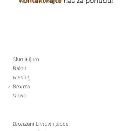
Kontaktirajte
nas za ponudu!
Katalog materijala
Aluminijum
Bakar
Mesing
Bronza
Olovo
Bronzani Limovi i ploče