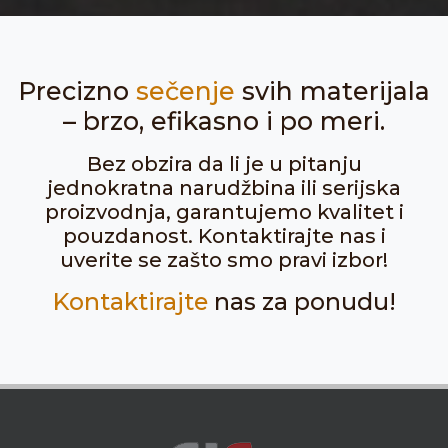
Precizno
sečenje
svih materijala
– brzo, efikasno i po meri.
Bez obzira da li je u pitanju
jednokratna narudžbina ili serijska
proizvodnja, garantujemo kvalitet i
pouzdanost. Kontaktirajte nas i
uverite se zašto smo pravi izbor!
Kontaktirajte
nas za ponudu!