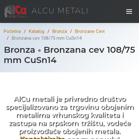
ALCU METALI
Početna
Katalog
Bronza
Bronzane Cevi
Bronzana cev 108/75 mm CuSn14
Bronza
Bronzana cev 108/75
mm CuSn14
Kad ne tražite nego birate !
AlCu metali je privredno društvo
specijalizovano za trgovinu obojenim
metalima vrhunskog kvaliteta i
zastupa na srpskom tržištu, vodeće
proizvođače obojenih metala.