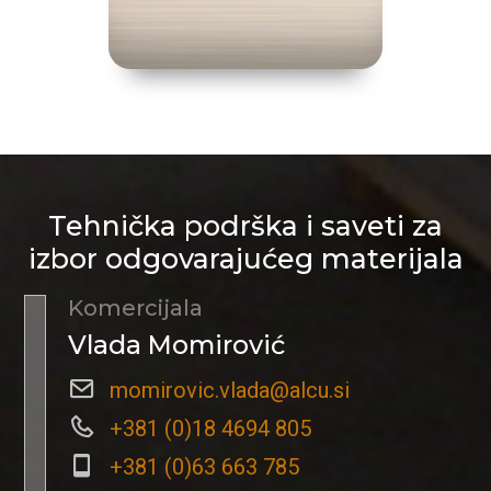
Tehnička podrška i saveti za
izbor odgovarajućeg materijala
Komercijala
Vlada Momirović
momirovic.vlada@alcu.si
+381 (0)18 4694 805
+381 (0)63 663 785