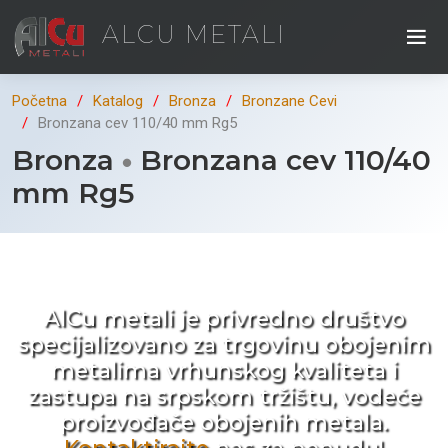
ALCU METALI
Početna
Katalog
Bronza
Bronzane Cevi
Bronzana cev 110/40 mm Rg5
Bronza
Bronzana cev 110/40
mm Rg5
Kad ne tražite nego birate !
AlCu metali je privredno društvo
specijalizovano za trgovinu obojenim
metalima vrhunskog kvaliteta i
zastupa na srpskom tržištu, vodeće
proizvođače obojenih metala.