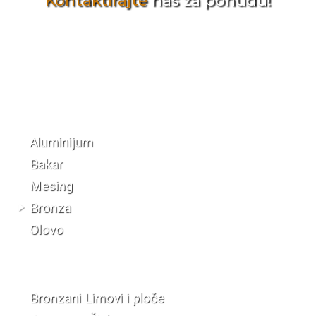
Kontaktirajte
nas za ponudu!
Katalog materijala
Aluminijum
Bakar
Mesing
Bronza
Olovo
Bronzani Limovi i ploče