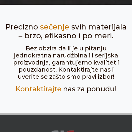
Precizno
sečenje
svih materijala
– brzo, efikasno i po meri.
Bez obzira da li je u pitanju
jednokratna narudžbina ili serijska
proizvodnja, garantujemo kvalitet i
pouzdanost. Kontaktirajte nas i
uverite se zašto smo pravi izbor!
Kontaktirajte
nas za ponudu!