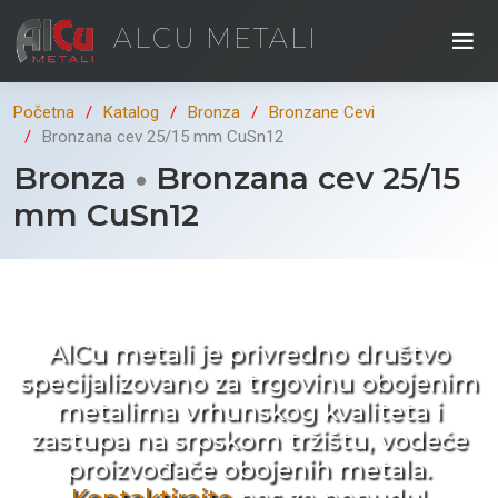
ALCU METALI
Početna
Katalog
Bronza
Bronzane Cevi
Bronzana cev 25/15 mm CuSn12
Bronza
Bronzana cev 25/15
mm CuSn12
Kad ne tražite nego birate !
AlCu metali je privredno društvo
specijalizovano za trgovinu obojenim
metalima vrhunskog kvaliteta i
zastupa na srpskom tržištu, vodeće
proizvođače obojenih metala.