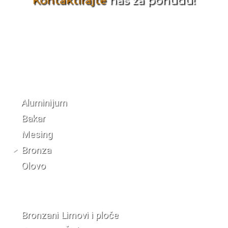
Kontaktirajte
nas za ponudu!
Katalog materijala
Aluminijum
Bakar
Mesing
Bronza
Olovo
Bronzani Limovi i ploče