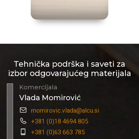
Tehnička podrška i saveti za
izbor odgovarajućeg materijala
Komercijala
Vlada Momirović
momirovic.vlada@alcu.si
+381 (0)18 4694 805
+381 (0)63 663 785