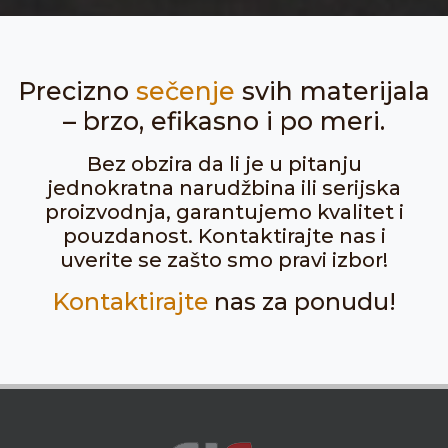
Precizno
sečenje
svih materijala
– brzo, efikasno i po meri.
Bez obzira da li je u pitanju
jednokratna narudžbina ili serijska
proizvodnja, garantujemo kvalitet i
pouzdanost. Kontaktirajte nas i
uverite se zašto smo pravi izbor!
Kontaktirajte
nas za ponudu!