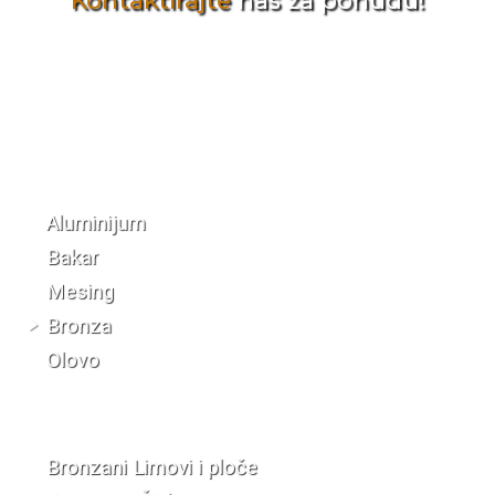
Kontaktirajte
nas za ponudu!
Katalog materijala
Aluminijum
Bakar
Mesing
Bronza
Olovo
Bronzani Limovi i ploče