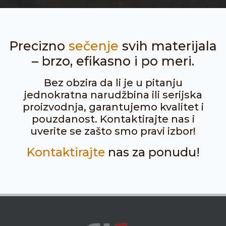
Precizno
sečenje
svih materijala
– brzo, efikasno i po meri.
Bez obzira da li je u pitanju
jednokratna narudžbina ili serijska
proizvodnja, garantujemo kvalitet i
pouzdanost. Kontaktirajte nas i
uverite se zašto smo pravi izbor!
Kontaktirajte
nas za ponudu!