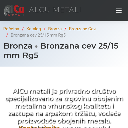
ALCU METALI
Početna
Katalog
Bronza
Bronzane Cevi
Bronzana cev 25/15 mm Rg5
Bronza
Bronzana cev 25/15
mm Rg5
Kad ne tražite nego birate !
AlCu metali je privredno društvo
specijalizovano za trgovinu obojenim
metalima vrhunskog kvaliteta i
zastupa na srpskom tržištu, vodeće
proizvođače obojenih metala.