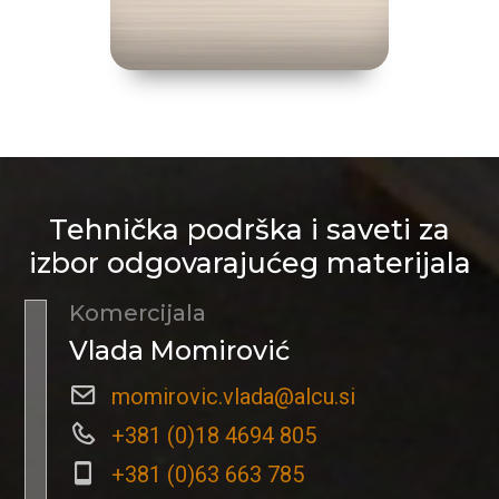
Tehnička podrška i saveti za
izbor odgovarajućeg materijala
Komercijala
Vlada Momirović
momirovic.vlada@alcu.si
+381 (0)18 4694 805
+381 (0)63 663 785