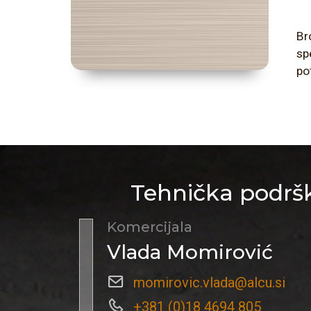
Br
sp
po
Tehnička podršk
Komercijala
Vlada Momirović
momirovic.vlada@alcu.si
+381 (0)18 4694 805