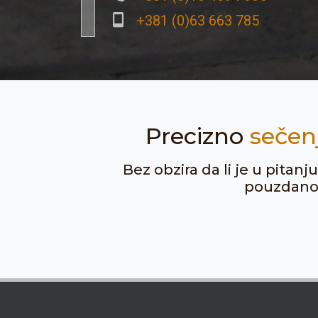
+381 (0)63 663 785
Precizno
sečen
Bez obzira da li je u pitan
pouzdanost