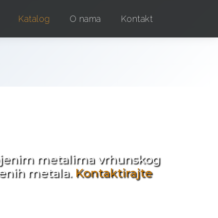
Katalog
O nama
Kontakt
e !
obojenim metalima vrhunskog
jenih metala.
Kontaktirajte