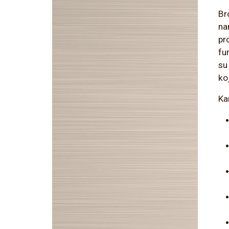
Br
na
pro
fu
su
ko
Ka