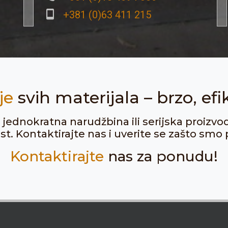
+381 (0)63 411 215
je
svih materijala – brzo, efi
ju jednokratna narudžbina ili serijska proizvo
. Kontaktirajte nas i uverite se zašto smo p
Kontaktirajte
nas za ponudu!