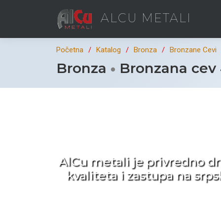
ALCU METALI
Početna
Katalog
Bronza
Bronzane Cevi
Bronza
Bronzana cev
Ka
AlCu metali je privredno d
kvaliteta i zastupa na sr