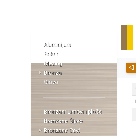
Katalog materijala
Aluminijum
Bakar
Mesing
Bronza
Olovo
Bronzani Limovi i ploče
Bronzane Šipke
Bronzane Cevi