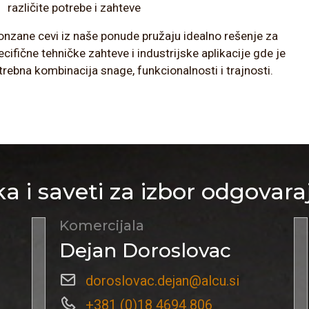
različite potrebe i zahteve
onzane cevi iz naše ponude pružaju idealno rešenje za
ecifične tehničke zahteve i industrijske aplikacije gde je
trebna kombinacija snage, funkcionalnosti i trajnosti.
a i saveti za izbor odgovara
Komercijala
Dejan Doroslovac
doroslovac.dejan@alcu.si
+381 (0)18 4694 806