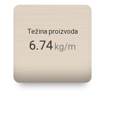
Težina proizvoda
6.74
kg/m