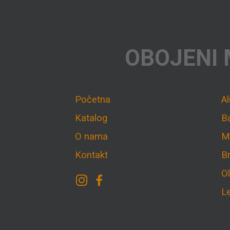
OBOJENI 
Početna
A
Katalog
B
O nama
M
Kontakt
B
O
L