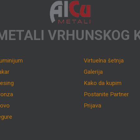
METALI VRHUNSKOG 
luminijum
Virtuelna šetnja
akar
Galerija
esing
Kako da kupim
ronza
Postanite Partner
lovo
Prijava
egure