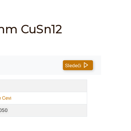
 mm CuSn12
Sledeći
 Cevi
050