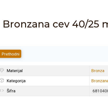
Bronzana cev 40/25
Prethodni
Materijal
Bronza
Kategorija
Bronzane
Šifra
681040