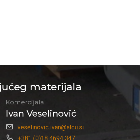
jućeg materijala
Komercijala
Ivan Veselinović
veselinovic.ivan@alcu.si
+381 (0)18 4694 347