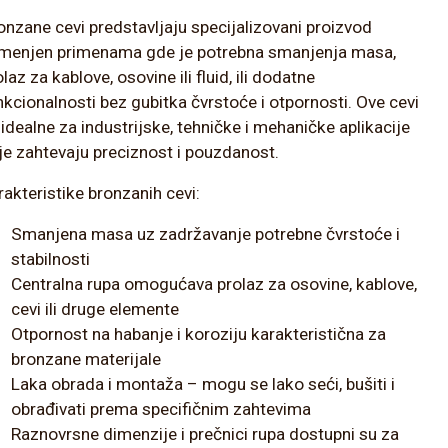
onzane cevi predstavljaju specijalizovani proizvod
menjen primenama gde je potrebna smanjenja masa,
laz za kablove, osovine ili fluid, ili dodatne
nkcionalnosti bez gubitka čvrstoće i otpornosti. Ove cevi
 idealne za industrijske, tehničke i mehaničke aplikacije
je zahtevaju preciznost i pouzdanost.
rakteristike bronzanih cevi:
Smanjena masa uz zadržavanje potrebne čvrstoće i
stabilnosti
Centralna rupa omogućava prolaz za osovine, kablove,
cevi ili druge elemente
Otpornost na habanje i koroziju karakteristična za
bronzane materijale
Laka obrada i montaža – mogu se lako seći, bušiti i
obrađivati prema specifičnim zahtevima
Raznovrsne dimenzije i prečnici rupa dostupni su za