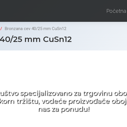
Početna
Bronzana cev 40/25 mm CuSn12
 40/25 mm CuSn12
d ne tražite nego birat
ruštvo specijalizovano za trgovinu 
pskom tržištu, vodeće proizvođače obo
nas za ponudu!