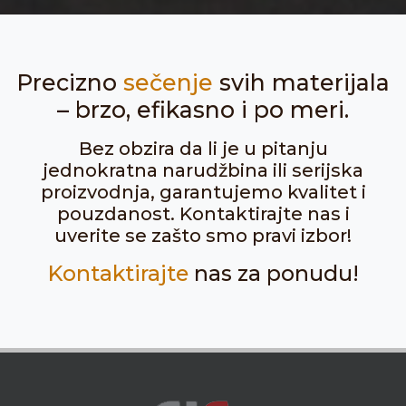
Precizno
sečenje
svih materijala
– brzo, efikasno i po meri.
Bez obzira da li je u pitanju
jednokratna narudžbina ili serijska
proizvodnja, garantujemo kvalitet i
pouzdanost. Kontaktirajte nas i
uverite se zašto smo pravi izbor!
Kontaktirajte
nas za ponudu!