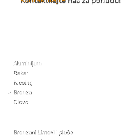
Kontaktirajte
nas za ponudu!
Katalog materijala
Aluminijum
Bakar
Mesing
Bronza
Olovo
Bronzani Limovi i ploče