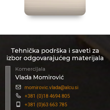
Tehnička podrška i saveti za
izbor odgovarajućeg materijala
Komercijala
Vlada Momirović
momirovic.vlada@alcu.si
+381 (0)18 4694 805
+381 (0)63 663 785