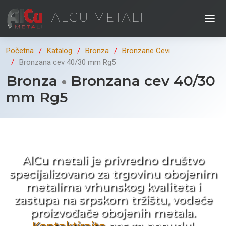
ALCU METALI
Početna
Katalog
Bronza
Bronzane Cevi
Bronzana cev 40/30 mm Rg5
Bronza
Bronzana cev 40/30
mm Rg5
Kad ne tražite nego birate !
AlCu metali je privredno društvo
specijalizovano za trgovinu obojenim
metalima vrhunskog kvaliteta i
zastupa na srpskom tržištu, vodeće
proizvođače obojenih metala.