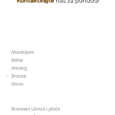
Kontaktirajte
nas za ponudu!
Katalog materijala
Aluminijum
Bakar
Mesing
Bronza
Olovo
Bronzani Limovi i ploče