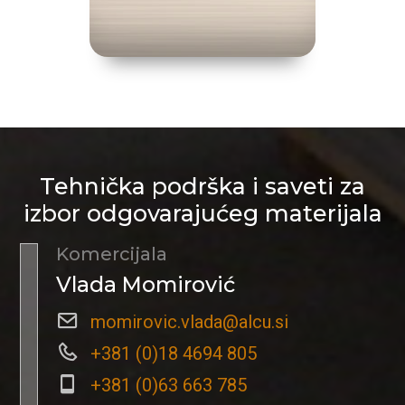
Tehnička podrška i saveti za
izbor odgovarajućeg materijala
Komercijala
Vlada Momirović
momirovic.vlada@alcu.si
+381 (0)18 4694 805
+381 (0)63 663 785