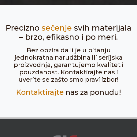
Precizno
sečenje
svih materijala
– brzo, efikasno i po meri.
Bez obzira da li je u pitanju
jednokratna narudžbina ili serijska
proizvodnja, garantujemo kvalitet i
pouzdanost. Kontaktirajte nas i
uverite se zašto smo pravi izbor!
Kontaktirajte
nas za ponudu!