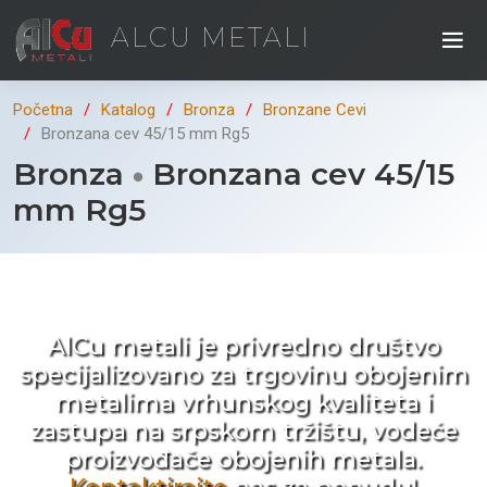
ALCU METALI
Početna
Katalog
Bronza
Bronzane Cevi
Bronzana cev 45/15 mm Rg5
Bronza
Bronzana cev 45/15
mm Rg5
Kad ne tražite nego birate !
AlCu metali je privredno društvo
specijalizovano za trgovinu obojenim
metalima vrhunskog kvaliteta i
zastupa na srpskom tržištu, vodeće
proizvođače obojenih metala.