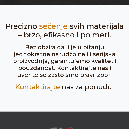
Precizno
sečenje
svih materijala
– brzo, efikasno i po meri.
Bez obzira da li je u pitanju
jednokratna narudžbina ili serijska
proizvodnja, garantujemo kvalitet i
pouzdanost. Kontaktirajte nas i
uverite se zašto smo pravi izbor!
Kontaktirajte
nas za ponudu!