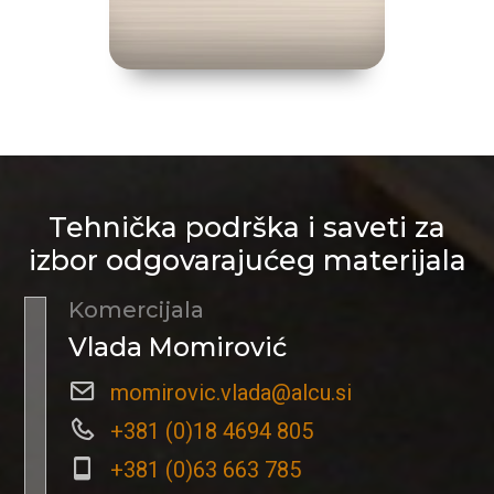
Tehnička podrška i saveti za
izbor odgovarajućeg materijala
Komercijala
Vlada Momirović
momirovic.vlada@alcu.si
+381 (0)18 4694 805
+381 (0)63 663 785