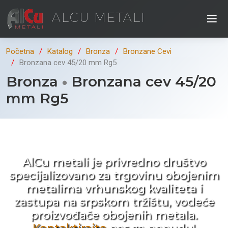
ALCU METALI
Početna
Katalog
Bronza
Bronzane Cevi
Bronzana cev 45/20 mm Rg5
Bronza
Bronzana cev 45/20
mm Rg5
Kad ne tražite nego birate !
AlCu metali je privredno društvo
specijalizovano za trgovinu obojenim
metalima vrhunskog kvaliteta i
zastupa na srpskom tržištu, vodeće
proizvođače obojenih metala.