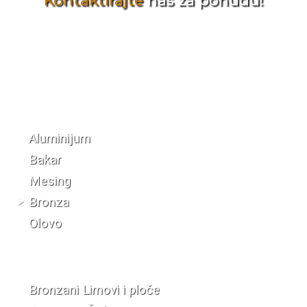
Kontaktirajte
nas za ponudu!
Katalog materijala
Aluminijum
Bakar
Mesing
Bronza
Olovo
Bronzani Limovi i ploče