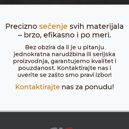
Precizno
sečenje
svih materijala
– brzo, efikasno i po meri.
Bez obzira da li je u pitanju
jednokratna narudžbina ili serijska
proizvodnja, garantujemo kvalitet i
pouzdanost. Kontaktirajte nas i
uverite se zašto smo pravi izbor!
Kontaktirajte
nas za ponudu!