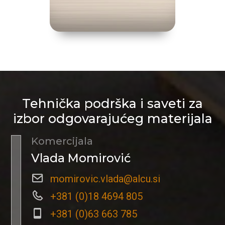
Tehnička podrška i saveti za
izbor odgovarajućeg materijala
Komercijala
Vlada Momirović
momirovic.vlada@alcu.si
+381 (0)18 4694 805
+381 (0)63 663 785