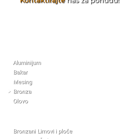
Kontaktirajte
nas za ponudu!
Katalog materijala
Aluminijum
Bakar
Mesing
Bronza
Olovo
Bronzani Limovi i ploče