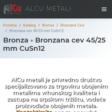
ALCU METALI
Početna
Katalog
Bronza
Bronzane Cevi
Bronzana cev 45/25 mm CuSn12
Bronza
Bronzana cev 45/25
mm CuSn12
Kad ne tražite nego birate !
AlCu metali je privredno društvo
specijalizovano za trgovinu obojenim
metalima vrhunskog kvaliteta i
zastupa na srpskom tržištu, vodeće
proizvođače obojenih metala.