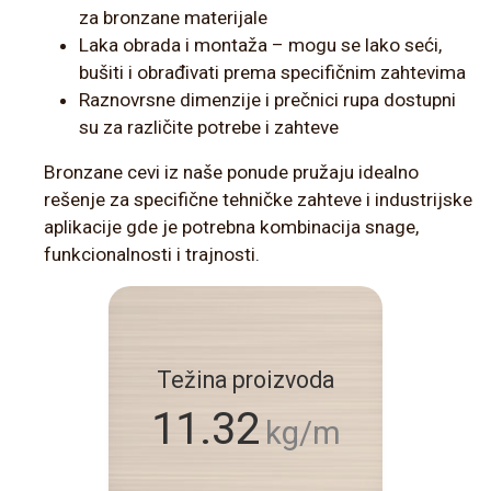
za bronzane materijale
Laka obrada i montaža – mogu se lako seći,
bušiti i obrađivati prema specifičnim zahtevima
Raznovrsne dimenzije i prečnici rupa dostupni
su za različite potrebe i zahteve
Bronzane cevi iz naše ponude pružaju idealno
rešenje za specifične tehničke zahteve i industrijske
aplikacije gde je potrebna kombinacija snage,
funkcionalnosti i trajnosti.
Težina proizvoda
11.32
kg/m