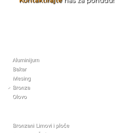
Kontaktirajte
nas za ponudu!
Katalog materijala
Aluminijum
Bakar
Mesing
Bronza
Olovo
Bronzani Limovi i ploče