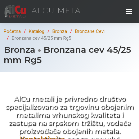
ALCU METALI
Početna
Katalog
Bronza
Bronzane Cevi
Bronzana cev 45/25 mm Rg5
Bronza
Bronzana cev 45/25
mm Rg5
Kad ne tražite nego birate !
AlCu metali je privredno društvo
specijalizovano za trgovinu obojenim
metalima vrhunskog kvaliteta i
zastupa na srpskom tržištu, vodeće
proizvođače obojenih metala.