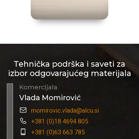
Tehnička podrška i saveti za
izbor odgovarajućeg materijala
Komercijala
Vlada Momirović
momirovic.vlada@alcu.si
+381 (0)18 4694 805
+381 (0)63 663 785