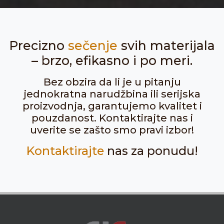
Precizno
sečenje
svih materijala
– brzo, efikasno i po meri.
Bez obzira da li je u pitanju
jednokratna narudžbina ili serijska
proizvodnja, garantujemo kvalitet i
pouzdanost. Kontaktirajte nas i
uverite se zašto smo pravi izbor!
Kontaktirajte
nas za ponudu!