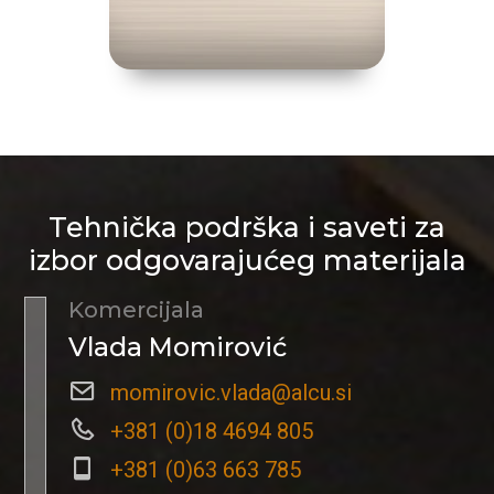
Tehnička podrška i saveti za
izbor odgovarajućeg materijala
Komercijala
Vlada Momirović
momirovic.vlada@alcu.si
+381 (0)18 4694 805
+381 (0)63 663 785