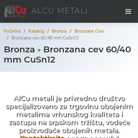
ALCU METALI
Početna
Katalog
Bronza
Bronzane Cevi
Bronzana cev 60/40 mm CuSn12
Bronza
Bronzana cev 60/40
mm CuSn12
Kad ne tražite nego birate !
AlCu metali je privredno društvo
specijalizovano za trgovinu obojenim
metalima vrhunskog kvaliteta i
zastupa na srpskom tržištu, vodeće
proizvođače obojenih metala.