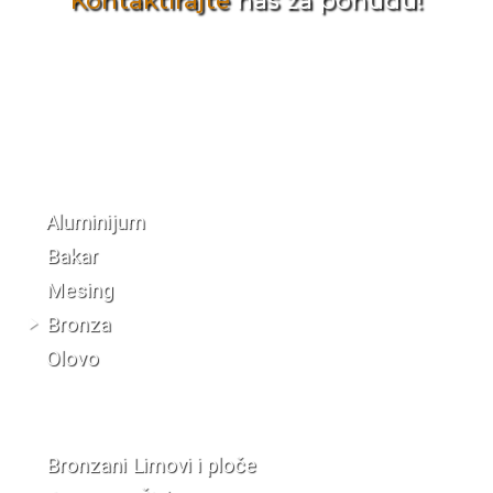
Kontaktirajte
nas za ponudu!
Katalog materijala
Aluminijum
Bakar
Mesing
Bronza
Olovo
Bronzani Limovi i ploče