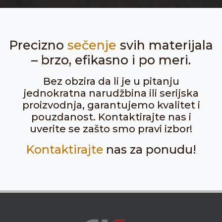
Precizno
sečenje
svih materijala
– brzo, efikasno i po meri.
Bez obzira da li je u pitanju
jednokratna narudžbina ili serijska
proizvodnja, garantujemo kvalitet i
pouzdanost. Kontaktirajte nas i
uverite se zašto smo pravi izbor!
Kontaktirajte
nas za ponudu!