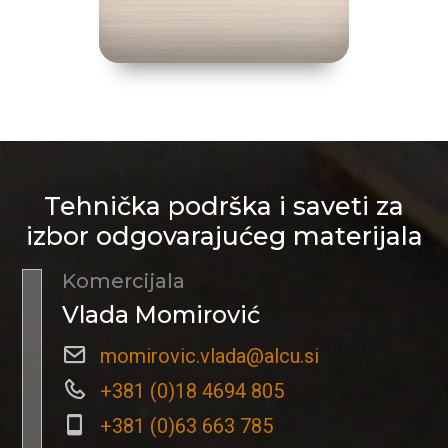
Tehnička podrška i saveti za
izbor odgovarajućeg materijala
Komercijala
Vlada Momirović
momirovic.vlada@alcu.si
+381 (0)18 4694 805
+381 (0)63 663 785