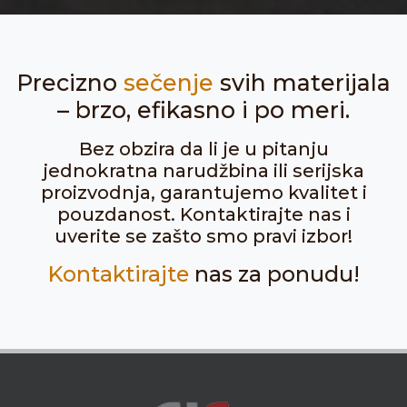
Precizno
sečenje
svih materijala
– brzo, efikasno i po meri.
Bez obzira da li je u pitanju
jednokratna narudžbina ili serijska
proizvodnja, garantujemo kvalitet i
pouzdanost. Kontaktirajte nas i
uverite se zašto smo pravi izbor!
Kontaktirajte
nas za ponudu!