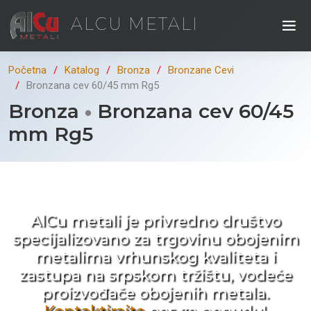
ALCU METALI
Početna
Katalog
Bronza
Bronzane Cevi
Bronzana cev 60/45 mm Rg5
Bronza
Bronzana cev 60/45
mm Rg5
Kad ne tražite nego birate !
AlCu metali je privredno društvo
specijalizovano za trgovinu obojenim
metalima vrhunskog kvaliteta i
zastupa na srpskom tržištu, vodeće
proizvođače obojenih metala.