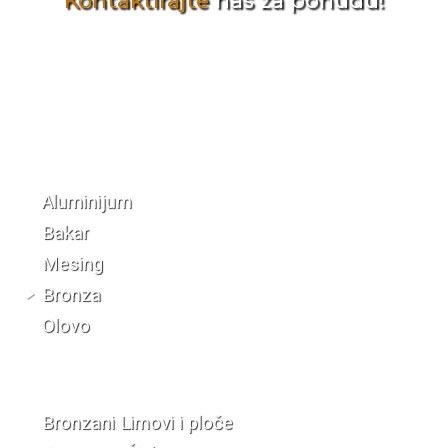
Kontaktirajte
nas za ponudu!
Katalog materijala
Aluminijum
Bakar
Mesing
Bronza
Olovo
Bronzani Limovi i ploče